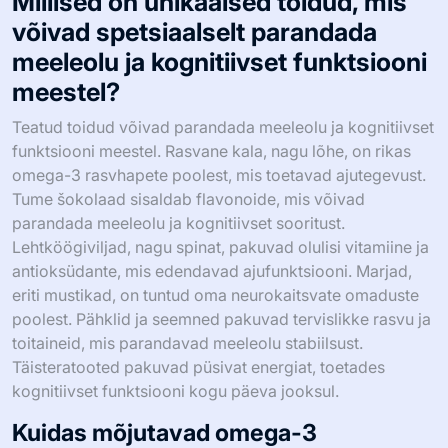
Millised on unikaalsed toidud, mis
võivad spetsiaalselt parandada
meeleolu ja kognitiivset funktsiooni
meestel?
Teatud toidud võivad parandada meeleolu ja kognitiivset
funktsiooni meestel. Rasvane kala, nagu lõhe, on rikas
omega-3 rasvhapete poolest, mis toetavad ajutegevust.
Tume šokolaad sisaldab flavonoide, mis võivad
parandada meeleolu ja kognitiivset sooritust.
Lehtköögiviljad, nagu spinat, pakuvad olulisi vitamiine ja
antioksüdante, mis edendavad ajufunktsiooni. Marjad,
eriti mustikad, on tuntud oma neurokaitsvate omaduste
poolest. Pähklid ja seemned pakuvad tervislikke rasvu ja
toitaineid, mis parandavad meeleolu stabiilsust.
Täisteratooted pakuvad püsivat energiat, toetades
kognitiivset funktsiooni kogu päeva jooksul.
Kuidas mõjutavad omega-3