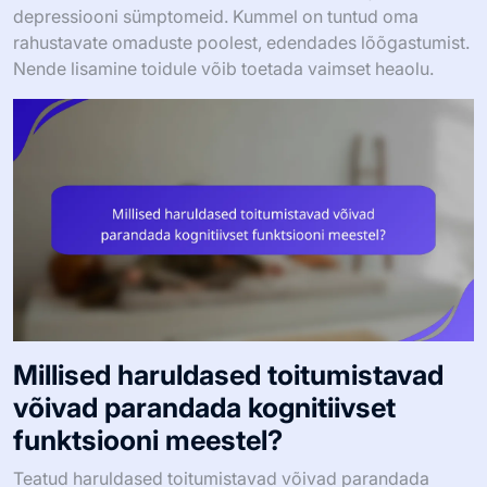
depressiooni sümptomeid. Kummel on tuntud oma
rahustavate omaduste poolest, edendades lõõgastumist.
Nende lisamine toidule võib toetada vaimset heaolu.
Millised haruldased toitumistavad
võivad parandada kognitiivset
funktsiooni meestel?
Teatud haruldased toitumistavad võivad parandada