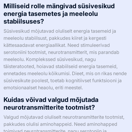
Milliseid rolle mängivad süsivesikud
energia tasemetes ja meeleolu
stabiilsuses?
Süsivesikud mõjutavad oluliselt energia tasemeid ja
meeleolu stabiilsust, pakkudes kiiret ja kergesti
kättesaadavat energiaallikat. Need stimuleerivad
serotoniini tootmist, neurotransmitterit, mis parandab
meeleolu. Komplekssed süsivesikud, nagu
täisteratooted, hoiavad stabiilseid energia tasemeid,
ennetades meeleolu kõikumisi. Dieet, mis on rikas nende
süsivesikute poolest, toetab kognitiivset funktsiooni ja
emotsionaalset heaolu, eriti meestel.
Kuidas võivad valgud mõjutada
neurotransmitterite tootmist?
Valgud mõjutavad oluliselt neurotransmitterite tootmist,
pakkudes olulisi aminohappeid. Need aminohapped
toimivad neurotransmitterite, nagu serotoniin ja