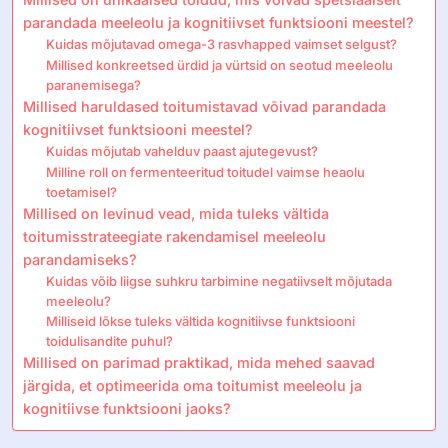
parandada meeleolu ja kognitiivset funktsiooni meestel?
Kuidas mõjutavad omega-3 rasvhapped vaimset selgust?
Millised konkreetsed ürdid ja vürtsid on seotud meeleolu
paranemisega?
Millised haruldased toitumistavad võivad parandada
kognitiivset funktsiooni meestel?
Kuidas mõjutab vahelduv paast ajutegevust?
Milline roll on fermenteeritud toitudel vaimse heaolu
toetamisel?
Millised on levinud vead, mida tuleks vältida
toitumisstrateegiate rakendamisel meeleolu
parandamiseks?
Kuidas võib liigse suhkru tarbimine negatiivselt mõjutada
meeleolu?
Milliseid lõkse tuleks vältida kognitiivse funktsiooni
toidulisandite puhul?
Millised on parimad praktikad, mida mehed saavad
järgida, et optimeerida oma toitumist meeleolu ja
kognitiivse funktsiooni jaoks?