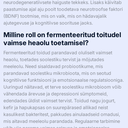
neurodegeneratiivsete haiguste tekkeks. Lisaks käivitab
paastumise ajal aju poolt toodetava neurotroofse faktori
(BDNF) tootmise, mis on valk, mis on hädavajalik
ajutegevuse ja kognitiivse soorituse jaoks.
Milline roll on fermenteeritud toitudel
vaimse heaolu toetamisel?
Fermenteeritud toidud parandavad oluliselt vaimset
heaolu, toetades soolestiku tervist ja mõjutades
meeleolu. Need sisaldavad probiootikume, mis
parandavad soolestiku mikrobioota, mis on seotud
kognitiivse funktsiooni ja emotsionaalse regulatsiooniga.
Uuringud näitavad, et terve soolestiku mikrobioom võib
vähendada ärevuse ja depressiooni sümptomeid,
edendades üldist vaimset tervist. Toidud nagu jogurt,
kefir ja hapukapsas on suurepärased allikad neist
kasulikest bakteritest, pakkudes ainulaadseid omadusi,
mis aitavad meeleolu parandada. Regulaarne tarbimine
võib viia parema vaimse selguse ja emotsionaalse