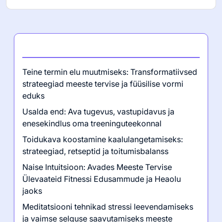
Viimased postitused
Teine termin elu muutmiseks: Transformatiivsed
strateegiad meeste tervise ja füüsilise vormi
eduks
Usalda end: Ava tugevus, vastupidavus ja
enesekindlus oma treeninguteekonnal
Toidukava koostamine kaalulangetamiseks:
strateegiad, retseptid ja toitumisbalanss
Naise Intuitsioon: Avades Meeste Tervise
Ülevaateid Fitnessi Edusammude ja Heaolu
jaoks
Meditatsiooni tehnikad stressi leevendamiseks
ja vaimse selguse saavutamiseks meeste