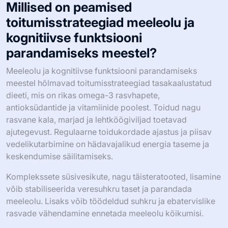
Millised on peamised
toitumisstrateegiad meeleolu ja
kognitiivse funktsiooni
parandamiseks meestel?
Meeleolu ja kognitiivse funktsiooni parandamiseks
meestel hõlmavad toitumisstrateegiad tasakaalustatud
dieeti, mis on rikas omega-3 rasvhapete,
antioksüdantide ja vitamiinide poolest. Toidud nagu
rasvane kala, marjad ja lehtköögiviljad toetavad
ajutegevust. Regulaarne toidukordade ajastus ja piisav
vedelikutarbimine on hädavajalikud energia taseme ja
keskendumise säilitamiseks.
Komplekssete süsivesikute, nagu täisteratooted, lisamine
võib stabiliseerida veresuhkru taset ja parandada
meeleolu. Lisaks võib töödeldud suhkru ja ebatervislike
rasvade vähendamine ennetada meeleolu kõikumisi.