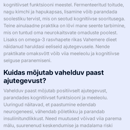
kognitiivset funktsiooni meestel. Fermenteeritud toitude,
nagu kimchi ja hapukapsas, lisamine võib parandada
soolestiku tervist, mis on seotud kognitiivse sooritusega.
Teine ainulaadne praktika on lõvi mane seente tarbimine,
mis on tuntud oma neurokaitsvate omaduste poolest.
Lisaks on omega-3 rasvhapete rikas Vahemere dieet
näidanud haruldasi eeliseid ajutegevusele. Nende
praktikate omaksvõtt võib viia meeleolu ja kognitiivse
selguse paranemiseni.
Kuidas mõjutab vahelduv paast
ajutegevust?
Vahelduv paast mõjutab positiivselt ajutegevust,
parandades kognitiivset funktsiooni ja meeleolu.
Uuringud näitavad, et paastumine edendab
neurogeneesi, vähendab põletikku ja parandab
insuliinitundlikkust. Need muutused võivad viia parema
mälu, suurenenud keskendumise ja madalama riski