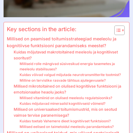
Key sections in the article:
Millised on peamised toitumisstrateegiad meeleolu ja
kognitiivse funktsiooni parandamiseks meestel?
Kuidas mõjutavad makrotoitained meeleolu ja kognitiivset
sooritust?
Milliseid rolle mängivad süsivesikud energia tasemetes ja
meeleolu stabiilsuses?
Kuidas võivad valgud mõjutada neurotransmitterite tootmist?
Milline on tervislike rasvade tähtsus ajutegevusele?
Millised mikrotoitained on olulised kognitiivse funktsiooni ja
emotsionaalse heaolu jaoks?
Millised vitamiinid on olulised meeleolu regulatsiooniks?
Kuidas mõjutavad mineraalid kognitiivseid võimeid?
Millised on universaalsed toitumismustrid, mis on seotud
vaimse tervise paranemisega?
Kuidas toetab Vahemere dieet kognitiivset funktsiooni?
Millised eelised on taimetoidul meeleolu parandamiseks?
Millised on unikaalsed toidud, mis võivad spetsiaalselt