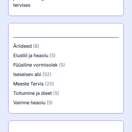
tervises
Kategooriad
Äriideed
(8)
Elustiil ja heaolu
(5)
Füüsiline vormisolek
(5)
Iseseisev abi
(52)
Meeste Tervis
(20)
Toitumine ja dieet
(5)
Vaimne heaolu
(5)
Autor