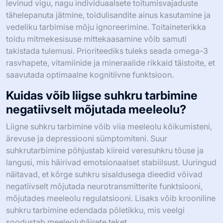
levinud vigu, nagu individuaalsete toitumisvajaduste
tähelepanuta jätmine, toidulisandite ainus kasutamine ja
vedeliku tarbimise mõju ignoreerimine. Toitaineterikka
toidu mitmekesisuse mittekaasamine võib samuti
takistada tulemusi. Prioriteediks tuleks seada omega-3
rasvhapete, vitamiinide ja mineraalide rikkaid täistoite, et
saavutada optimaalne kognitiivne funktsioon.
Kuidas võib liigse suhkru tarbimine
negatiivselt mõjutada meeleolu?
Liigne suhkru tarbimine võib viia meeleolu kõikumisteni,
ärevuse ja depressiooni sümptomiteni. Suur
suhkrutarbimine põhjustab kiireid veresuhkru tõuse ja
langusi, mis häirivad emotsionaalset stabiilsust. Uuringud
näitavad, et kõrge suhkru sisaldusega dieedid võivad
negatiivselt mõjutada neurotransmitterite funktsiooni,
mõjutades meeleolu regulatsiooni. Lisaks võib krooniline
suhkru tarbimine edendada põletikku, mis veelgi
soodustab meeleoluhäirete teket.