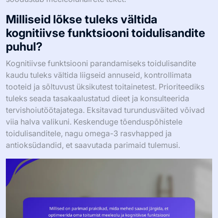
Milliseid lõkse tuleks vältida
kognitiivse funktsiooni toidulisandite
puhul?
Kognitiivse funktsiooni parandamiseks toidulisandite
kaudu tuleks vältida liigseid annuseid, kontrollimata
tooteid ja sõltuvust üksikutest toitainetest. Prioriteediks
tuleks seada tasakaalustatud dieet ja konsulteerida
tervishoiutöötajatega. Eksitavad turundusväited võivad
viia halva valikuni. Keskenduge tõenduspõhistele
toidulisanditele, nagu omega-3 rasvhapped ja
antioksüdandid, et saavutada parimaid tulemusi.