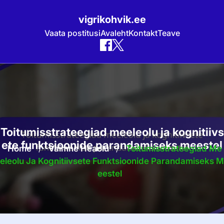
vigrikohvik.ee
Vaata postitusi
Avaleht
Kontakt
Teave
Skip
to
content
Toitumisstrateegiad meeleolu ja kognitiivs
ete funktsioonide parandamiseks meestel
Home
/
Vaimne Heaolu
/
Toitumisstrateegiad Me
Eleolu Ja Kognitiivsete Funktsioonide Parandamiseks M
Eestel