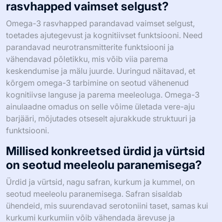
rasvhapped vaimset selgust?
Omega-3 rasvhapped parandavad vaimset selgust,
toetades ajutegevust ja kognitiivset funktsiooni. Need
parandavad neurotransmitterite funktsiooni ja
vähendavad põletikku, mis võib viia parema
keskendumise ja mälu juurde. Uuringud näitavad, et
kõrgem omega-3 tarbimine on seotud vähenenud
kognitiivse languse ja parema meeleoluga. Omega-3
ainulaadne omadus on selle võime ületada vere-aju
barjääri, mõjutades otseselt ajurakkude struktuuri ja
funktsiooni.
Millised konkreetsed ürdid ja vürtsid
on seotud meeleolu paranemisega?
Ürdid ja vürtsid, nagu safran, kurkum ja kummel, on
seotud meeleolu paranemisega. Safran sisaldab
ühendeid, mis suurendavad serotoniini taset, samas kui
kurkumi kurkumiin võib vähendada ärevuse ja