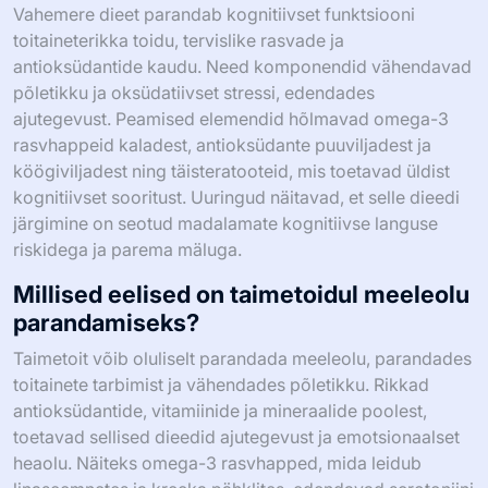
Vahemere dieet parandab kognitiivset funktsiooni
toitaineterikka toidu, tervislike rasvade ja
antioksüdantide kaudu. Need komponendid vähendavad
põletikku ja oksüdatiivset stressi, edendades
ajutegevust. Peamised elemendid hõlmavad omega-3
rasvhappeid kaladest, antioksüdante puuviljadest ja
köögiviljadest ning täisteratooteid, mis toetavad üldist
kognitiivset sooritust. Uuringud näitavad, et selle dieedi
järgimine on seotud madalamate kognitiivse languse
riskidega ja parema mäluga.
Millised eelised on taimetoidul meeleolu
parandamiseks?
Taimetoit võib oluliselt parandada meeleolu, parandades
toitainete tarbimist ja vähendades põletikku. Rikkad
antioksüdantide, vitamiinide ja mineraalide poolest,
toetavad sellised dieedid ajutegevust ja emotsionaalset
heaolu. Näiteks omega-3 rasvhapped, mida leidub