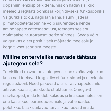
dopamiin, ehitusplokkidena, mis on hädavajalikud
meeleolu regulatsiooniks ja kognitiivseks funktsiooniks.
Valgurikka toidu, nagu lahja liha, kaunviljade ja
piimatoodete tarbimine võib suurendada nende
aminohapete kättesaadavust, toetades seeläbi
optimaalse neurotransmitterite sünteesi. Seega võib
valgurikas dieet positiivselt mõjutada meeleolu ja
kognitiivset sooritust meestel.
Milline on tervislike rasvade tähtsus
ajutegevusele?
Tervislikud rasvad on ajutegevuse jaoks hädavajalikud,
kuna nad toetavad kognitiivset funktsiooni ja meeleolu
regulatsiooni. Need pakuvad olulisi rasvhappeid, mis
aitavad kaasa ajurakkude struktuurile. Omega-3
rasvhapped, mida leidub kalades ja linaseemnetes, on
eriti kasulikud, parandades mälu ja vähendades
põletikku. Lisaks aitavad tervislikud rasvad imada