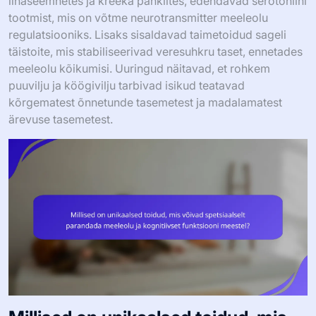
linaseemnetes ja kreeka pähklites, edendavad serotoniini
tootmist, mis on võtme neurotransmitter meeleolu
regulatsiooniks. Lisaks sisaldavad taimetoidud sageli
täistoite, mis stabiliseerivad veresuhkru taset, ennetades
meeleolu kõikumisi. Uuringud näitavad, et rohkem
puuvilju ja köögivilju tarbivad isikud teatavad
kõrgematest õnnetunde tasemetest ja madalamatest
ärevuse tasemetest.