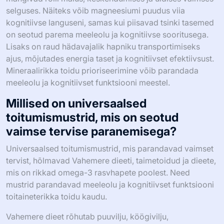
selguses. Näiteks võib magneesiumi puudus viia
kognitiivse languseni, samas kui piisavad tsinki tasemed
on seotud parema meeleolu ja kognitiivse sooritusega.
Lisaks on raud hädavajalik hapniku transportimiseks
ajus, mõjutades energia taset ja kognitiivset efektiivsust.
Mineraalirikka toidu prioriseerimine võib parandada
meeleolu ja kognitiivset funktsiooni meestel.
Millised on universaalsed
toitumismustrid, mis on seotud
vaimse tervise paranemisega?
Universaalsed toitumismustrid, mis parandavad vaimset
tervist, hõlmavad Vahemere dieeti, taimetoidud ja dieete,
mis on rikkad omega-3 rasvhapete poolest. Need
mustrid parandavad meeleolu ja kognitiivset funktsiooni
toitaineterikka toidu kaudu.
Vahemere dieet rõhutab puuvilju, köögivilju,