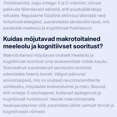
Toidulisandid, nagu omega-3 ja D-vitamiin, võivad
pakkuda täiendavaid eeliseid, eriti puudujääkidega
isikutele. Regulaarne füüsiline aktiivsus täiendab neid
toitumisstrateegiaid, suurendades serotoniini taset, mis
parandab meeleolu ja kognitiivset funktsiooni.
Kuidas mõjutavad makrotoitained
meeleolu ja kognitiivset sooritust?
Makrotoitained mõjutavad oluliselt meeleolu ja
kognitiivset sooritust oma biokeemiliste rollide kaudu.
Süsivesikud suurendavad serotoniini tootmist,
edendades heaolu tunnet. Valgud pakuvad
aminohappeid, mis on olulised neurotransmitterite
sünteesiks, mõjutades keskendumist ja mälu. Rasvad,
eriti omega-3 rasvhapped, toetavad ajutegevust ja
kognitiivset funktsiooni. Nende makrotoitainete
tasakaalustamine võib parandada üldist vaimset tervist ja
kognitiivseid võimeid.