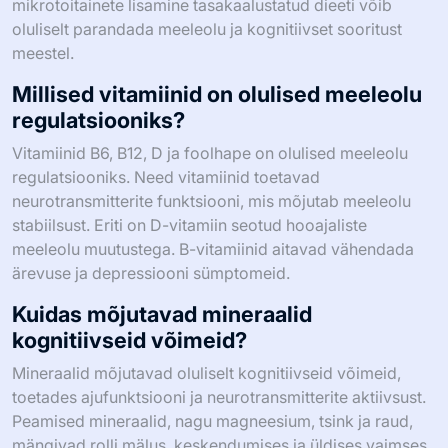
mikrotoitainete lisamine tasakaalustatud dieeti võib
oluliselt parandada meeleolu ja kognitiivset sooritust
meestel.
Millised vitamiinid on olulised meeleolu
regulatsiooniks?
Vitamiinid B6, B12, D ja foolhape on olulised meeleolu
regulatsiooniks. Need vitamiinid toetavad
neurotransmitterite funktsiooni, mis mõjutab meeleolu
stabiilsust. Eriti on D-vitamiin seotud hooajaliste
meeleolu muutustega. B-vitamiinid aitavad vähendada
ärevuse ja depressiooni sümptomeid.
Kuidas mõjutavad mineraalid
kognitiivseid võimeid?
Mineraalid mõjutavad oluliselt kognitiivseid võimeid,
toetades ajufunktsiooni ja neurotransmitterite aktiivsust.
Peamised mineraalid, nagu magneesium, tsink ja raud,
mängivad rolli mälus, keskendumises ja üldises vaimses