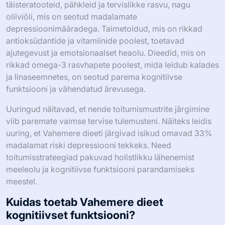
täisteratooteid, pähkleid ja tervislikke rasvu, nagu
oliiviõli, mis on seotud madalamate
depressioonimääradega. Taimetoidud, mis on rikkad
antioksüdantide ja vitamiinide poolest, toetavad
ajutegevust ja emotsionaalset heaolu. Dieedid, mis on
rikkad omega-3 rasvhapete poolest, mida leidub kalades
ja linaseemnetes, on seotud parema kognitiivse
funktsiooni ja vähendatud ärevusega.
Uuringud näitavad, et nende toitumismustrite järgimine
viib paremate vaimse tervise tulemusteni. Näiteks leidis
uuring, et Vahemere dieeti järgivad isikud omavad 33%
madalamat riski depressiooni tekkeks. Need
toitumisstrateegiad pakuvad holistlikku lähenemist
meeleolu ja kognitiivse funktsiooni parandamiseks
meestel.
Kuidas toetab Vahemere dieet
kognitiivset funktsiooni?