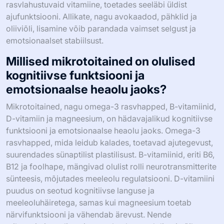
rasvlahustuvaid vitamiine, toetades seeläbi üldist
ajufunktsiooni. Allikate, nagu avokaadod, pähklid ja
oliiviõli, lisamine võib parandada vaimset selgust ja
emotsionaalset stabiilsust.
Millised mikrotoitained on olulised
kognitiivse funktsiooni ja
emotsionaalse heaolu jaoks?
Mikrotoitained, nagu omega-3 rasvhapped, B-vitamiinid,
D-vitamiin ja magneesium, on hädavajalikud kognitiivse
funktsiooni ja emotsionaalse heaolu jaoks. Omega-3
rasvhapped, mida leidub kalades, toetavad ajutegevust,
suurendades sünaptilist plastilisust. B-vitamiinid, eriti B6,
B12 ja foolhape, mängivad olulist rolli neurotransmitterite
sünteesis, mõjutades meeleolu regulatsiooni. D-vitamiini
puudus on seotud kognitiivse languse ja
meeleoluhäiretega, samas kui magneesium toetab
närvifunktsiooni ja vähendab ärevust. Nende