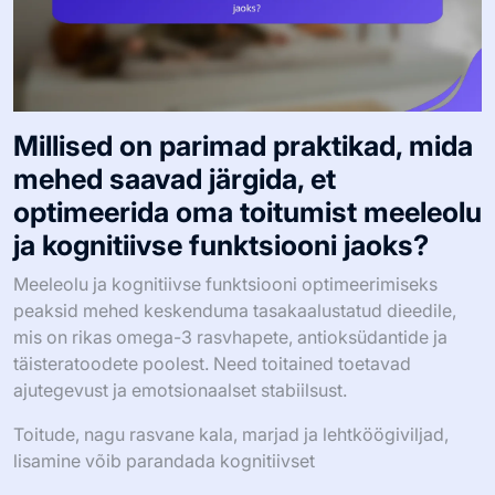
Millised on parimad praktikad, mida
mehed saavad järgida, et
optimeerida oma toitumist meeleolu
ja kognitiivse funktsiooni jaoks?
Meeleolu ja kognitiivse funktsiooni optimeerimiseks
peaksid mehed keskenduma tasakaalustatud dieedile,
mis on rikas omega-3 rasvhapete, antioksüdantide ja
täisteratoodete poolest. Need toitained toetavad
ajutegevust ja emotsionaalset stabiilsust.
Toitude, nagu rasvane kala, marjad ja lehtköögiviljad,
lisamine võib parandada kognitiivset