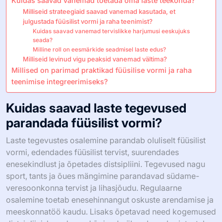
Kuidas saavad vanemad toetada oma laste teekonda?
Milliseid strateegiaid saavad vanemad kasutada, et
julgustada füüsilist vormi ja raha teenimist?
Kuidas saavad vanemad tervislikke harjumusi eeskujuks
seada?
Milline roll on eesmärkide seadmisel laste edus?
Milliseid levinud vigu peaksid vanemad vältima?
Millised on parimad praktikad füüsilise vormi ja raha
teenimise integreerimiseks?
Kuidas saavad laste tegevused
parandada füüsilist vormi?
Laste tegevustes osalemine parandab oluliselt füüsilist
vormi, edendades füüsilist tervist, suurendades
enesekindlust ja õpetades distsipliini. Tegevused nagu
sport, tants ja õues mängimine parandavad südame-
veresoonkonna tervist ja lihasjõudu. Regulaarne
osalemine toetab enesehinnangut oskuste arendamise ja
meeskonnatöö kaudu. Lisaks õpetavad need kogemused