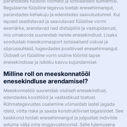
parandades füüsilisi võimeid ja sotsiaalseid suhtlemisi.
Regulaarne füüsiline tegevus toetab enesehinnangut,
parandades kehakuju ja edendades saavutustunnet. Kui
lapsed seadistavad ja saavutavad füüsilise vormi
eesmärke, arendavad nad distsipliini ja vastupidavust,
mis omakorda suurendab nende enesekindlust. Lisaks
soodustab meeskonnasport sotsiaalseid oskusi ja
sõprussuhteid, tugevdades positiivset enesehinnangut.
Üldiselt on füüsiline vorm oluline tööriist lapse
enesekindluse ja isikliku kasvu kujundamisel.
Milline roll on meeskonnatööl
enesekindluse arendamisel?
Meeskonnatöö suurendab oluliselt enesekindlust,
edendades koostööd ja vastastikust toetust.
Rühmategevustes osalemine võimaldab lastel jagada
ideid, võtta riske ja saada konstruktiivset tagasisidet. See
keskkond toidab enesehinnangut ja julgustab indiviide
astuma välja oma mugavustsoonist. Selle tulemusena