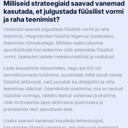
Milliseid strateegiaid saavad vanemad
kasutada, et julgustada füüsilist vormi
ja raha teenimist?
Vanemad saavad julgustada füüsilist vormi ja raha
teenimist, integreerides füüsilisi tegevusi sissetuleku
teenimise võimalustega. Näiteks naabruskonna
spordiürituste korraldamine võib edendada füüsilist
vormi, õpetades lastele meeskonnatööd ja vastutust.
Laste kaasamine ülesannetes, nagu aia töö või
lemmikloomade hoidmine, suurendab mitte ainult nende
füüsilist aktiivsust, vaid juurutab ka distsipliini ja raha
teenimise väärtust. Eesmärkide seadmine, mis on seotud
füüsilise vormiga, näiteks teatud vahemaa jooksmine,
võib motiveerida lapsi aktiivsena püsimiseks ja
premeerida neid saavutuste eest.
Lisaks saavad vanemad kasutada tehnoloogiat,
tutvustades fitnessi rakendusi, mis pakuvad preemiaid