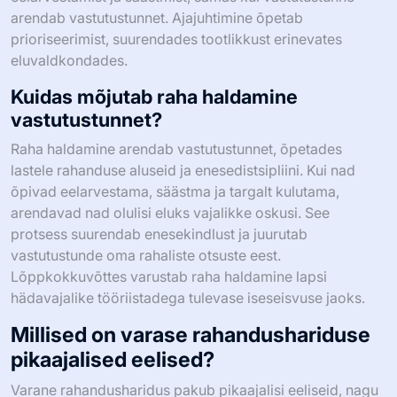
arendab vastutustunnet. Ajajuhtimine õpetab
prioriseerimist, suurendades tootlikkust erinevates
eluvaldkondades.
Kuidas mõjutab raha haldamine
vastutustunnet?
Raha haldamine arendab vastutustunnet, õpetades
lastele rahanduse aluseid ja enesedistsipliini. Kui nad
õpivad eelarvestama, säästma ja targalt kulutama,
arendavad nad olulisi eluks vajalikke oskusi. See
protsess suurendab enesekindlust ja juurutab
vastutustunde oma rahaliste otsuste eest.
Lõppkokkuvõttes varustab raha haldamine lapsi
hädavajalike tööriistadega tulevase iseseisvuse jaoks.
Millised on varase rahandushariduse
pikaajalised eelised?
Varane rahandusharidus pakub pikaajalisi eeliseid, nagu