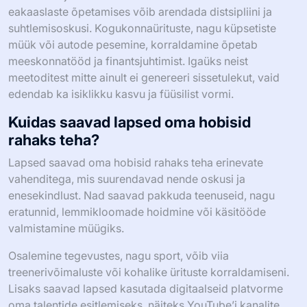
eakaaslaste õpetamises võib arendada distsipliini ja
suhtlemisoskusi. Kogukonnaürituste, nagu küpsetiste
müük või autode pesemine, korraldamine õpetab
meeskonnatööd ja finantsjuhtimist. Igaüks neist
meetoditest mitte ainult ei genereeri sissetulekut, vaid
edendab ka isiklikku kasvu ja füüsilist vormi.
Kuidas saavad lapsed oma hobisid
rahaks teha?
Lapsed saavad oma hobisid rahaks teha erinevate
vahenditega, mis suurendavad nende oskusi ja
enesekindlust. Nad saavad pakkuda teenuseid, nagu
eratunnid, lemmikloomade hoidmine või käsitööde
valmistamine müügiks.
Osalemine tegevustes, nagu sport, võib viia
treenerivõimaluste või kohalike ürituste korraldamiseni.
Lisaks saavad lapsed kasutada digitaalseid platvorme
oma talentide esitlemiseks, näiteks YouTube’i kanalite