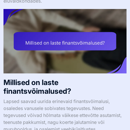
eluvaldkondades.
Millised on laste
finantsvõimalused?
Lapsed saavad uurida erinevaid finantsvõimalusi,
osaledes vanusele sobivates tegevustes. Need
tegevused võivad hõlmata väikese ettevõtte asutamist,
teenuste pakkumist, nagu koerte jalutamine või
muruhooldus, ja osalemist veebiküsitlustes.