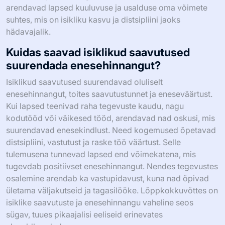
arendavad lapsed kuuluvuse ja usalduse oma võimete
suhtes, mis on isikliku kasvu ja distsipliini jaoks
hädavajalik.
Kuidas saavad isiklikud saavutused
suurendada enesehinnangut?
Isiklikud saavutused suurendavad oluliselt
enesehinnangut, toites saavutustunnet ja eneseväärtust.
Kui lapsed teenivad raha tegevuste kaudu, nagu
kodutööd või väikesed tööd, arendavad nad oskusi, mis
suurendavad enesekindlust. Need kogemused õpetavad
distsipliini, vastutust ja raske töö väärtust. Selle
tulemusena tunnevad lapsed end võimekatena, mis
tugevdab positiivset enesehinnangut. Nendes tegevustes
osalemine arendab ka vastupidavust, kuna nad õpivad
ületama väljakutseid ja tagasilööke. Lõppkokkuvõttes on
isiklike saavutuste ja enesehinnangu vaheline seos
sügav, tuues pikaajalisi eeliseid erinevates