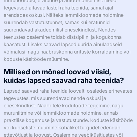
muruhooldust, eratunde ja autode pesemist. Need
tegevused aitavad lastel raha teenida, samal ajal
arendades oskusi. Näiteks lemmikloomade hoidmine
suurendab vastutustunnet, samas kui eratunnid
suurendavad akadeemilist enesekindlust. Nendes
teenustes osalemine toidab distsipliini ja kogukonna
kaasatust. Lisaks saavad lapsed uurida ainulaadseid
võimalusi, nagu naabruskonna ürituste korraldamine või
koduste käsitööde müümine.
Millised on mõned loovad viisid,
kuidas lapsed saavad raha teenida?
Lapsed saavad raha teenida loovalt, osaledes erinevates
tegevustes, mis suurendavad nende oskusi ja
enesekindlust. Naabritele kodutööde tegemine, nagu
muruniitmine või lemmikloomade hoidmine, annab
praktilise kogemuse ja vastutustunde. Koduste käsitööde
või küpsetiste müümine kohalikel turgudel edendab
ettevõtlust ja loovust. Osalemine veebiküsitlustes või