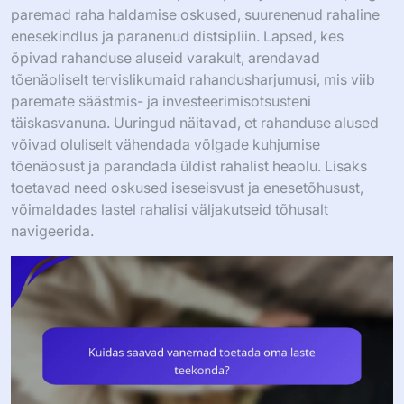
paremad raha haldamise oskused, suurenenud rahaline
enesekindlus ja paranenud distsipliin. Lapsed, kes
õpivad rahanduse aluseid varakult, arendavad
tõenäoliselt tervislikumaid rahandusharjumusi, mis viib
paremate säästmis- ja investeerimisotsusteni
täiskasvanuna. Uuringud näitavad, et rahanduse alused
võivad oluliselt vähendada võlgade kuhjumise
tõenäosust ja parandada üldist rahalist heaolu. Lisaks
toetavad need oskused iseseisvust ja enesetõhusust,
võimaldades lastel rahalisi väljakutseid tõhusalt
navigeerida.