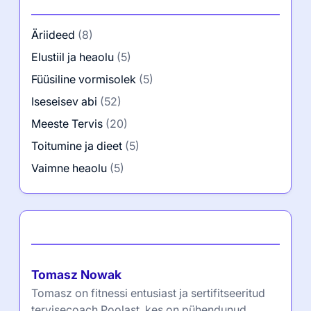
Äriideed
(8)
Elustiil ja heaolu
(5)
Füüsiline vormisolek
(5)
Iseseisev abi
(52)
Meeste Tervis
(20)
Toitumine ja dieet
(5)
Vaimne heaolu
(5)
Autor
Tomasz Nowak
Tomasz on fitnessi entusiast ja sertifitseeritud
tervisecoach Poolast, kes on pühendunud