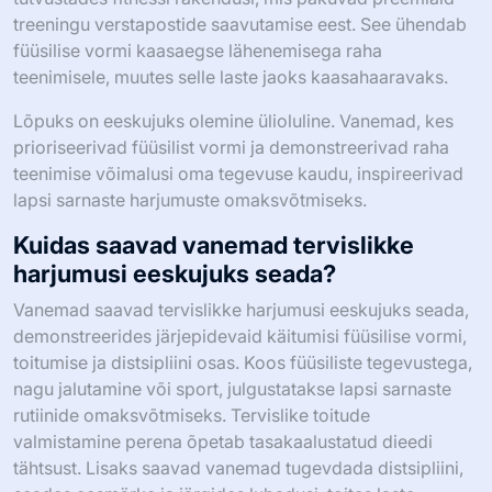
treeningu verstapostide saavutamise eest. See ühendab
füüsilise vormi kaasaegse lähenemisega raha
teenimisele, muutes selle laste jaoks kaasahaaravaks.
Lõpuks on eeskujuks olemine ülioluline. Vanemad, kes
prioriseerivad füüsilist vormi ja demonstreerivad raha
teenimise võimalusi oma tegevuse kaudu, inspireerivad
lapsi sarnaste harjumuste omaksvõtmiseks.
Kuidas saavad vanemad tervislikke
harjumusi eeskujuks seada?
Vanemad saavad tervislikke harjumusi eeskujuks seada,
demonstreerides järjepidevaid käitumisi füüsilise vormi,
toitumise ja distsipliini osas. Koos füüsiliste tegevustega,
nagu jalutamine või sport, julgustatakse lapsi sarnaste
rutiinide omaksvõtmiseks. Tervislike toitude
valmistamine perena õpetab tasakaalustatud dieedi
tähtsust. Lisaks saavad vanemad tugevdada distsipliini,