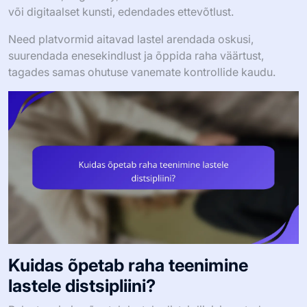
või digitaalset kunsti, edendades ettevõtlust.
Need platvormid aitavad lastel arendada oskusi,
suurendada enesekindlust ja õppida raha väärtust,
tagades samas ohutuse vanemate kontrollide kaudu.
Kuidas õpetab raha teenimine
lastele distsipliini?