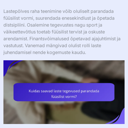
Lastepõlves raha teenimine võib oluliselt parandada
füüsilist vormi, suurendada enesekindlust ja õpetada
distsipliini. Osalemine tegevustes nagu sport ja
väikeettevõtlus toetab füüsilist tervist ja oskuste
arendamist. Finantsvõimalused õpetavad ajajuhtimist ja
vastutust. Vanemad mängivad olulist rolli laste
juhendamisel nende kogemuste kaudu.