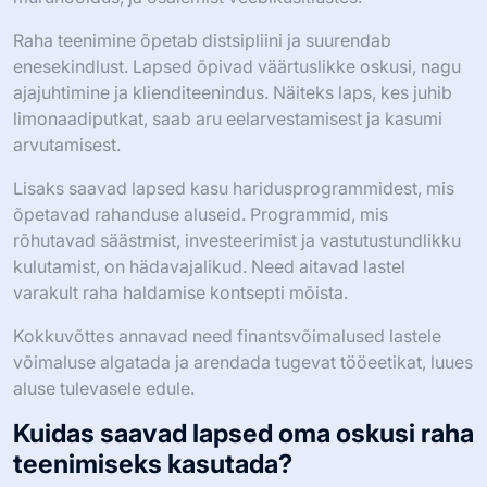
Raha teenimine õpetab distsipliini ja suurendab
enesekindlust. Lapsed õpivad väärtuslikke oskusi, nagu
ajajuhtimine ja klienditeenindus. Näiteks laps, kes juhib
limonaadiputkat, saab aru eelarvestamisest ja kasumi
arvutamisest.
Lisaks saavad lapsed kasu haridusprogrammidest, mis
õpetavad rahanduse aluseid. Programmid, mis
rõhutavad säästmist, investeerimist ja vastutustundlikku
kulutamist, on hädavajalikud. Need aitavad lastel
varakult raha haldamise kontsepti mõista.
Kokkuvõttes annavad need finantsvõimalused lastele
võimaluse algatada ja arendada tugevat tööeetikat, luues
aluse tulevasele edule.
Kuidas saavad lapsed oma oskusi raha
teenimiseks kasutada?