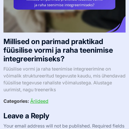
Millised on parimad praktikad
füüsilise vormi ja raha teenimise
integreerimiseks?
Füüsilise vormi ja raha teenimise integreerimine on
võimalik struktureeritud tegevuste kaudu, mis ühendavad
füüsilise tegevuse rahaliste võimalustega. Alustage
uurimist, nagu treeneriks
Categories:
Äriideed
Leave a Reply
Your email address will not be published.
Required fields