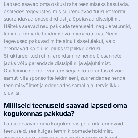
Lapsed saavad oma oskusi raha teenimiseks kasutada,
osaledes tegevustes, mis suurendavad füüsilist vormi,
suurendavad enesekindlust ja õpetavad distsipliini.
Näiteks saavad nad pakkuda teenuseid, nagu eratunnid,
lemmikloomade hoidmine või muruhooldus. Need
tegevused pakuvad mitte ainult sissetulekut, vaid
arendavad ka olulisi eluks vajalikke oskusi.
Struktureeritud rutiini arendamine nende ülesannete
jaoks võib parandada distsipliini ja ajajuhtimist.
Osalemine spordi- või tervisega seotud üritustel võib
samuti viia sponsorite leidmiseni, suurendades nende
teenimisvõimet ja edendades samal ajal tervislikku
eluviisi.
Milliseid teenuseid saavad lapsed oma
kogukonnas pakkuda?
Lapsed saavad oma kogukonnas pakkuda erinevaid
teenuseid, sealhulgas lemmikloomade hoidmist,