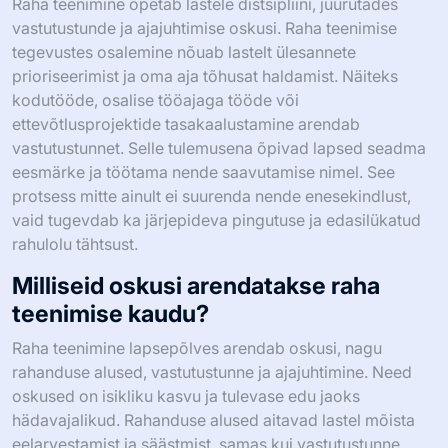
Raha teenimine õpetab lastele distsipliini, juurutades
vastutustunde ja ajajuhtimise oskusi. Raha teenimise
tegevustes osalemine nõuab lastelt ülesannete
prioriseerimist ja oma aja tõhusat haldamist. Näiteks
kodutööde, osalise tööajaga tööde või
ettevõtlusprojektide tasakaalustamine arendab
vastutustunnet. Selle tulemusena õpivad lapsed seadma
eesmärke ja töötama nende saavutamise nimel. See
protsess mitte ainult ei suurenda nende enesekindlust,
vaid tugevdab ka järjepideva pingutuse ja edasilükatud
rahulolu tähtsust.
Milliseid oskusi arendatakse raha
teenimise kaudu?
Raha teenimine lapsepõlves arendab oskusi, nagu
rahanduse alused, vastutustunne ja ajajuhtimine. Need
oskused on isikliku kasvu ja tulevase edu jaoks
hädavajalikud. Rahanduse alused aitavad lastel mõista
eelarvestamist ja säästmist, samas kui vastutustunne