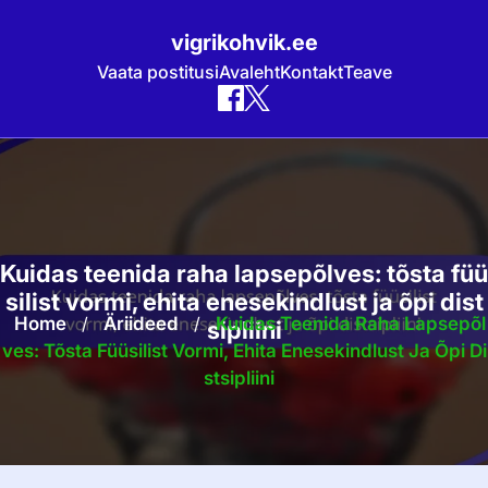
vigrikohvik.ee
Vaata postitusi
Avaleht
Kontakt
Teave
Skip
to
content
Kuidas teenida raha lapsepõlves: tõsta füü
silist vormi, ehita enesekindlust ja õpi dist
Home
/
Äriideed
/
Kuidas Teenida Raha Lapsepõl
sipliini
Ves: Tõsta Füüsilist Vormi, Ehita Enesekindlust Ja Õpi Di
Stsipliini