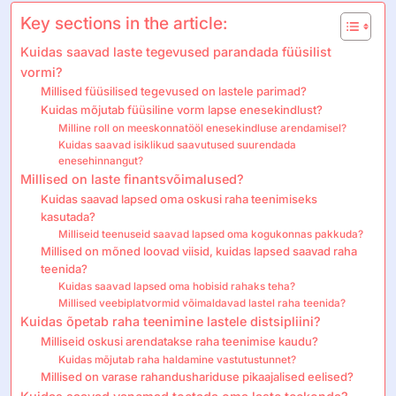
Key sections in the article:
Kuidas saavad laste tegevused parandada füüsilist
vormi?
Millised füüsilised tegevused on lastele parimad?
Kuidas mõjutab füüsiline vorm lapse enesekindlust?
Milline roll on meeskonnatööl enesekindluse arendamisel?
Kuidas saavad isiklikud saavutused suurendada
enesehinnangut?
Millised on laste finantsvõimalused?
Kuidas saavad lapsed oma oskusi raha teenimiseks
kasutada?
Milliseid teenuseid saavad lapsed oma kogukonnas pakkuda?
Millised on mõned loovad viisid, kuidas lapsed saavad raha
teenida?
Kuidas saavad lapsed oma hobisid rahaks teha?
Millised veebiplatvormid võimaldavad lastel raha teenida?
Kuidas õpetab raha teenimine lastele distsipliini?
Milliseid oskusi arendatakse raha teenimise kaudu?
Kuidas mõjutab raha haldamine vastutustunnet?
Millised on varase rahandushariduse pikaajalised eelised?