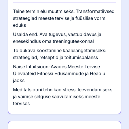
Teine termin elu muutmiseks: Transformatiivsed
strateegiad meeste tervise ja füüsilise vormi
eduks
Usalda end: Ava tugevus, vastupidavus ja
enesekindlus oma treeninguteekonnal
Toidukava koostamine kaalulangetamiseks:
strateegiad, retseptid ja toitumisbalanss
Naise Intuitsioon: Avades Meeste Tervise
Ülevaateid Fitnessi Edusammude ja Heaolu
jaoks
Meditatsiooni tehnikad stressi leevendamiseks
ja vaimse selguse saavutamiseks meeste
tervises
Kategooriad