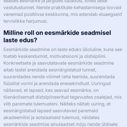
seades eesmärke ja järgides lubadusi, toites laste
vastutustunnet. Nende praktikate kehastamisega loovad
vanemad positiivse keskkonna, mis edendab eluaegseid
tervislikke harjumusi.
Milline roll on eesmärkide seadmisel
laste edus?
Eesmärkide seadmine on laste eduks ülioluline, kuna see
toetab keskendumist, motivatsiooni ja distsipliini.
Konkreetsete ja saavutatavate eesmärkide seadmine
aitab lastel arendada eesmärgistatud tunnet,
suurendades nende võimet raha teenida, suurendada
füüsilist vormi ja arendada enesekindlust. Uuringud
näitavad, et lapsed, kes seavad eesmärke, on
tõenäolisemalt distsiplineeritud tegevustes osalejad, mis
viib paremate tulemusteni. Näiteks näitab uuring, et
eesmärgistatud lapsed saavutavad paremaid
akadeemilisi ja sotsiaalseid tulemusi, näidates
eesmärkide seadmise ainulaadset mõju nende üldisele