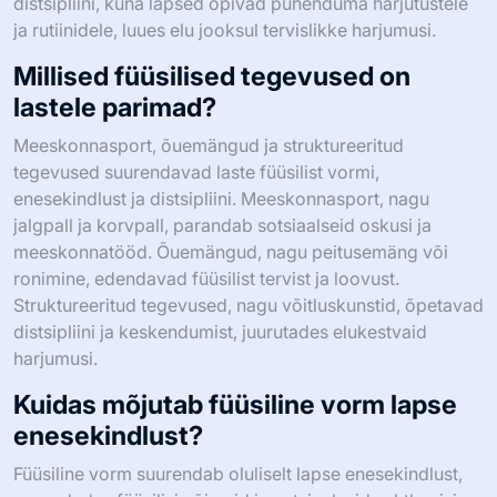
distsipliini, kuna lapsed õpivad pühenduma harjutustele
ja rutiinidele, luues elu jooksul tervislikke harjumusi.
Millised füüsilised tegevused on
lastele parimad?
Meeskonnasport, õuemängud ja struktureeritud
tegevused suurendavad laste füüsilist vormi,
enesekindlust ja distsipliini. Meeskonnasport, nagu
jalgpall ja korvpall, parandab sotsiaalseid oskusi ja
meeskonnatööd. Õuemängud, nagu peitusemäng või
ronimine, edendavad füüsilist tervist ja loovust.
Struktureeritud tegevused, nagu võitluskunstid, õpetavad
distsipliini ja keskendumist, juurutades elukestvaid
harjumusi.
Kuidas mõjutab füüsiline vorm lapse
enesekindlust?
Füüsiline vorm suurendab oluliselt lapse enesekindlust,