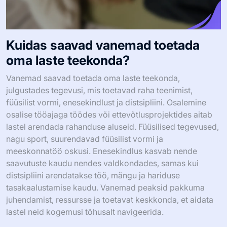
Kuidas saavad vanemad toetada
oma laste teekonda?
Vanemad saavad toetada oma laste teekonda,
julgustades tegevusi, mis toetavad raha teenimist,
füüsilist vormi, enesekindlust ja distsipliini. Osalemine
osalise tööajaga töödes või ettevõtlusprojektides aitab
lastel arendada rahanduse aluseid. Füüsilised tegevused,
nagu sport, suurendavad füüsilist vormi ja
meeskonnatöö oskusi. Enesekindlus kasvab nende
saavutuste kaudu nendes valdkondades, samas kui
distsipliini arendatakse töö, mängu ja hariduse
tasakaalustamise kaudu. Vanemad peaksid pakkuma
juhendamist, ressursse ja toetavat keskkonda, et aidata
lastel neid kogemusi tõhusalt navigeerida.