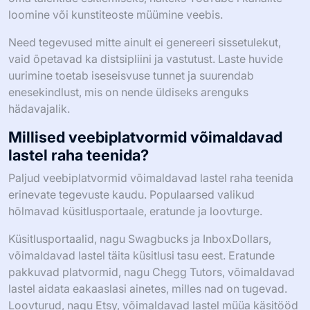
loomine või kunstiteoste müümine veebis.
Need tegevused mitte ainult ei genereeri sissetulekut,
vaid õpetavad ka distsipliini ja vastutust. Laste huvide
uurimine toetab iseseisvuse tunnet ja suurendab
enesekindlust, mis on nende üldiseks arenguks
hädavajalik.
Millised veebiplatvormid võimaldavad
lastel raha teenida?
Paljud veebiplatvormid võimaldavad lastel raha teenida
erinevate tegevuste kaudu. Populaarsed valikud
hõlmavad küsitlusportaale, eratunde ja loovturge.
Küsitlusportaalid, nagu Swagbucks ja InboxDollars,
võimaldavad lastel täita küsitlusi tasu eest. Eratunde
pakkuvad platvormid, nagu Chegg Tutors, võimaldavad
lastel aidata eakaaslasi ainetes, milles nad on tugevad.
Loovturud, nagu Etsy, võimaldavad lastel müüa käsitööd