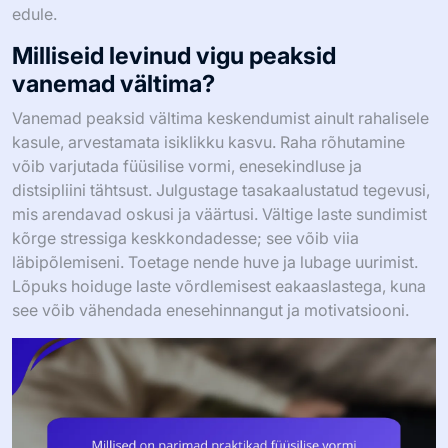
edule.
Milliseid levinud vigu peaksid
vanemad vältima?
Vanemad peaksid vältima keskendumist ainult rahalisele
kasule, arvestamata isiklikku kasvu. Raha rõhutamine
võib varjutada füüsilise vormi, enesekindluse ja
distsipliini tähtsust. Julgustage tasakaalustatud tegevusi,
mis arendavad oskusi ja väärtusi. Vältige laste sundimist
kõrge stressiga keskkondadesse; see võib viia
läbipõlemiseni. Toetage nende huve ja lubage uurimist.
Lõpuks hoiduge laste võrdlemisest eakaaslastega, kuna
see võib vähendada enesehinnangut ja motivatsiooni.