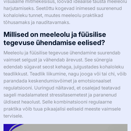
visuaalne mitmekesisus, loovad ideaalse tausta meeleolu
harjutamiseks. Seetõttu kogevad inimesed suurenenud
kohaloleku tunnet, muutes meeleolu praktikad
tõhusamaks ja nauditavamaks.
Millised on meeleolu ja füüsilise
tegevuse ühendamise eelised?
Meeleolu ja füüsilise tegevuse ühendamine suurendab
vaimset selgust ja vähendab ärevust. See sünergia
edendab sügavat seost kehaga, julgustades kohaloleku
teadlikkust. Teadlik liikumine, nagu jooga või tai chi, võib
parandada keskendumisvõimet ja emotsionaalset
regulatsiooni. Uuringud näitavad, et osalejad teatavad
sageli madalamatest stressitasemetest ja paranenud
üldisest heaolust. Selle kombinatsiooni regulaarne
praktika võib tuua pikaajalisi eeliseid meeste vaimsele
tervisele.