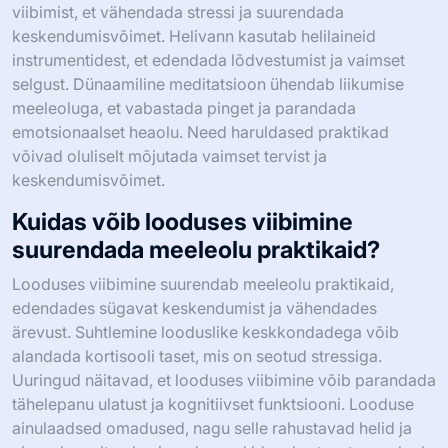
viibimist, et vähendada stressi ja suurendada
keskendumisvõimet. Helivann kasutab helilaineid
instrumentidest, et edendada lõdvestumist ja vaimset
selgust. Dünaamiline meditatsioon ühendab liikumise
meeleoluga, et vabastada pinget ja parandada
emotsionaalset heaolu. Need haruldased praktikad
võivad oluliselt mõjutada vaimset tervist ja
keskendumisvõimet.
Kuidas võib looduses viibimine
suurendada meeleolu praktikaid?
Looduses viibimine suurendab meeleolu praktikaid,
edendades sügavat keskendumist ja vähendades
ärevust. Suhtlemine looduslike keskkondadega võib
alandada kortisooli taset, mis on seotud stressiga.
Uuringud näitavad, et looduses viibimine võib parandada
tähelepanu ulatust ja kognitiivset funktsiooni. Looduse
ainulaadsed omadused, nagu selle rahustavad helid ja