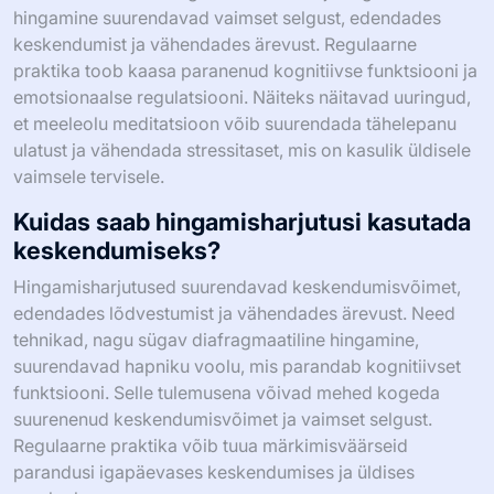
hingamine suurendavad vaimset selgust, edendades
keskendumist ja vähendades ärevust. Regulaarne
praktika toob kaasa paranenud kognitiivse funktsiooni ja
emotsionaalse regulatsiooni. Näiteks näitavad uuringud,
et meeleolu meditatsioon võib suurendada tähelepanu
ulatust ja vähendada stressitaset, mis on kasulik üldisele
vaimsele tervisele.
Kuidas saab hingamisharjutusi kasutada
keskendumiseks?
Hingamisharjutused suurendavad keskendumisvõimet,
edendades lõdvestumist ja vähendades ärevust. Need
tehnikad, nagu sügav diafragmaatiline hingamine,
suurendavad hapniku voolu, mis parandab kognitiivset
funktsiooni. Selle tulemusena võivad mehed kogeda
suurenenud keskendumisvõimet ja vaimset selgust.
Regulaarne praktika võib tuua märkimisväärseid
parandusi igapäevases keskendumises ja üldises