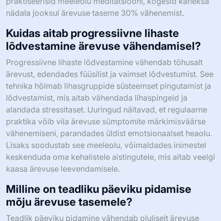
praktiseerisid meeleolu meditatsiooni, kogesid kaheksa
nädala jooksul ärevuse taseme 30% vähenemist.
Kuidas aitab progressiivne lihaste
lõdvestamine ärevuse vähendamisel?
Progressiivne lihaste lõdvestamine vähendab tõhusalt
ärevust, edendades füüsilist ja vaimset lõdvestumist. See
tehnika hõlmab lihasgruppide süsteemset pingutamist ja
lõdvestamist, mis aitab vähendada lihaspingeid ja
alandada stressitaset. Uuringud näitavad, et regulaarne
praktika võib viia ärevuse sümptomite märkimisväärse
vähenemiseni, parandades üldist emotsionaalset heaolu.
Lisaks soodustab see meeleolu, võimaldades inimestel
keskenduda oma kehalistele aistingutele, mis aitab veelgi
kaasa ärevuse leevendamisele.
Milline on teadliku päeviku pidamise
mõju ärevuse tasemele?
Teadlik päeviku pidamine vähendab oluliselt ärevuse