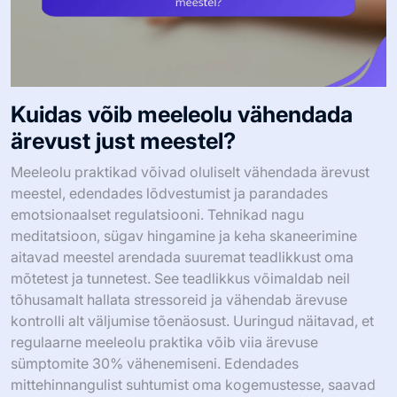
Kuidas võib meeleolu vähendada
ärevust just meestel?
Meeleolu praktikad võivad oluliselt vähendada ärevust
meestel, edendades lõdvestumist ja parandades
emotsionaalset regulatsiooni. Tehnikad nagu
meditatsioon, sügav hingamine ja keha skaneerimine
aitavad meestel arendada suuremat teadlikkust oma
mõtetest ja tunnetest. See teadlikkus võimaldab neil
tõhusamalt hallata stressoreid ja vähendab ärevuse
kontrolli alt väljumise tõenäosust. Uuringud näitavad, et
regulaarne meeleolu praktika võib viia ärevuse
sümptomite 30% vähenemiseni. Edendades
mittehinnangulist suhtumist oma kogemustesse, saavad