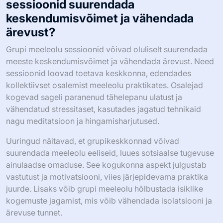
sessioonid suurendada
keskendumisvõimet ja vähendada
ärevust?
Grupi meeleolu sessioonid võivad oluliselt suurendada
meeste keskendumisvõimet ja vähendada ärevust. Need
sessioonid loovad toetava keskkonna, edendades
kollektiivset osalemist meeleolu praktikates. Osalejad
kogevad sageli paranenud tähelepanu ulatust ja
vähendatud stressitaset, kasutades jagatud tehnikaid
nagu meditatsioon ja hingamisharjutused.
Uuringud näitavad, et grupikeskkonnad võivad
suurendada meeleolu eeliseid, luues sotsiaalse tugevuse
ainulaadse omaduse. See kogukonna aspekt julgustab
vastutust ja motivatsiooni, viies järjepidevama praktika
juurde. Lisaks võib grupi meeleolu hõlbustada isiklike
kogemuste jagamist, mis võib vähendada isolatsiooni ja
ärevuse tunnet.