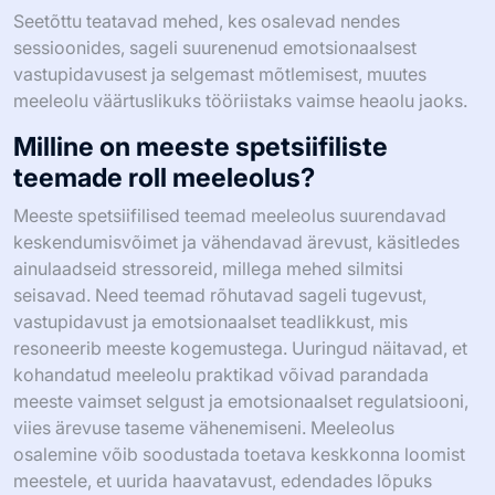
Seetõttu teatavad mehed, kes osalevad nendes
sessioonides, sageli suurenenud emotsionaalsest
vastupidavusest ja selgemast mõtlemisest, muutes
meeleolu väärtuslikuks tööriistaks vaimse heaolu jaoks.
Milline on meeste spetsiifiliste
teemade roll meeleolus?
Meeste spetsiifilised teemad meeleolus suurendavad
keskendumisvõimet ja vähendavad ärevust, käsitledes
ainulaadseid stressoreid, millega mehed silmitsi
seisavad. Need teemad rõhutavad sageli tugevust,
vastupidavust ja emotsionaalset teadlikkust, mis
resoneerib meeste kogemustega. Uuringud näitavad, et
kohandatud meeleolu praktikad võivad parandada
meeste vaimset selgust ja emotsionaalset regulatsiooni,
viies ärevuse taseme vähenemiseni. Meeleolus
osalemine võib soodustada toetava keskkonna loomist
meestele, et uurida haavatavust, edendades lõpuks