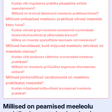
Kuidas viib regulaarne praktika pikaajaliste eeliste
saavutamiseni?
Millised on levinud takistused meeleolu praktiseerimisel?
Millised unikaalsed meeleolu praktikad võivad meestele
kasu tuua?
Kuidas võivad grupi meeleolu sessioonid suurendada
keskendumisvõimet ja vähendada ärevust?
Milline on meeste spetsiifiliste teemade roll meeleolus?
Millised haruldased, kuid mõjuvad meeleolu tehnikad on
meestele olemas?
Kuidas võib looduses viibimine suurendada meeleolu
praktikaid?
Millised on meeleolu ja füüsilise tegevuse ühendamise
eelised?
Millised piirkondlikud variatsioonid on meeleolu
praktikates meestele?
Kuidas mõjutavad kultuurilised arusaamad meeleolu
praktikat?
Millised on peamised meeleolu