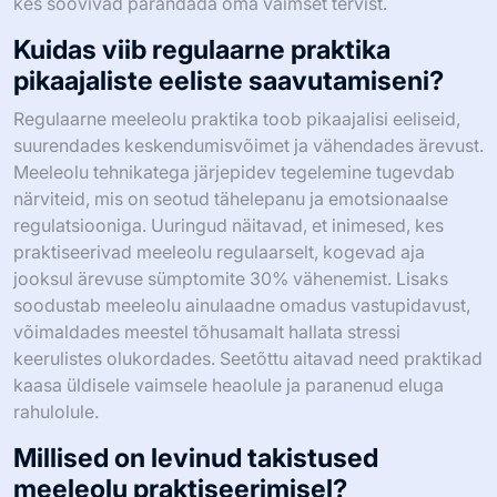
kes soovivad parandada oma vaimset tervist.
Kuidas viib regulaarne praktika
pikaajaliste eeliste saavutamiseni?
Regulaarne meeleolu praktika toob pikaajalisi eeliseid,
suurendades keskendumisvõimet ja vähendades ärevust.
Meeleolu tehnikatega järjepidev tegelemine tugevdab
närviteid, mis on seotud tähelepanu ja emotsionaalse
regulatsiooniga. Uuringud näitavad, et inimesed, kes
praktiseerivad meeleolu regulaarselt, kogevad aja
jooksul ärevuse sümptomite 30% vähenemist. Lisaks
soodustab meeleolu ainulaadne omadus vastupidavust,
võimaldades meestel tõhusamalt hallata stressi
keerulistes olukordades. Seetõttu aitavad need praktikad
kaasa üldisele vaimsele heaolule ja paranenud eluga
rahulolule.
Millised on levinud takistused
meeleolu praktiseerimisel?