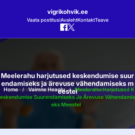
vigrikohvik.ee
Vaata postitusi
Avaleht
Kontakt
Teave
Skip
to
content
Meelerahu harjutused keskendumise suur
endamiseks ja ärevuse vähendamiseks m
Home
/
Vaimne Heaolu
/
Meelerahu Harjutused K
eestel
Eskendumise Suurendamiseks Ja Ärevuse Vähendamis
Eks Meestel