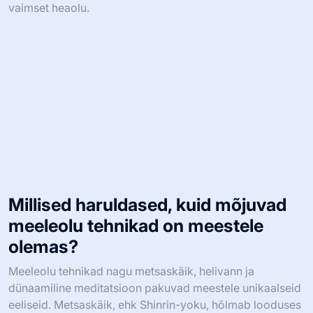
vaimset heaolu.
Millised haruldased, kuid mõjuvad
meeleolu tehnikad on meestele
olemas?
Meeleolu tehnikad nagu metsaskäik, helivann ja
dünaamiline meditatsioon pakuvad meestele unikaalseid
eeliseid. Metsaskäik, ehk Shinrin-yoku, hõlmab looduses