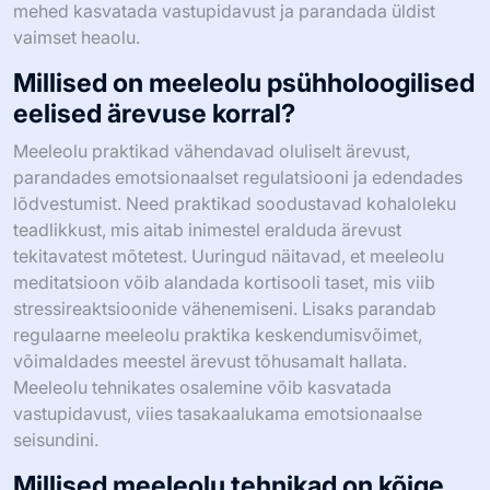
mehed kasvatada vastupidavust ja parandada üldist
vaimset heaolu.
Millised on meeleolu psühholoogilised
eelised ärevuse korral?
Meeleolu praktikad vähendavad oluliselt ärevust,
parandades emotsionaalset regulatsiooni ja edendades
lõdvestumist. Need praktikad soodustavad kohaloleku
teadlikkust, mis aitab inimestel eralduda ärevust
tekitavatest mõtetest. Uuringud näitavad, et meeleolu
meditatsioon võib alandada kortisooli taset, mis viib
stressireaktsioonide vähenemiseni. Lisaks parandab
regulaarne meeleolu praktika keskendumisvõimet,
võimaldades meestel ärevust tõhusamalt hallata.
Meeleolu tehnikates osalemine võib kasvatada
vastupidavust, viies tasakaalukama emotsionaalse
seisundini.
Millised meeleolu tehnikad on kõige