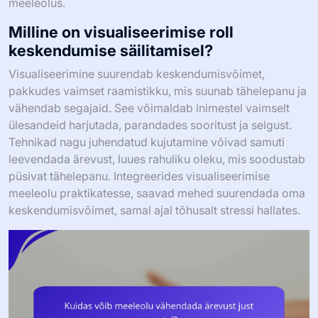
meeleolus.
Milline on visualiseerimise roll
keskendumise säilitamisel?
Visualiseerimine suurendab keskendumisvõimet,
pakkudes vaimset raamistikku, mis suunab tähelepanu ja
vähendab segajaid. See võimaldab inimestel vaimselt
ülesandeid harjutada, parandades sooritust ja selgust.
Tehnikad nagu juhendatud kujutamine võivad samuti
leevendada ärevust, luues rahuliku oleku, mis soodustab
püsivat tähelepanu. Integreerides visualiseerimise
meeleolu praktikatesse, saavad mehed suurendada oma
keskendumisvõimet, samal ajal tõhusalt stressi hallates.