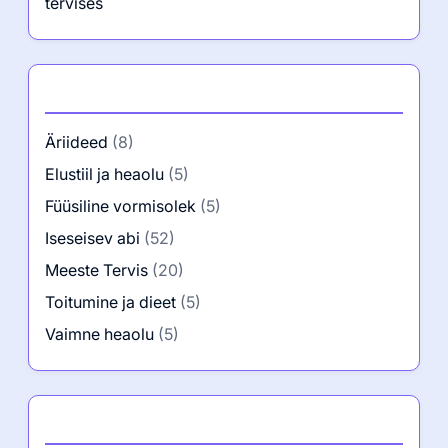
tervises
Kategooriad
Äriideed
(8)
Elustiil ja heaolu
(5)
Füüsiline vormisolek
(5)
Iseseisev abi
(52)
Meeste Tervis
(20)
Toitumine ja dieet
(5)
Vaimne heaolu
(5)
Autor