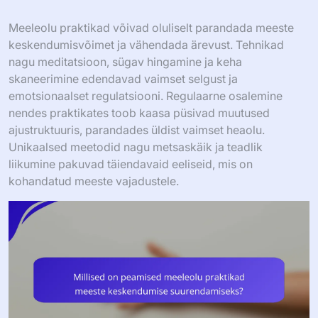
Meeleolu praktikad võivad oluliselt parandada meeste
keskendumisvõimet ja vähendada ärevust. Tehnikad
nagu meditatsioon, sügav hingamine ja keha
skaneerimine edendavad vaimset selgust ja
emotsionaalset regulatsiooni. Regulaarne osalemine
nendes praktikates toob kaasa püsivad muutused
ajustruktuuris, parandades üldist vaimset heaolu.
Unikaalsed meetodid nagu metsaskäik ja teadlik
liikumine pakuvad täiendavaid eeliseid, mis on
kohandatud meeste vajadustele.