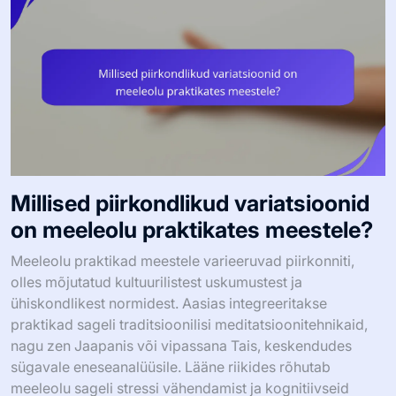
Millised piirkondlikud variatsioonid
on meeleolu praktikates meestele?
Meeleolu praktikad meestele varieeruvad piirkonniti,
olles mõjutatud kultuurilistest uskumustest ja
ühiskondlikest normidest. Aasias integreeritakse
praktikad sageli traditsioonilisi meditatsioonitehnikaid,
nagu zen Jaapanis või vipassana Tais, keskendudes
sügavale eneseanalüüsile. Lääne riikides rõhutab
meeleolu sageli stressi vähendamist ja kognitiivseid