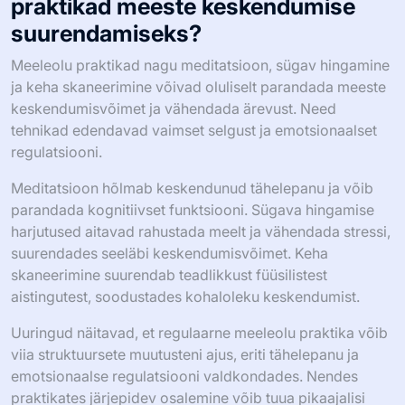
praktikad meeste keskendumise
suurendamiseks?
Meeleolu praktikad nagu meditatsioon, sügav hingamine
ja keha skaneerimine võivad oluliselt parandada meeste
keskendumisvõimet ja vähendada ärevust. Need
tehnikad edendavad vaimset selgust ja emotsionaalset
regulatsiooni.
Meditatsioon hõlmab keskendunud tähelepanu ja võib
parandada kognitiivset funktsiooni. Sügava hingamise
harjutused aitavad rahustada meelt ja vähendada stressi,
suurendades seeläbi keskendumisvõimet. Keha
skaneerimine suurendab teadlikkust füüsilistest
aistingutest, soodustades kohaloleku keskendumist.
Uuringud näitavad, et regulaarne meeleolu praktika võib
viia struktuursete muutusteni ajus, eriti tähelepanu ja
emotsionaalse regulatsiooni valdkondades. Nendes
praktikates järjepidev osalemine võib tuua pikaajalisi