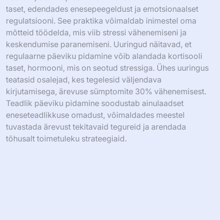
taset, edendades enesepeegeldust ja emotsionaalset
regulatsiooni. See praktika võimaldab inimestel oma
mõtteid töödelda, mis viib stressi vähenemiseni ja
keskendumise paranemiseni. Uuringud näitavad, et
regulaarne päeviku pidamine võib alandada kortisooli
taset, hormooni, mis on seotud stressiga. Ühes uuringus
teatasid osalejad, kes tegelesid väljendava
kirjutamisega, ärevuse sümptomite 30% vähenemisest.
Teadlik päeviku pidamine soodustab ainulaadset
eneseteadlikkuse omadust, võimaldades meestel
tuvastada ärevust tekitavaid tegureid ja arendada
tõhusalt toimetuleku strateegiaid.