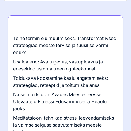
Viimased postitused
Teine termin elu muutmiseks: Transformatiivsed
strateegiad meeste tervise ja füüsilise vormi
eduks
Usalda end: Ava tugevus, vastupidavus ja
enesekindlus oma treeninguteekonnal
Toidukava koostamine kaalulangetamiseks:
strateegiad, retseptid ja toitumisbalanss
Naise Intuitsioon: Avades Meeste Tervise
Ülevaateid Fitnessi Edusammude ja Heaolu
jaoks
Meditatsiooni tehnikad stressi leevendamiseks
ja vaimse selguse saavutamiseks meeste