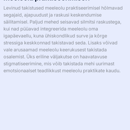
Levinud takistused meeleolu praktiseerimisel hõlmavad
segajaid, ajapuudust ja raskusi keskendumise
säilitamisel. Paljud mehed seisavad silmitsi raskustega,
kui nad püüavad integreerida meeleolu oma
igapäevaellu, kuna ühiskondlikud surve ja kõrge
stressiga keskkonnad takistavad seda. Lisaks võivad
vale arusaamad meeleolu keerukusest takistada
osalemist. Üks eriline väljakutse on haavatavuse
stigmatiseerimine, mis võib takistada mehi uurimast
emotsionaalset teadlikkust meeleolu praktikate kaudu.