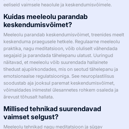
eeliseid vaimsele heaolule ja keskendumisvõimele.
Kuidas meeleolu parandab
keskendumisvõimet?
Meeleolu parandab keskendumisvõimet, treenides meelt
keskenduma praegusele hetkele. Regulaarne meeleolu
praktika, nagu meditatsioon, võib oluliselt vähendada
segajaid ja parandada tähelepanu ulatust. Uuringud
näitavad, et meeleolu võib suurendada hallainete
tihedust ajupiirkondades, mis on seotud tähelepanu ja
emotsionaalse regulatsiooniga. See neuroplastilisus
soodustab aja jooksul paremat keskendumisvõimet,
võimaldades inimestel ülesannetes rohkem osaleda ja
ärevust tõhusalt hallata.
Millised tehnikad suurendavad
vaimset selgust?
Meeleolu tehnikad nagu meditatsioon ja sügav