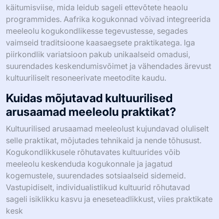
käitumisviise, mida leidub sageli ettevõtete heaolu
programmides. Aafrika kogukonnad võivad integreerida
meeleolu kogukondlikesse tegevustesse, segades
vaimseid traditsioone kaasaegsete praktikatega. Iga
piirkondlik variatsioon pakub unikaalseid omadusi,
suurendades keskendumisvõimet ja vähendades ärevust
kultuuriliselt resoneerivate meetodite kaudu.
Kuidas mõjutavad kultuurilised
arusaamad meeleolu praktikat?
Kultuurilised arusaamad meeleolust kujundavad oluliselt
selle praktikat, mõjutades tehnikaid ja nende tõhusust.
Kogukondlikkusele rõhutavates kultuurides võib
meeleolu keskenduda kogukonnale ja jagatud
kogemustele, suurendades sotsiaalseid sidemeid.
Vastupidiselt, individualistlikud kultuurid rõhutavad
sageli isiklikku kasvu ja eneseteadlikkust, viies praktikate
kesk