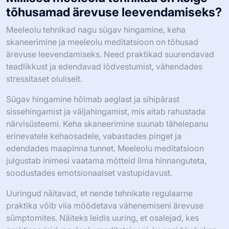
tõhusamad ärevuse leevendamiseks?
Meeleolu tehnikad nagu sügav hingamine, keha
skaneerimine ja meeleolu meditatsioon on tõhusad
ärevuse leevendamiseks. Need praktikad suurendavad
teadlikkust ja edendavad lõdvestumist, vähendades
stressitaset oluliselt.
Sügav hingamine hõlmab aeglast ja sihipärast
sissehingamist ja väljahingamist, mis aitab rahustada
närvisüsteemi. Keha skaneerimine suunab tähelepanu
erinevatele kehaosadele, vabastades pinget ja
edendades maapinna tunnet. Meeleolu meditatsioon
julgustab inimesi vaatama mõtteid ilma hinnanguteta,
soodustades emotsionaalset vastupidavust.
Uuringud näitavad, et nende tehnikate regulaarne
praktika võib viia mõõdetava vähenemiseni ärevuse
sümptomites. Näiteks leidis uuring, et osalejad, kes