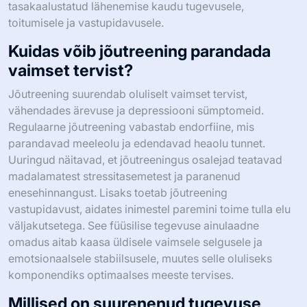
tasakaalustatud lähenemise kaudu tugevusele,
toitumisele ja vastupidavusele.
Kuidas võib jõutreening parandada
vaimset tervist?
Jõutreening suurendab oluliselt vaimset tervist,
vähendades ärevuse ja depressiooni sümptomeid.
Regulaarne jõutreening vabastab endorfiine, mis
parandavad meeleolu ja edendavad heaolu tunnet.
Uuringud näitavad, et jõutreeningus osalejad teatavad
madalamatest stressitasemetest ja paranenud
enesehinnangust. Lisaks toetab jõutreening
vastupidavust, aidates inimestel paremini toime tulla elu
väljakutsetega. See füüsilise tegevuse ainulaadne
omadus aitab kaasa üldisele vaimsele selgusele ja
emotsionaalsele stabiilsusele, muutes selle oluliseks
komponendiks optimaalses meeste tervises.
Millised on suurenenud tugevuse