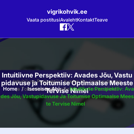
vigrikohvik.ee
Vaata postitusi
Avaleht
Kontakt
Teave
Skip
to
content
Intuitiivne Perspektiiv: Avades Jõu, Vastu
pidavuse ja Toitumise Optimaalse Meeste
Home
/
Iseseisev Abi
/
Intuitiivne Perspektiiv: Ava
Tervise Nimel
Des Jõu, Vastupidavuse Ja Toitumise Optimaalse Mees
Te Tervise Nimel