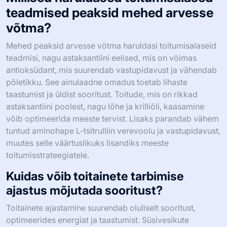
teadmised peaksid mehed arvesse
võtma?
Mehed peaksid arvesse võtma haruldasi toitumisalaseid
teadmisi, nagu astaksantiini eelised, mis on võimas
antioksüdant, mis suurendab vastupidavust ja vähendab
põletikku. See ainulaadne omadus toetab lihaste
taastumist ja üldist sooritust. Toitude, mis on rikkad
astaksantiini poolest, nagu lõhe ja krilliõli, kaasamine
võib optimeerida meeste tervist. Lisaks parandab vähem
tuntud aminohape L-tsitrulliin verevoolu ja vastupidavust,
muutes selle väärtuslikuks lisandiks meeste
toitumisstrateegiatele.
Kuidas võib toitainete tarbimise
ajastus mõjutada sooritust?
Toitainete ajastamine suurendab oluliselt sooritust,
optimeerides energiat ja taastumist. Süsivesikute