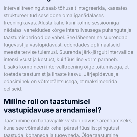
Intervalltreeningut saab tõhusalt integreerida, kaasates
struktureeritud sessioone oma iganädalases
treeningkavas. Alusta kahe kuni kolme sessiooniga
nädalas, vaheldudes kõrge intensiivsusega puhangute ja
taastumisperioodide vahel. See lähenemine suurendab
tugevust ja vastupidavust, edendades optimaalseid
meeste tervise tulemusi. Suurenda järk-järgult intervallide
intensiivsust ja kestust, kui füüsiline vorm paraneb.
Lisaks kombineeri intervalltreening õige toitumisega, et
toetada taastumist ja lihaste kasvu. Järjepidevus ja
edasiminek on võtmetähtsusega, et maksimeerida
eeliseid.
Milline roll on taastumisel
vastupidavuse arendamisel?
Taastumine on hädavajalik vastupidavuse arendamiseks,
kuna see võimaldab kehal pärast füüsilist pingutust
taastuda, kohaneda ja tugevneda. Õige taastumine