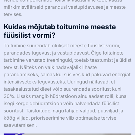
märkimisväärseid parandusi vastupidavuses ja meeste
tervises.
Kuidas mõjutab toitumine meeste
füüsilist vormi?
Toitumine suurendab oluliselt meeste füüsilist vormi,
parandades tugevust ja vastupidavust. Õige toitainete
tarbimine varustab treeninguid, toetab taastumist ja üldist
tervist. Näiteks on valk hädavajalik lihaste
parandamiseks, samas kui süsivesikud pakuvad energiat
intensiivseteks tegevusteks. Uuringud näitavad, et
tasakaalustatud dieet võib suurendada sooritust kuni
20%. Lisaks mängib hüdratsioon ainulaadset rolli, kuna
isegi kerge dehüdratsioon võib halvendada füüsilist
sooritust. Täistoitude, nagu lahjad valgud, puuviljad ja
köögiviljad, prioriseerimine viib optimaalse tervise
saavutamiseni.