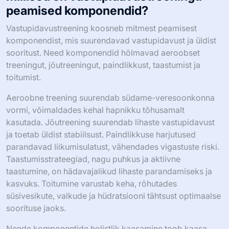
peamised komponendid?
Vastupidavustreening koosneb mitmest peamisest
komponendist, mis suurendavad vastupidavust ja üldist
sooritust. Need komponendid hõlmavad aeroobset
treeningut, jõutreeningut, paindlikkust, taastumist ja
toitumist.
Aeroobne treening suurendab südame-veresoonkonna
vormi, võimaldades kehal hapnikku tõhusamalt
kasutada. Jõutreening suurendab lihaste vastupidavust
ja toetab üldist stabiilsust. Paindlikkuse harjutused
parandavad liikumisulatust, vähendades vigastuste riski.
Taastumisstrateegiad, nagu puhkus ja aktiivne
taastumine, on hädavajalikud lihaste parandamiseks ja
kasvuks. Toitumine varustab keha, rõhutades
süsivesikute, valkude ja hüdratsiooni tähtsust optimaalse
soorituse jaoks.
Nende komponentide holistlik kaasamine toob kaasa