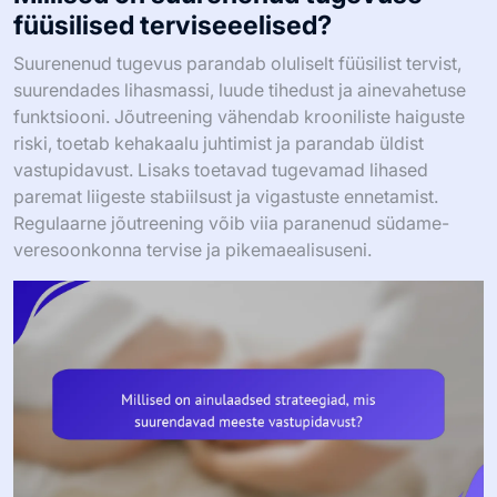
füüsilised terviseeelised?
Suurenenud tugevus parandab oluliselt füüsilist tervist,
suurendades lihasmassi, luude tihedust ja ainevahetuse
funktsiooni. Jõutreening vähendab krooniliste haiguste
riski, toetab kehakaalu juhtimist ja parandab üldist
vastupidavust. Lisaks toetavad tugevamad lihased
paremat liigeste stabiilsust ja vigastuste ennetamist.
Regulaarne jõutreening võib viia paranenud südame-
veresoonkonna tervise ja pikemaealisuseni.