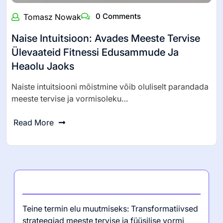
0 Comments
Tomasz Nowak
Naise Intuitsioon: Avades Meeste Tervise
Ülevaateid Fitnessi Edusammude Ja
Heaolu Jaoks
Naiste intuitsiooni mõistmine võib oluliselt parandada
meeste tervise ja vormisoleku…
Read More
Viimased postitused
Teine termin elu muutmiseks: Transformatiivsed
strateegiad meeste tervise ja füüsilise vormi