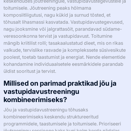
keskendudes jõutreeningule, vastupidavustegevustele ja
toitumisele. Jõutreening peaks hõlmama
komposiitliigutusi, nagu kükid ja surnud tõsted, et
tõhusalt lihasmassi kasvatada. Vastupidavustegevused,
nagu jooksmine või jalgrattasõit, parandavad südame-
veresoonkonna tervist ja vastupidavust. Toitumine
mängib kriitilist rolli; tasakaalustatud dieet, mis on rikas
valkude, tervislike rasvade ja komplekssete süsivesikute
poolest, toetab taastumist ja energiat. Nende elementide
kohandamine individuaalsetele eesmärkidele parandab
üldist sooritust ja tervist.
Millised on parimad praktikad jõu ja
vastupidavustreeningu
kombineerimiseks?
Jõu ja vastupidavustreeningu tõhusaks
kombineerimiseks keskendu struktureeritud
programmidele, taastumisele ja toitumisele. Prioriseeri
jõutreeningu sessioone kaks kuni kolm korda nädalas,