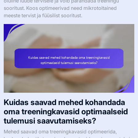
oluline luude tervisele ja võib parandada treeningu
sooritust. Koos optimeerivad need mikrotoitained
meeste tervist ja füüsilist sooritust.
Kuidas saavad mehed kohandada
oma treeningkavasid optimaalseid
tulemusi saavutamiseks?
Mehed saavad oma treeningkavasid optimeerida,