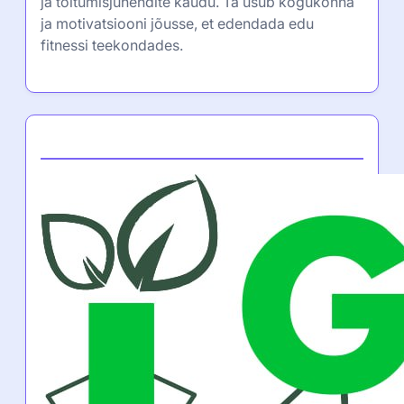
ja toitumisjuhendite kaudu. Ta usub kogukonna
ja motivatsiooni jõusse, et edendada edu
fitnessi teekondades.
Partner