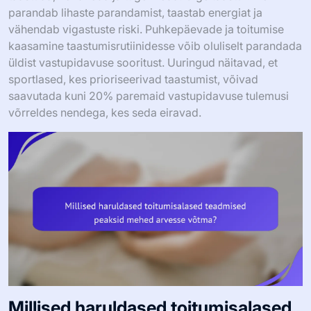
parandab lihaste parandamist, taastab energiat ja
vähendab vigastuste riski. Puhkepäevade ja toitumise
kaasamine taastumisrutiinidesse võib oluliselt parandada
üldist vastupidavuse sooritust. Uuringud näitavad, et
sportlased, kes prioriseerivad taastumist, võivad
saavutada kuni 20% paremaid vastupidavuse tulemusi
võrreldes nendega, kes seda eiravad.
Millised haruldased toitumisalased