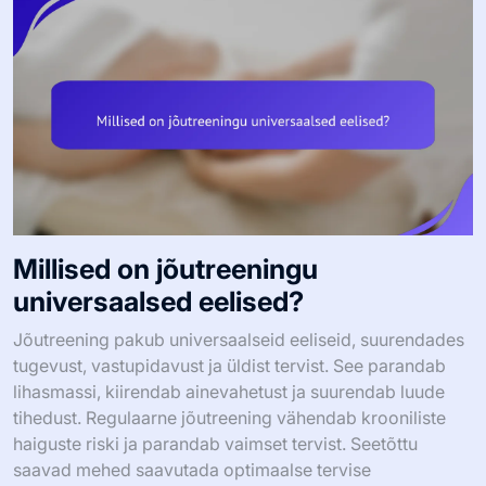
Millised on jõutreeningu
universaalsed eelised?
Jõutreening pakub universaalseid eeliseid, suurendades
tugevust, vastupidavust ja üldist tervist. See parandab
lihasmassi, kiirendab ainevahetust ja suurendab luude
tihedust. Regulaarne jõutreening vähendab krooniliste
haiguste riski ja parandab vaimset tervist. Seetõttu
saavad mehed saavutada optimaalse tervise