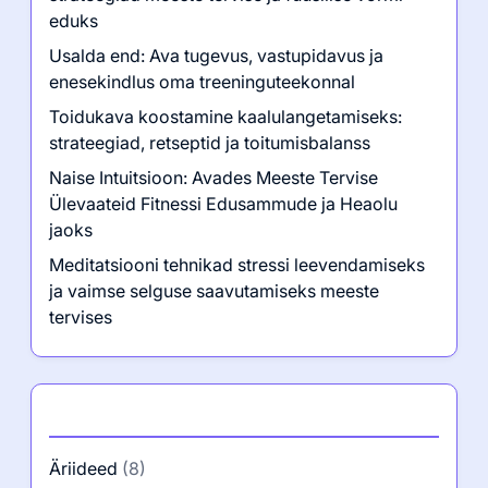
eduks
Usalda end: Ava tugevus, vastupidavus ja
enesekindlus oma treeninguteekonnal
Toidukava koostamine kaalulangetamiseks:
strateegiad, retseptid ja toitumisbalanss
Naise Intuitsioon: Avades Meeste Tervise
Ülevaateid Fitnessi Edusammude ja Heaolu
jaoks
Meditatsiooni tehnikad stressi leevendamiseks
ja vaimse selguse saavutamiseks meeste
tervises
Kategooriad
Äriideed
(8)