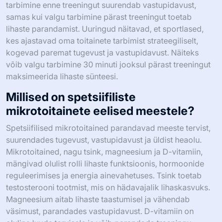
tarbimine enne treeningut suurendab vastupidavust,
samas kui valgu tarbimine pärast treeningut toetab
lihaste parandamist. Uuringud näitavad, et sportlased,
kes ajastavad oma toitainete tarbimist strateegiliselt,
kogevad paremat tugevust ja vastupidavust. Näiteks
võib valgu tarbimine 30 minuti jooksul pärast treeningut
maksimeerida lihaste sünteesi.
Millised on spetsiifiliste
mikrotoitainete eelised meestele?
Spetsiifilised mikrotoitained parandavad meeste tervist,
suurendades tugevust, vastupidavust ja üldist heaolu.
Mikrotoitained, nagu tsink, magneesium ja D-vitamiin,
mängivad olulist rolli lihaste funktsioonis, hormoonide
reguleerimises ja energia ainevahetuses. Tsink toetab
testosterooni tootmist, mis on hädavajalik lihaskasvuks.
Magneesium aitab lihaste taastumisel ja vähendab
väsimust, parandades vastupidavust. D-vitamiin on