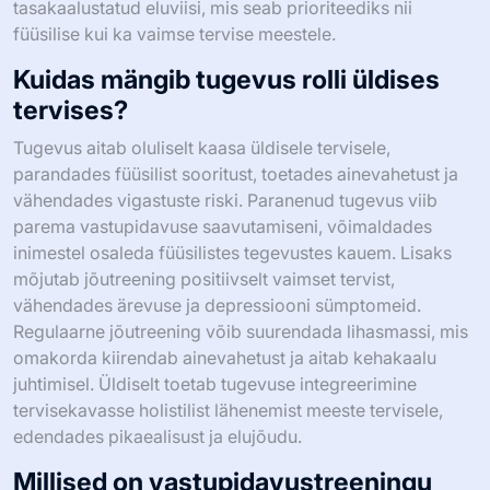
tasakaalustatud eluviisi, mis seab prioriteediks nii
füüsilise kui ka vaimse tervise meestele.
Kuidas mängib tugevus rolli üldises
tervises?
Tugevus aitab oluliselt kaasa üldisele tervisele,
parandades füüsilist sooritust, toetades ainevahetust ja
vähendades vigastuste riski. Paranenud tugevus viib
parema vastupidavuse saavutamiseni, võimaldades
inimestel osaleda füüsilistes tegevustes kauem. Lisaks
mõjutab jõutreening positiivselt vaimset tervist,
vähendades ärevuse ja depressiooni sümptomeid.
Regulaarne jõutreening võib suurendada lihasmassi, mis
omakorda kiirendab ainevahetust ja aitab kehakaalu
juhtimisel. Üldiselt toetab tugevuse integreerimine
tervisekavasse holistilist lähenemist meeste tervisele,
edendades pikaealisust ja elujõudu.
Millised on vastupidavustreeningu