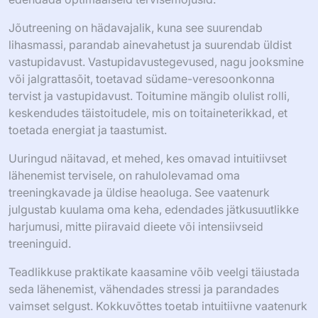
Jõutreening on hädavajalik, kuna see suurendab
lihasmassi, parandab ainevahetust ja suurendab üldist
vastupidavust. Vastupidavustegevused, nagu jooksmine
või jalgrattasõit, toetavad südame-veresoonkonna
tervist ja vastupidavust. Toitumine mängib olulist rolli,
keskendudes täistoitudele, mis on toitaineterikkad, et
toetada energiat ja taastumist.
Uuringud näitavad, et mehed, kes omavad intuitiivset
lähenemist tervisele, on rahulolevamad oma
treeningkavade ja üldise heaoluga. See vaatenurk
julgustab kuulama oma keha, edendades jätkusuutlikke
harjumusi, mitte piiravaid dieete või intensiivseid
treeninguid.
Teadlikkuse praktikate kaasamine võib veelgi täiustada
seda lähenemist, vähendades stressi ja parandades
vaimset selgust. Kokkuvõttes toetab intuitiivne vaatenurk