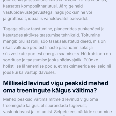
kaasates komposiitharjutusi. Järgige neid
vastupidavustegevustega, nagu jooksmine või
jalgrattasõit, ideaalis vahelduvatel päevadel.
Tagage piisav taastumine, planeerides puhkepäevi ja
kasutades aktiivse taastumise tehnikaid. Toitumine
mängib olulist rolli; söö tasakaalustatud dieeti, mis on
rikas valkude poolest lihaste parandamiseks ja
süsivesikute poolest energia saamiseks. Hüdratsioon on
soorituse ja taastumise jaoks hädavajalik. Püüdke
holistilise lähenemise poole, et maksimeerida eeliseid nii
jõus kui ka vastupidavuses.
Milliseid levinud vigu peaksid mehed
oma treeningute käigus vältima?
Mehed peaksid vältima mitmeid levinud vigu oma
treeningute käigus, et suurendada tugevust,
vastupidavust ja toitumist. Selgete eesmärkide seadmine