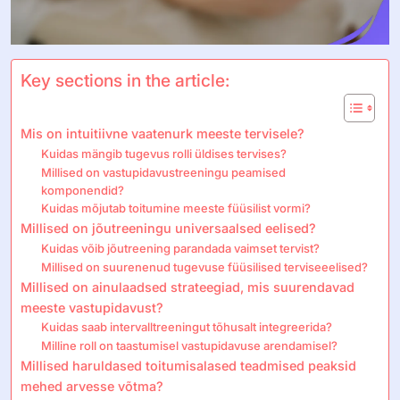
Key sections in the article:
Mis on intuitiivne vaatenurk meeste tervisele?
Kuidas mängib tugevus rolli üldises tervises?
Millised on vastupidavustreeningu peamised
komponendid?
Kuidas mõjutab toitumine meeste füüsilist vormi?
Millised on jõutreeningu universaalsed eelised?
Kuidas võib jõutreening parandada vaimset tervist?
Millised on suurenenud tugevuse füüsilised terviseeelised?
Millised on ainulaadsed strateegiad, mis suurendavad
meeste vastupidavust?
Kuidas saab intervalltreeningut tõhusalt integreerida?
Milline roll on taastumisel vastupidavuse arendamisel?
Millised haruldased toitumisalased teadmised peaksid
mehed arvesse võtma?