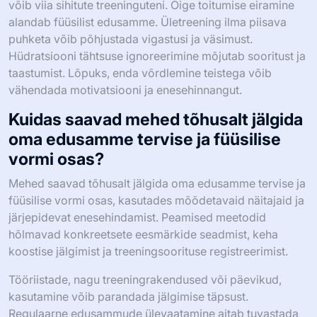
võib viia sihitute treeninguteni. Õige toitumise eiramine
alandab füüsilist edusamme. Ületreening ilma piisava
puhketa võib põhjustada vigastusi ja väsimust.
Hüdratsiooni tähtsuse ignoreerimine mõjutab sooritust ja
taastumist. Lõpuks, enda võrdlemine teistega võib
vähendada motivatsiooni ja enesehinnangut.
Kuidas saavad mehed tõhusalt jälgida
oma edusamme tervise ja füüsilise
vormi osas?
Mehed saavad tõhusalt jälgida oma edusamme tervise ja
füüsilise vormi osas, kasutades mõõdetavaid näitajaid ja
järjepidevat enesehindamist. Peamised meetodid
hõlmavad konkreetsete eesmärkide seadmist, keha
koostise jälgimist ja treeningsoorituse registreerimist.
Tööriistade, nagu treeningrakendused või päevikud,
kasutamine võib parandada jälgimise täpsust.
Regulaarne edusammude ülevaatamine aitab tuvastada