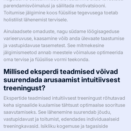
parendamisvõimalusi ja säilitada motivatsiooni.
Toitumise jälgimine koos füüsilise tegevusega toetab
holistilist lähenemist tervisele.
Ainulaadsete omaduste, nagu südame löögisageduse
varieeruvuse, kaasamine võib anda ülevaate taastumise
ja vastupidavuse tasemetest. See mitmekesine
jälgimismeetod annab meestele võimaluse optimeerida
oma tervise ja füüsilise vormi teekonda.
Millised eksperdi teadmised võivad
suurendada arusaamist intuitiivsest
treeningust?
Ekspertide teadmised intuitiivsest treeningust rõhutavad
keha signaalide kuulamise tähtsust optimaalse soorituse
saavutamiseks. See lähenemine suurendab jõudu,
vastupidavust ja toitumist, edendades individuaalseid
treeningkavasid. Isikliku kogemuse ja tagasiside