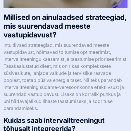
Millised on ainulaadsed strateegiad,
mis suurendavad meeste
vastupidavust?
Intuitiivsed strateegiad, mis suurendavad meeste
vastupidavust, hõlmavad toitumise optimeerimist,
intervalltreeningu kaasamist ja taastumise prioriseerimist.
Tasakaalustatud dieet, mis on rikas komplekssete
süsivesikute, lahjade valkude ja tervislike rasvade
poolest, toetab püsiva energia taset. Näiteks parandab
intervalltreening südame-veresoonkonna efektiivsust ja
suurendab vastupidavust. Lisaks on korralik puhkus ja
uni hädavajalikud lihaste taastumiseks ja soorituse
parandamiseks.
Kuidas saab intervalltreeningut
tõhusalt integreerida?