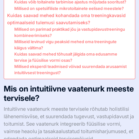
Kuidas võib toitainete tarbimise ajastus mõjutada sooritust?
Millised on spetsiifiliste mikrotoitainete eelised meestele?
Kuidas saavad mehed kohandada oma treeningkavasid
optimaalseid tulemusi saavutamiseks?
Millised on parimad praktikad jõu ja vastupidavustreeningu
kombineerimiseks?
Milliseid levinud vigu peaksid mehed oma treeningute
käigus vältima?
Kuidas saavad mehed tõhusalt jälgida oma edusamme
tervise ja füüsilise vormi osas?
Millised eksperdi teadmised võivad suurendada arusaamist
intuitiivsest treeningust?
Mis on intuitiivne vaatenurk meeste
tervisele?
Intuitiivne vaatenurk meeste tervisele rõhutab holistilisi
lähenemisviise, et suurendada tugevust, vastupidavust ja
toitumist. See vaatenurk integreerib füüsilise vormi,
vaimse heaolu ja tasakaalustatud toitumisharjumused, et
edendada optimaalseid tervisemõjusid.