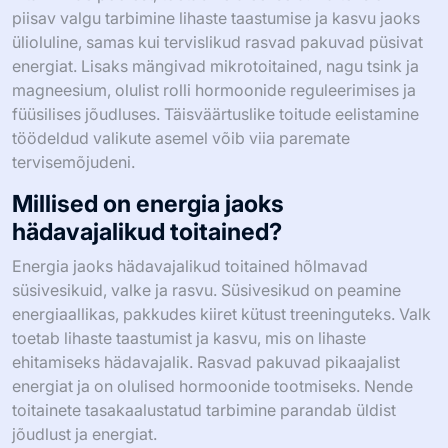
piisav valgu tarbimine lihaste taastumise ja kasvu jaoks
ülioluline, samas kui tervislikud rasvad pakuvad püsivat
energiat. Lisaks mängivad mikrotoitained, nagu tsink ja
magneesium, olulist rolli hormoonide reguleerimises ja
füüsilises jõudluses. Täisväärtuslike toitude eelistamine
töödeldud valikute asemel võib viia paremate
tervisemõjudeni.
Millised on energia jaoks
hädavajalikud toitained?
Energia jaoks hädavajalikud toitained hõlmavad
süsivesikuid, valke ja rasvu. Süsivesikud on peamine
energiaallikas, pakkudes kiiret kütust treeninguteks. Valk
toetab lihaste taastumist ja kasvu, mis on lihaste
ehitamiseks hädavajalik. Rasvad pakuvad pikaajalist
energiat ja on olulised hormoonide tootmiseks. Nende
toitainete tasakaalustatud tarbimine parandab üldist
jõudlust ja energiat.