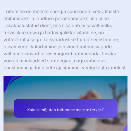
Toitumine on meeste energia suurendamiseks, lihaste
ehitamiseks ja jõudluse parandamiseks ülioluline.
Tasakaalustatud dieet, mis sisaldab piisavalt valku,
tervislikke rasvu ja hädavajalikke vitamiine, on
võtmetähtsusega. Täisväärtuslike toitude eelistamine,
piisav vedelikutarbimine ja levinud toitumisvigade
vältimine võivad tervisemõjusid optimeerida. Lisaks
võivad ainulaadsed strateegiad, nagu vahelduv
paastumine ja toitainete ajastamine, veelgi tõsta jõudlust.