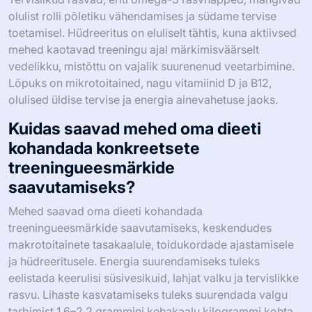
olulist rolli põletiku vähendamises ja südame tervise
toetamisel. Hüdreeritus on eluliselt tähtis, kuna aktiivsed
mehed kaotavad treeningu ajal märkimisväärselt
vedelikku, mistõttu on vajalik suurenenud veetarbimine.
Lõpuks on mikrotoitained, nagu vitamiinid D ja B12,
olulised üldise tervise ja energia ainevahetuse jaoks.
Kuidas saavad mehed oma dieeti
kohandada konkreetsete
treeningueesmärkide
saavutamiseks?
Mehed saavad oma dieeti kohandada
treeningueesmärkide saavutamiseks, keskendudes
makrotoitainete tasakaalule, toidukordade ajastamisele
ja hüdreeritusele. Energia suurendamiseks tuleks
eelistada keerulisi süsivesikuid, lahjat valku ja tervislikke
rasvu. Lihaste kasvatamiseks tuleks suurendada valgu
tarbimist 1,6–2,2 grammini kehakaalu kilogrammi kohta.