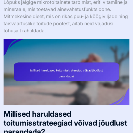
Lõpuks jälgige mikrotoitainete tarbimist, eriti vitamiine ja
mineraale, mis toetavad ainevahetusfunktsioone.
Mitmekesine dieet, mis on rikas puu- ja köögiviljade ning
täisväärtuslike toitude poolest, aitab neid vajadusi
tõhusalt rahuldada.
Millised haruldased
toitumisstrateegiad võivad jõudlust
parandada?