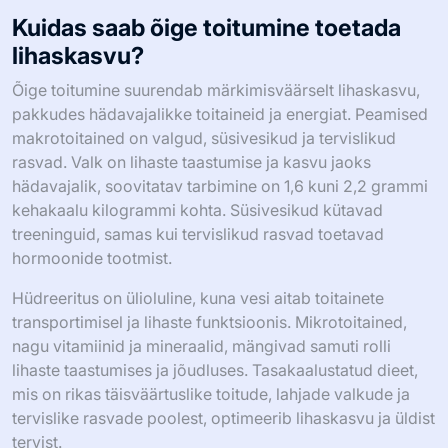
Kuidas saab õige toitumine toetada
lihaskasvu?
Õige toitumine suurendab märkimisväärselt lihaskasvu,
pakkudes hädavajalikke toitaineid ja energiat. Peamised
makrotoitained on valgud, süsivesikud ja tervislikud
rasvad. Valk on lihaste taastumise ja kasvu jaoks
hädavajalik, soovitatav tarbimine on 1,6 kuni 2,2 grammi
kehakaalu kilogrammi kohta. Süsivesikud kütavad
treeninguid, samas kui tervislikud rasvad toetavad
hormoonide tootmist.
Hüdreeritus on ülioluline, kuna vesi aitab toitainete
transportimisel ja lihaste funktsioonis. Mikrotoitained,
nagu vitamiinid ja mineraalid, mängivad samuti rolli
lihaste taastumises ja jõudluses. Tasakaalustatud dieet,
mis on rikas täisväärtuslike toitude, lahjade valkude ja
tervislike rasvade poolest, optimeerib lihaskasvu ja üldist
tervist.