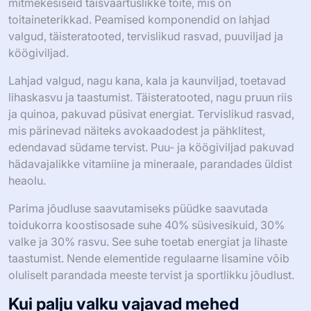
mitmekesiseid täisväärtuslikke toite, mis on
toitaineterikkad. Peamised komponendid on lahjad
valgud, täisteratooted, tervislikud rasvad, puuviljad ja
köögiviljad.
Lahjad valgud, nagu kana, kala ja kaunviljad, toetavad
lihaskasvu ja taastumist. Täisteratooted, nagu pruun riis
ja quinoa, pakuvad püsivat energiat. Tervislikud rasvad,
mis pärinevad näiteks avokaadodest ja pähklitest,
edendavad südame tervist. Puu- ja köögiviljad pakuvad
hädavajalikke vitamiine ja mineraale, parandades üldist
heaolu.
Parima jõudluse saavutamiseks püüdke saavutada
toidukorra koostisosade suhe 40% süsivesikuid, 30%
valke ja 30% rasvu. See suhe toetab energiat ja lihaste
taastumist. Nende elementide regulaarne lisamine võib
oluliselt parandada meeste tervist ja sportlikku jõudlust.
Kui palju valku vajavad mehed