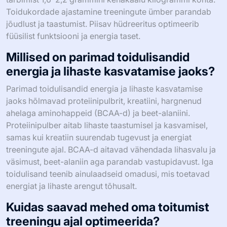
Toidukordade ajastamine treeningute ümber parandab
jõudlust ja taastumist. Piisav hüdreeritus optimeerib
füüsilist funktsiooni ja energia taset.
Millised on parimad toidulisandid
energia ja lihaste kasvatamise jaoks?
Parimad toidulisandid energia ja lihaste kasvatamise
jaoks hõlmavad proteiinipulbrit, kreatiini, hargnenud
ahelaga aminohappeid (BCAA-d) ja beet-alaniini.
Proteiinipulber aitab lihaste taastumisel ja kasvamisel,
samas kui kreatiin suurendab tugevust ja energiat
treeningute ajal. BCAA-d aitavad vähendada lihasvalu ja
väsimust, beet-alaniin aga parandab vastupidavust. Iga
toidulisand teenib ainulaadseid omadusi, mis toetavad
energiat ja lihaste arengut tõhusalt.
Kuidas saavad mehed oma toitumist
treeningu ajal optimeerida?