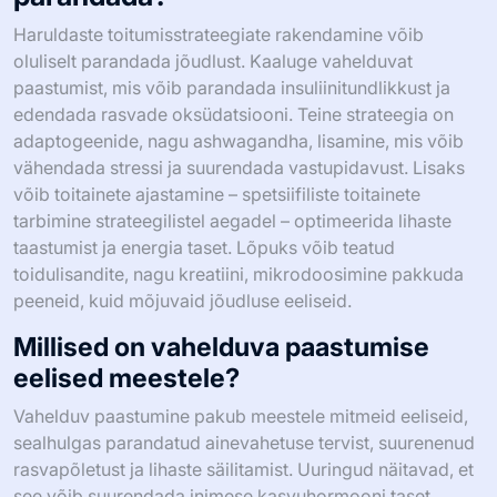
Haruldaste toitumisstrateegiate rakendamine võib
oluliselt parandada jõudlust. Kaaluge vahelduvat
paastumist, mis võib parandada insuliinitundlikkust ja
edendada rasvade oksüdatsiooni. Teine strateegia on
adaptogeenide, nagu ashwagandha, lisamine, mis võib
vähendada stressi ja suurendada vastupidavust. Lisaks
võib toitainete ajastamine – spetsiifiliste toitainete
tarbimine strateegilistel aegadel – optimeerida lihaste
taastumist ja energia taset. Lõpuks võib teatud
toidulisandite, nagu kreatiini, mikrodoosimine pakkuda
peeneid, kuid mõjuvaid jõudluse eeliseid.
Millised on vahelduva paastumise
eelised meestele?
Vahelduv paastumine pakub meestele mitmeid eeliseid,
sealhulgas parandatud ainevahetuse tervist, suurenenud
rasvapõletust ja lihaste säilitamist. Uuringud näitavad, et
see võib suurendada inimese kasvuhormooni taset,