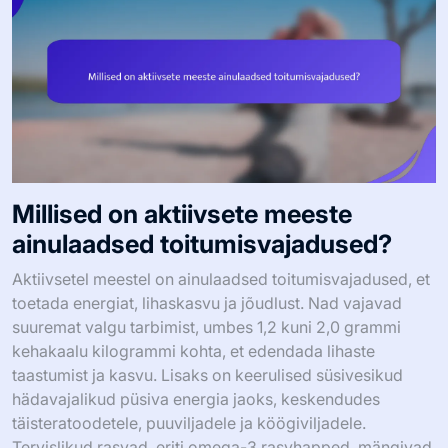
Millised on aktiivsete meeste
ainulaadsed toitumisvajadused?
Aktiivsetel meestel on ainulaadsed toitumisvajadused, et
toetada energiat, lihaskasvu ja jõudlust. Nad vajavad
suuremat valgu tarbimist, umbes 1,2 kuni 2,0 grammi
kehakaalu kilogrammi kohta, et edendada lihaste
taastumist ja kasvu. Lisaks on keerulised süsivesikud
hädavajalikud püsiva energia jaoks, keskendudes
täisteratoodetele, puuviljadele ja köögiviljadele.
Tervislikud rasvad, eriti omega-3 rasvhapped, mängivad