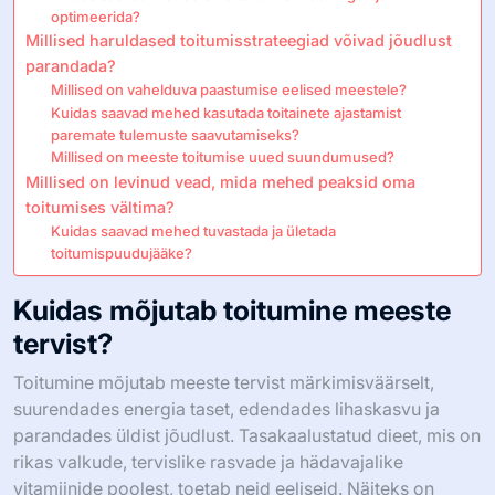
optimeerida?
Millised haruldased toitumisstrateegiad võivad jõudlust
parandada?
Millised on vahelduva paastumise eelised meestele?
Kuidas saavad mehed kasutada toitainete ajastamist
paremate tulemuste saavutamiseks?
Millised on meeste toitumise uued suundumused?
Millised on levinud vead, mida mehed peaksid oma
toitumises vältima?
Kuidas saavad mehed tuvastada ja ületada
toitumispuudujääke?
Kuidas mõjutab toitumine meeste
tervist?
Toitumine mõjutab meeste tervist märkimisväärselt,
suurendades energia taset, edendades lihaskasvu ja
parandades üldist jõudlust. Tasakaalustatud dieet, mis on
rikas valkude, tervislike rasvade ja hädavajalike
vitamiinide poolest, toetab neid eeliseid. Näiteks on