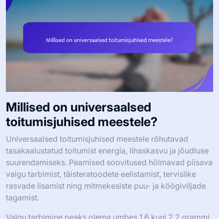
Millised on universaalsed
toitumisjuhised meestele?
Universaalsed toitumisjuhised meestele rõhutavad
tasakaalustatud toitumist energia, lihaskasvu ja jõudluse
suurendamiseks. Peamised soovitused hõlmavad piisava
valgu tarbimist, täisteratoodete eelistamist, tervislike
rasvade lisamist ning mitmekesiste puu- ja köögiviljade
tagamist.
Valgu tarbimine peaks olema umbes 1,6 kuni 2,2 grammi