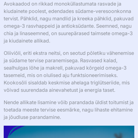
Avokaadod on rikkad monoküllastumata rasvade ja
kiudainete poolest, edendades südame-veresoonkonna
tervist. Pähklid, nagu mandlid ja kreeka pähklid, pakuvad
omega-3 rasvhappeid ja antioksüdante. Seemned, nagu
chia ja linaseemned, on suurepärased taimsete omega-3
ja kiudainete allikad.
Oliiviõli, eriti ekstra neitsi, on seotud põletiku vähenemise
ja südame tervise paranemisega. Rasvased kalad,
sealhulgas lõhe ja makrell, pakuvad kõrgeid omega-3
tasemeid, mis on olulised aju funktsioneerimiseks.
Kookosõli sisaldab keskmise ahelaga triglütseriide, mis
võivad suurendada ainevahetust ja energia taset.
Nende allikate lisamine võib parandada üldist toitumist ja
toetada meeste tervise eesmärke, nagu lihaste ehitamine
ja jõudluse parandamine.