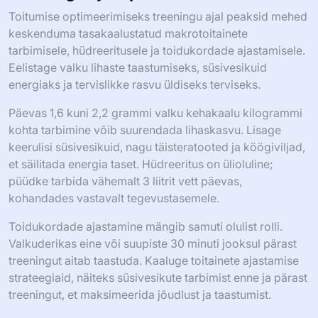
Toitumise optimeerimiseks treeningu ajal peaksid mehed
keskenduma tasakaalustatud makrotoitainete
tarbimisele, hüdreeritusele ja toidukordade ajastamisele.
Eelistage valku lihaste taastumiseks, süsivesikuid
energiaks ja tervislikke rasvu üldiseks terviseks.
Päevas 1,6 kuni 2,2 grammi valku kehakaalu kilogrammi
kohta tarbimine võib suurendada lihaskasvu. Lisage
keerulisi süsivesikuid, nagu täisteratooted ja köögiviljad,
et säilitada energia taset. Hüdreeritus on ülioluline;
püüdke tarbida vähemalt 3 liitrit vett päevas,
kohandades vastavalt tegevustasemele.
Toidukordade ajastamine mängib samuti olulist rolli.
Valkuderikas eine või suupiste 30 minuti jooksul pärast
treeningut aitab taastuda. Kaaluge toitainete ajastamise
strateegiaid, näiteks süsivesikute tarbimist enne ja pärast
treeningut, et maksimeerida jõudlust ja taastumist.