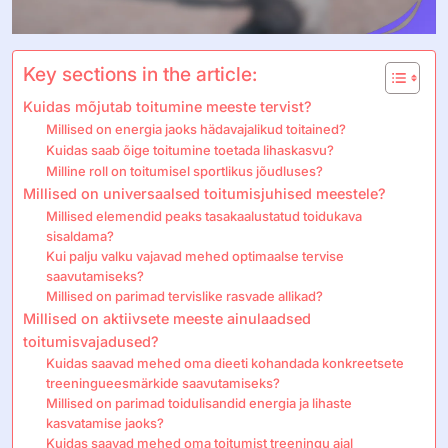
Key sections in the article:
Kuidas mõjutab toitumine meeste tervist?
Millised on energia jaoks hädavajalikud toitained?
Kuidas saab õige toitumine toetada lihaskasvu?
Milline roll on toitumisel sportlikus jõudluses?
Millised on universaalsed toitumisjuhised meestele?
Millised elemendid peaks tasakaalustatud toidukava
sisaldama?
Kui palju valku vajavad mehed optimaalse tervise
saavutamiseks?
Millised on parimad tervislike rasvade allikad?
Millised on aktiivsete meeste ainulaadsed
toitumisvajadused?
Kuidas saavad mehed oma dieeti kohandada konkreetsete
treeningueesmärkide saavutamiseks?
Millised on parimad toidulisandid energia ja lihaste
kasvatamise jaoks?
Kuidas saavad mehed oma toitumist treeningu ajal