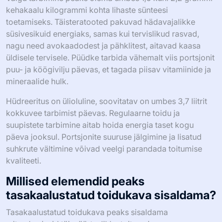
kehakaalu kilogrammi kohta lihaste sünteesi
toetamiseks. Täisteratooted pakuvad hädavajalikke
süsivesikuid energiaks, samas kui tervislikud rasvad,
nagu need avokaadodest ja pähklitest, aitavad kaasa
üldisele tervisele. Püüdke tarbida vähemalt viis portsjonit
puu- ja köögivilju päevas, et tagada piisav vitamiinide ja
mineraalide hulk.
Hüdreeritus on ülioluline, soovitatav on umbes 3,7 liitrit
kokkuvee tarbimist päevas. Regulaarne toidu ja
suupistete tarbimine aitab hoida energia taset kogu
päeva jooksul. Portsjonite suuruse jälgimine ja lisatud
suhkrute vältimine võivad veelgi parandada toitumise
kvaliteeti.
Millised elemendid peaks
tasakaalustatud toidukava sisaldama?
Tasakaalustatud toidukava peaks sisaldama