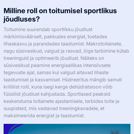
Milline roll on toitumisel sportlikus
jõudluses?
Toitumine suurendab sportlikku jõudlust
märkimisväärselt, pakkudes energiat, toetades
lihaskasvu ja parandades taastumist. Makrotoitainete,
nagu süsivesikud, valgud ja rasvad, õige tarbimine kütab
treeninguid ja optimeerib jõudlust. Näiteks on
süsivesikud peamine energiaallikas intensiivsete
tegevuste ajal, samas kui valgud aitavad lihaste
taastumisel ja kasvamisel. Hüdreeritus mängib samuti
kriitilist rolli, kuna isegi kerge dehüdratsioon võib
füüsilist jõudlust kahjustada. Sportlased peaksid
keskenduma toitainete ajastamisele, tarbides toite ja
suupisteid, mis vastavad treeningkavadele, et
maksimeerida energiat ja taastumist.