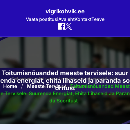
vigrikohvik.ee
Vaata postitusi
Avaleht
Kontakt
Teave
Skip
to
content
Toitumisnõuanded meeste tervisele: suur
enda energiat, ehita lihaseid ja paranda so
Home
/
Meeste Tervis
/
Toitumisnõuanded Meest
oritust
E Tervisele: Suurenda Energiat, Ehita Lihaseid Ja Paran
Da Sooritust