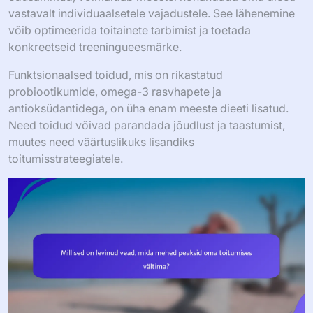
vastavalt individuaalsetele vajadustele. See lähenemine
võib optimeerida toitainete tarbimist ja toetada
konkreetseid treeningueesmärke.
Funktsionaalsed toidud, mis on rikastatud
probiootikumide, omega-3 rasvhapete ja
antioksüdantidega, on üha enam meeste dieeti lisatud.
Need toidud võivad parandada jõudlust ja taastumist,
muutes need väärtuslikuks lisandiks
toitumisstrateegiatele.