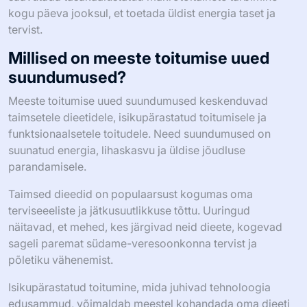
kogu päeva jooksul, et toetada üldist energia taset ja
tervist.
Millised on meeste toitumise uued
suundumused?
Meeste toitumise uued suundumused keskenduvad
taimsetele dieetidele, isikupärastatud toitumisele ja
funktsionaalsetele toitudele. Need suundumused on
suunatud energia, lihaskasvu ja üldise jõudluse
parandamisele.
Taimsed dieedid on populaarsust kogumas oma
terviseeeliste ja jätkusuutlikkuse tõttu. Uuringud
näitavad, et mehed, kes järgivad neid dieete, kogevad
sageli paremat südame-veresoonkonna tervist ja
põletiku vähenemist.
Isikupärastatud toitumine, mida juhivad tehnoloogia
edusammud, võimaldab meestel kohandada oma dieeti