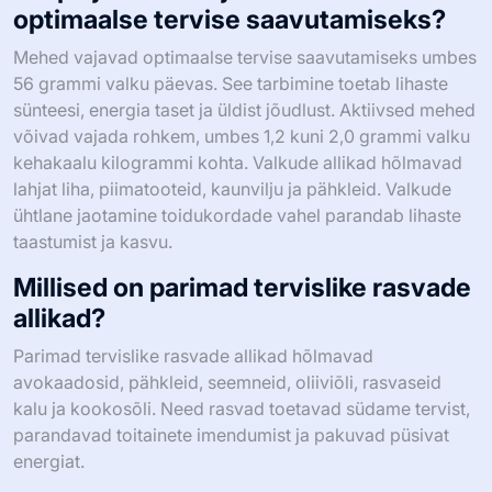
optimaalse tervise saavutamiseks?
Mehed vajavad optimaalse tervise saavutamiseks umbes
56 grammi valku päevas. See tarbimine toetab lihaste
sünteesi, energia taset ja üldist jõudlust. Aktiivsed mehed
võivad vajada rohkem, umbes 1,2 kuni 2,0 grammi valku
kehakaalu kilogrammi kohta. Valkude allikad hõlmavad
lahjat liha, piimatooteid, kaunvilju ja pähkleid. Valkude
ühtlane jaotamine toidukordade vahel parandab lihaste
taastumist ja kasvu.
Millised on parimad tervislike rasvade
allikad?
Parimad tervislike rasvade allikad hõlmavad
avokaadosid, pähkleid, seemneid, oliiviõli, rasvaseid
kalu ja kookosõli. Need rasvad toetavad südame tervist,
parandavad toitainete imendumist ja pakuvad püsivat
energiat.