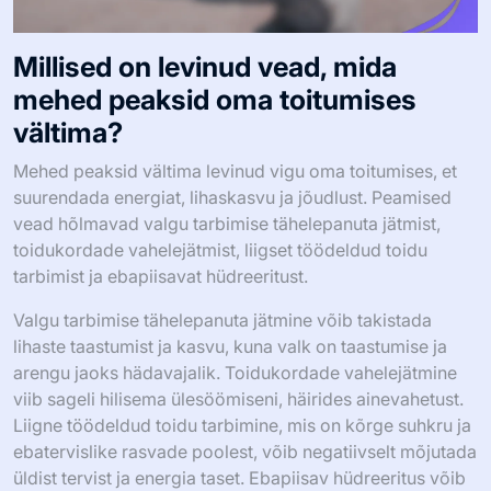
Millised on levinud vead, mida
mehed peaksid oma toitumises
vältima?
Mehed peaksid vältima levinud vigu oma toitumises, et
suurendada energiat, lihaskasvu ja jõudlust. Peamised
vead hõlmavad valgu tarbimise tähelepanuta jätmist,
toidukordade vahelejätmist, liigset töödeldud toidu
tarbimist ja ebapiisavat hüdreeritust.
Valgu tarbimise tähelepanuta jätmine võib takistada
lihaste taastumist ja kasvu, kuna valk on taastumise ja
arengu jaoks hädavajalik. Toidukordade vahelejätmine
viib sageli hilisema ülesöömiseni, häirides ainevahetust.
Liigne töödeldud toidu tarbimine, mis on kõrge suhkru ja
ebatervislike rasvade poolest, võib negatiivselt mõjutada
üldist tervist ja energia taset. Ebapiisav hüdreeritus võib