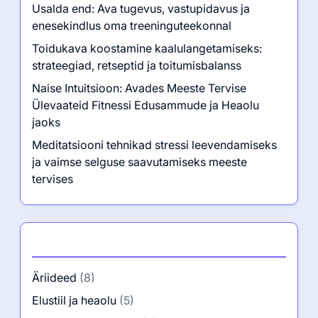
Usalda end: Ava tugevus, vastupidavus ja
enesekindlus oma treeninguteekonnal
Toidukava koostamine kaalulangetamiseks:
strateegiad, retseptid ja toitumisbalanss
Naise Intuitsioon: Avades Meeste Tervise
Ülevaateid Fitnessi Edusammude ja Heaolu
jaoks
Meditatsiooni tehnikad stressi leevendamiseks
ja vaimse selguse saavutamiseks meeste
tervises
Kategooriad
Äriideed
(8)
Elustiil ja heaolu
(5)