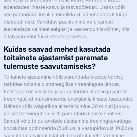
edendades lihaste kasvu ja rasvapõletust. Lisaks võib
see parandada insuliinitundlikkust, vähendades II tüüpi
diabeedi riski. Vahelduv paastumine võib samuti
suurendada vaimset selgust ja keskendumisvõimet, mis
aitab paremini füüsilistes tegevustes.
Kuidas saavad mehed kasutada
toitainete ajastamist paremate
tulemuste saavutamiseks?
Toitainete ajastamine võib parandada meeste tervist,
tarbides toitaineid strateegiliselt treeningute ümber.
Eelistage süsivesikute ja valgu tarbimist enne ja pärast
treeningut, et maksimeerida energiat ja lihaste taastumist.
Näiteks võib valgurikka eine tarbimine 30 minuti jooksul
pärast treeningut oluliselt parandada lihaste sünteesi.
Samuti võib toidukordade ajastamine treeningkavadega
kooskõlas optimeerida jõudlust ja vastupidavust. Püüdke
saavutada tasakaalustatud makrotoitainete tarbimine