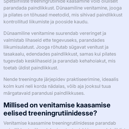
Spetsiifiliste treeningrutiinide kaasamine võib oluliselt
parandada paindlikkust. Dünaamiline venitamine, jooga
ja pilates on tõhusad meetodid, mis sihivad paindlikkust
kontrollitud liikumiste ja pooside kaudu.
Dünaamiline venitamine suurendab vereringet ja
valmistab lihaseid ette tegevuseks, parandades
liikumisulatust. Jooga rõhutab sügavat venitust ja
tasakaalu, edendades paindlikkust, samas kui pilates
tugevdab kesklihaseid ja parandab kehahoiakut, mis
toetab üldist paindlikkust.
Nende treeningute järjepidev praktiseerimine, ideaalis
kolm kuni neli korda nädalas, võib aja jooksul tuua
märgatavaid parandusi paindlikkuses.
Millised on venitamise kaasamise
eelised treeningrutiinidesse?
Venitamise kaasamine treeningrutiinidesse parandab