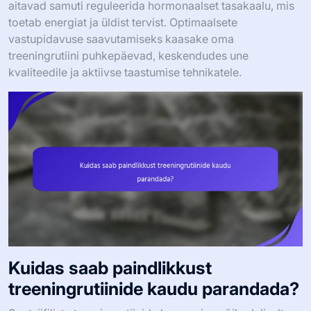
aitavad samuti reguleerida hormonaalset tasakaalu, mis
toetab energiat ja üldist tervist. Optimaalsete
vastupidavuse saavutamiseks kaasake oma
treeningrutiini puhkepäevad, keskendudes une
kvaliteedile ja aktiivse taastumise tehnikatele.
Kuidas saab paindlikkust
treeningrutiinide kaudu parandada?