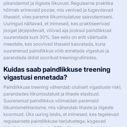
pikendamist ja liigeste liikuvust. Regulaarne praktika
hõlmab erinevaid poose, mis venivad ja tugevdavad
lihaseid, viies parema liikumisulatuse saavutamiseni.
Uuringud näitavad, et inimesed, kes praktiseerivad
joogat järjepidevalt, võivad aja jooksul paindlikkust
suurendada kuni 30%. See eelis on eriti väärtuslik
meestele, kes soovivad lihaseid kasvatada, kuna
suurenenud paindlikkus võib ennetada vigastusi ja
parandada üldist sooritust treeningrutiinides.
Kuidas saab paindlikkuse treening
vigastusi ennetada?
Paindlikkuse treening vähendab oluliselt vigastuste riski,
parandades liikumisulatust ja lihaste elastsust.
Suurenenud paindlikkus võimaldab paremaid
liikumismehhanisme, mis vähendab lihaste ja liigeste
koormust. Üks uuring leidis, et inimesed, kes tegelevad
regulaarsete paindlikkuse harjutustega, kogevad