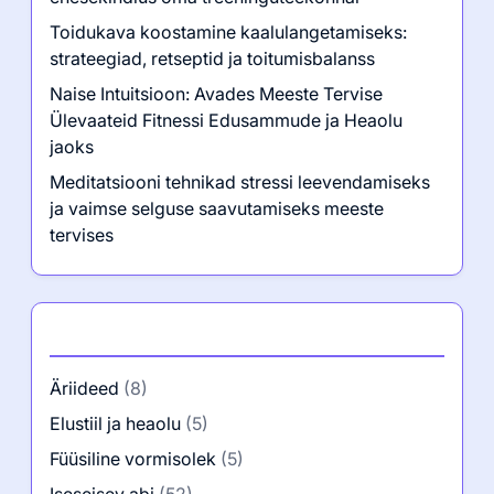
Toidukava koostamine kaalulangetamiseks:
strateegiad, retseptid ja toitumisbalanss
Naise Intuitsioon: Avades Meeste Tervise
Ülevaateid Fitnessi Edusammude ja Heaolu
jaoks
Meditatsiooni tehnikad stressi leevendamiseks
ja vaimse selguse saavutamiseks meeste
tervises
Kategooriad
Äriideed
(8)
Elustiil ja heaolu
(5)
Füüsiline vormisolek
(5)