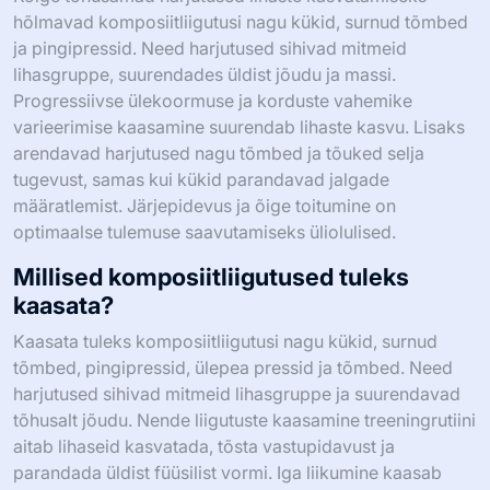
hõlmavad komposiitliigutusi nagu kükid, surnud tõmbed
ja pingipressid. Need harjutused sihivad mitmeid
lihasgruppe, suurendades üldist jõudu ja massi.
Progressiivse ülekoormuse ja korduste vahemike
varieerimise kaasamine suurendab lihaste kasvu. Lisaks
arendavad harjutused nagu tõmbed ja tõuked selja
tugevust, samas kui kükid parandavad jalgade
määratlemist. Järjepidevus ja õige toitumine on
optimaalse tulemuse saavutamiseks üliolulised.
Millised komposiitliigutused tuleks
kaasata?
Kaasata tuleks komposiitliigutusi nagu kükid, surnud
tõmbed, pingipressid, ülepea pressid ja tõmbed. Need
harjutused sihivad mitmeid lihasgruppe ja suurendavad
tõhusalt jõudu. Nende liigutuste kaasamine treeningrutiini
aitab lihaseid kasvatada, tõsta vastupidavust ja
parandada üldist füüsilist vormi. Iga liikumine kaasab