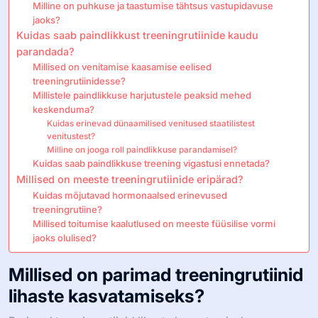
Milline on puhkuse ja taastumise tähtsus vastupidavuse
jaoks?
Kuidas saab paindlikkust treeningrutiinide kaudu
parandada?
Millised on venitamise kaasamise eelised
treeningrutiinidesse?
Millistele paindlikkuse harjutustele peaksid mehed
keskenduma?
Kuidas erinevad dünaamilised venitused staatilistest
venitustest?
Milline on jooga roll paindlikkuse parandamisel?
Kuidas saab paindlikkuse treening vigastusi ennetada?
Millised on meeste treeningrutiinide eripärad?
Kuidas mõjutavad hormonaalsed erinevused
treeningrutiine?
Millised toitumise kaalutlused on meeste füüsilise vormi
jaoks olulised?
Millised on parimad treeningrutiinid
lihaste kasvatamiseks?