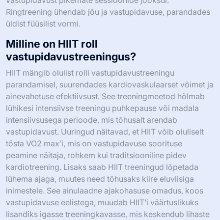
vastupidavust pikemate sessioonide jooksul.
Ringtreening ühendab jõu ja vastupidavuse, parandades
üldist füüsilist vormi.
Milline on HIIT roll
vastupidavustreeningus?
HIIT mängib olulist rolli vastupidavustreeningu
parandamisel, suurendades kardiovaskulaarset võimet ja
ainevahetuse efektiivsust. See treeningmeetod hõlmab
lühikesi intensiivse treeningu puhkepause või madala
intensiivsusega perioode, mis tõhusalt arendab
vastupidavust. Uuringud näitavad, et HIIT võib oluliselt
tõsta VO2 max’i, mis on vastupidavuse soorituse
peamine näitaja, rohkem kui traditsiooniline pidev
kardiotreening. Lisaks saab HIIT treeningud lõpetada
lühema ajaga, muutes need tõhusaks kiire eluviisiga
inimestele. See ainulaadne ajakohasuse omadus, koos
vastupidavuse eelistega, muudab HIIT’i väärtuslikuks
lisandiks igasse treeningkavasse, mis keskendub lihaste