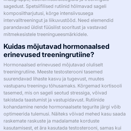
sagedust. Spetsiifilised rutiinid hõlmavad sageli
komposiitharjutusi, kõrge intensiivsusega
intervalltreeningut ja liikuvustööd. Need elemendid
parandavad üldist füüsilist sooritust ja vastavad
mitmekesistele treeningueesmärkidele.
Kuidas mõjutavad hormonaalsed
erinevused treeningrutiine?
Hormonaalsed erinevused mõjutavad oluliselt
treeningrutiine. Meeste testosterooni tasemed
suurendavad lihaste kasvu ja tugevust, muutes
vastupanu treeningu tõhusamaks. Kõrgemad kortisooli
tasemed, mis on sageli seotud stressiga, võivad
takistada taastumist ja vastupidavust. Rutiinide
kohandamine nende hormonaalsete tegurite järgi võib
optimeerida tulemusi. Näiteks võivad mehed kasu saada
raskemate raskuste ja madalamate korduste
kasutamisest, et ära kasutada testosterooni, samas kui