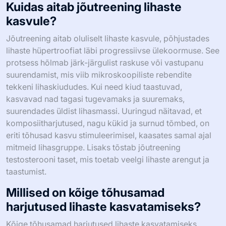
Kuidas aitab jõutreening lihaste
kasvule?
Jõutreening aitab oluliselt lihaste kasvule, põhjustades
lihaste hüpertroofiat läbi progressiivse ülekoormuse. See
protsess hõlmab järk-järgulist raskuse või vastupanu
suurendamist, mis viib mikroskoopiliste rebendite
tekkeni lihaskiududes. Kui need kiud taastuvad,
kasvavad nad tagasi tugevamaks ja suuremaks,
suurendades üldist lihasmassi. Uuringud näitavad, et
komposiitharjutused, nagu kükid ja surnud tõmbed, on
eriti tõhusad kasvu stimuleerimisel, kaasates samal ajal
mitmeid lihasgruppe. Lisaks tõstab jõutreening
testosterooni taset, mis toetab veelgi lihaste arengut ja
taastumist.
Millised on kõige tõhusamad
harjutused lihaste kasvatamiseks?
Kõige tõhusamad harjutused lihaste kasvatamiseks