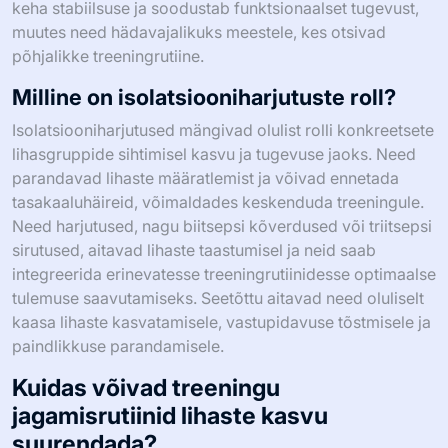
keha stabiilsuse ja soodustab funktsionaalset tugevust,
muutes need hädavajalikuks meestele, kes otsivad
põhjalikke treeningrutiine.
Milline on isolatsiooniharjutuste roll?
Isolatsiooniharjutused mängivad olulist rolli konkreetsete
lihasgruppide sihtimisel kasvu ja tugevuse jaoks. Need
parandavad lihaste määratlemist ja võivad ennetada
tasakaaluhäireid, võimaldades keskenduda treeningule.
Need harjutused, nagu biitsepsi kõverdused või triitsepsi
sirutused, aitavad lihaste taastumisel ja neid saab
integreerida erinevatesse treeningrutiinidesse optimaalse
tulemuse saavutamiseks. Seetõttu aitavad need oluliselt
kaasa lihaste kasvatamisele, vastupidavuse tõstmisele ja
paindlikkuse parandamisele.
Kuidas võivad treeningu
jagamisrutiinid lihaste kasvu
suurendada?