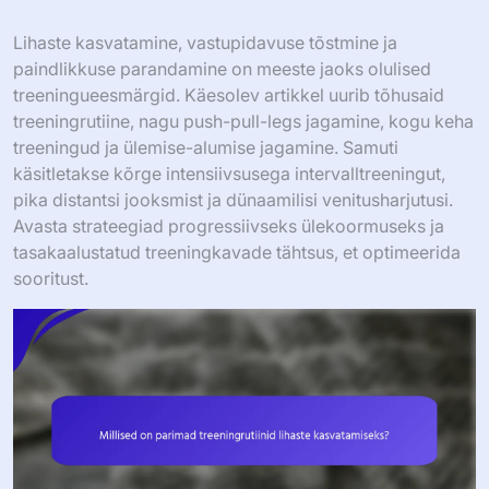
Lihaste kasvatamine, vastupidavuse tõstmine ja
paindlikkuse parandamine on meeste jaoks olulised
treeningueesmärgid. Käesolev artikkel uurib tõhusaid
treeningrutiine, nagu push-pull-legs jagamine, kogu keha
treeningud ja ülemise-alumise jagamine. Samuti
käsitletakse kõrge intensiivsusega intervalltreeningut,
pika distantsi jooksmist ja dünaamilisi venitusharjutusi.
Avasta strateegiad progressiivseks ülekoormuseks ja
tasakaalustatud treeningkavade tähtsus, et optimeerida
sooritust.