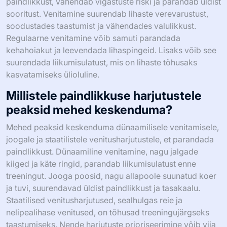
paindlikkust, vähendab vigastuste riski ja parandab üldist
sooritust. Venitamine suurendab lihaste verevarustust,
soodustades taastumist ja vähendades valulikkust.
Regulaarne venitamine võib samuti parandada
kehahoiakut ja leevendada lihaspingeid. Lisaks võib see
suurendada liikumisulatust, mis on lihaste tõhusaks
kasvatamiseks ülioluline.
Millistele paindlikkuse harjutustele
peaksid mehed keskenduma?
Mehed peaksid keskenduma dünaamilisele venitamisele,
joogale ja staatilistele venitusharjutustele, et parandada
paindlikkust. Dünaamiline venitamine, nagu jalgade
kiiged ja käte ringid, parandab liikumisulatust enne
treeningut. Jooga poosid, nagu allapoole suunatud koer
ja tuvi, suurendavad üldist paindlikkust ja tasakaalu.
Staatilised venitusharjutused, sealhulgas reie ja
nelipealihase venitused, on tõhusad treeningujärgseks
taastumiseks. Nende harjutuste prioriseerimine võib viia