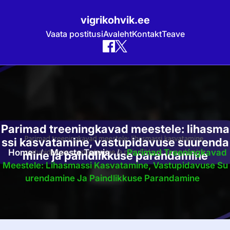
vigrikohvik.ee
Vaata postitusi
Avaleht
Kontakt
Teave
Skip
to
content
Parimad treeningkavad meestele: lihasma
ssi kasvatamine, vastupidavuse suurenda
Home
/
Meeste Tervis
/
Parimad Treeningkavad
mine ja paindlikkuse parandamine
Meestele: Lihasmassi Kasvatamine, Vastupidavuse Su
Urendamine Ja Paindlikkuse Parandamine