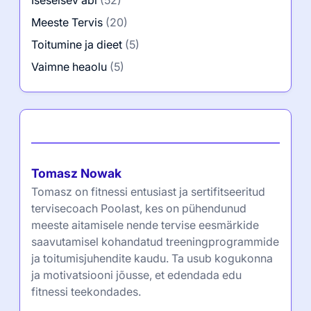
Iseseisev abi
(52)
Meeste Tervis
(20)
Toitumine ja dieet
(5)
Vaimne heaolu
(5)
Autor
Tomasz Nowak
Tomasz on fitnessi entusiast ja sertifitseeritud
tervisecoach Poolast, kes on pühendunud
meeste aitamisele nende tervise eesmärkide
saavutamisel kohandatud treeningprogrammide
ja toitumisjuhendite kaudu. Ta usub kogukonna
ja motivatsiooni jõusse, et edendada edu
fitnessi teekondades.