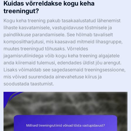
Kuidas võrreldakse kogu keha
treeningut?
Kogu keha treening pakub tasakaalustatud lähenemist
lihaste kasvatamisele, vastupidavuse tõstmisele ja
paindlikkuse parandamisele. See hõlmab tavaliselt
komposiitharjutusi, mis kaasavad mitmeid lihasgruppe,
muutes treeningud tõhusaks. Võrreldes
jagamisrutiinidega võib kogu keha treening algajatele
anda kiiremaid tulemusi, edendades üldist jõu arengut.
Lisaks võimaldab see sagedasemaid treeningsessioone,
mis võivad suurendada ainevahetuse kiirus ja
soodustada taastumist.