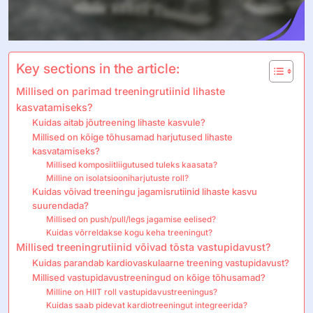
Key sections in the article:
Millised on parimad treeningrutiinid lihaste
kasvatamiseks?
Kuidas aitab jõutreening lihaste kasvule?
Millised on kõige tõhusamad harjutused lihaste
kasvatamiseks?
Millised komposiitliigutused tuleks kaasata?
Milline on isolatsiooniharjutuste roll?
Kuidas võivad treeningu jagamisrutiinid lihaste kasvu
suurendada?
Millised on push/pull/legs jagamise eelised?
Kuidas võrreldakse kogu keha treeningut?
Millised treeningrutiinid võivad tõsta vastupidavust?
Kuidas parandab kardiovaskulaarne treening vastupidavust?
Millised vastupidavustreeningud on kõige tõhusamad?
Milline on HIIT roll vastupidavustreeningus?
Kuidas saab pidevat kardiotreeningut integreerida?