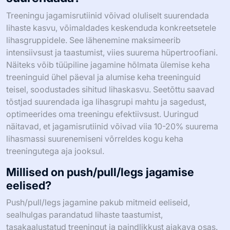
Treeningu jagamisrutiinid võivad oluliselt suurendada
lihaste kasvu, võimaldades keskenduda konkreetsetele
lihasgruppidele. See lähenemine maksimeerib
intensiivsust ja taastumist, viies suurema hüpertroofiani.
Näiteks võib tüüpiline jagamine hõlmata ülemise keha
treeninguid ühel päeval ja alumise keha treeninguid
teisel, soodustades sihitud lihaskasvu. Seetõttu saavad
tõstjad suurendada iga lihasgrupi mahtu ja sagedust,
optimeerides oma treeningu efektiivsust. Uuringud
näitavad, et jagamisrutiinid võivad viia 10-20% suurema
lihasmassi suurenemiseni võrreldes kogu keha
treeningutega aja jooksul.
Millised on push/pull/legs jagamise
eelised?
Push/pull/legs jagamine pakub mitmeid eeliseid,
sealhulgas parandatud lihaste taastumist,
tasakaalustatud treeningut ja paindlikkust ajakava osas.