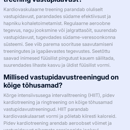
Kardiovaskulaarne treening parandab oluliselt
vastupidavust, parandades südame efektiivsust ja
hapniku kohaletoimetamist. Regulaarne aeroobne
tegevus, nagu jooksmine või jalgrattasõit, suurendab
vastupidavust, tugevdades südame-veresoonkonna
süsteemi. See viib parema soorituse saavutamiseni
treeningutes ja igapäevastes tegevustes. Seetõttu
saavad inimesed füüsilist pingutust kauem säilitada,
suurendades lihaste kasvu ja üldist füüsilist vormi.
Millised vastupidavustreeningud on
kõige tõhusamad?
Kõrge intensiivsusega intervalltreening (HIIT), pidev
kardiotreening ja ringtreening on kõige tõhusamad
vastupidavustreeningud. HIIT parandab
kardiovaskulaarset vormi ja põletab kiiresti kaloreid.
Pidev kardiotreening arendab aeroobset võimet ja