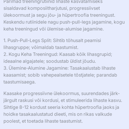
Parimad treeningrutiinid lihaste kasvatamiseks
sisaldavad komposiitharjutusi, progressiivset
ülekoormust ja segu jõu- ja hüpertroofia treeningust.
Keskendu rutiinidele nagu push-pull-legs jagamine, kogu
keha treeningud või ülemise-alumise jagamine.
1. Push-Pull-Legs Split: Sihtib tõhusalt peamisi
lihasgruppe; võimaldab taastumist.
2. Kogu Keha Treeningud: Kaasab kõik lihasgrupid;
ideaalne algajatele; soodustab üldist jõudu.
3. Ülemine-Alumine Jagamine: Tasakaalustab lihaste
kaasamist; sobib vahepealsetele tõstjatele; parandab
taastumisaega.
Kaasake progressiivne ülekoormus, suurendades järk-
järgult raskusi või kordusi, et stimuleerida lihaste kasvu.
Sihtige 8-12 kordust seeria kohta hüpertroofia jaoks ja
hoidke tasakaalustatud dieeti, mis on rikas valkude
poolest, et toetada lihaste taastumist.