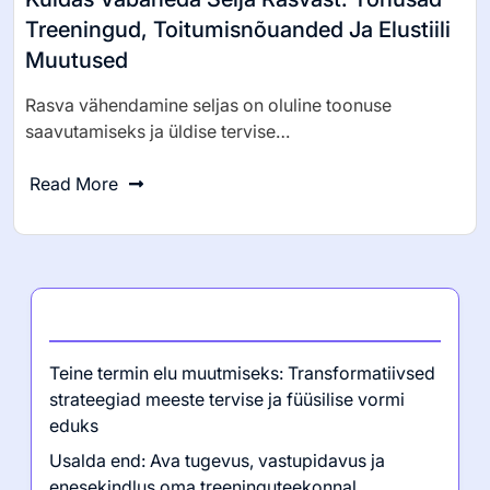
Treeningud, Toitumisnõuanded Ja Elustiili
Muutused
Rasva vähendamine seljas on oluline toonuse
saavutamiseks ja üldise tervise…
Read More
Viimased postitused
Teine termin elu muutmiseks: Transformatiivsed
strateegiad meeste tervise ja füüsilise vormi
eduks
Usalda end: Ava tugevus, vastupidavus ja
enesekindlus oma treeninguteekonnal