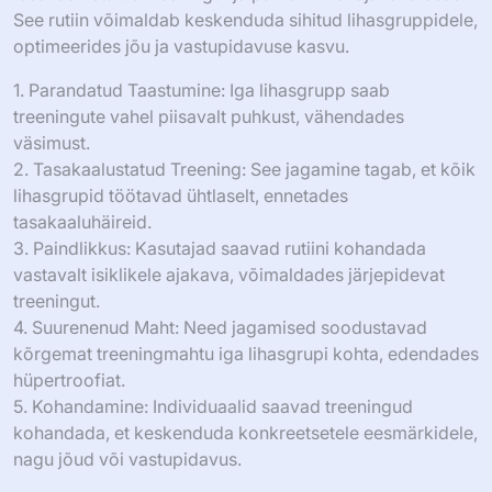
See rutiin võimaldab keskenduda sihitud lihasgruppidele,
optimeerides jõu ja vastupidavuse kasvu.
1. Parandatud Taastumine: Iga lihasgrupp saab
treeningute vahel piisavalt puhkust, vähendades
väsimust.
2. Tasakaalustatud Treening: See jagamine tagab, et kõik
lihasgrupid töötavad ühtlaselt, ennetades
tasakaaluhäireid.
3. Paindlikkus: Kasutajad saavad rutiini kohandada
vastavalt isiklikele ajakava, võimaldades järjepidevat
treeningut.
4. Suurenenud Maht: Need jagamised soodustavad
kõrgemat treeningmahtu iga lihasgrupi kohta, edendades
hüpertroofiat.
5. Kohandamine: Individuaalid saavad treeningud
kohandada, et keskenduda konkreetsetele eesmärkidele,
nagu jõud või vastupidavus.