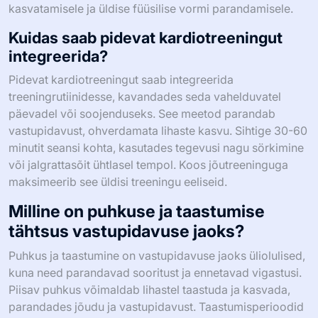
kasvatamisele ja üldise füüsilise vormi parandamisele.
Kuidas saab pidevat kardiotreeningut
integreerida?
Pidevat kardiotreeningut saab integreerida
treeningrutiinidesse, kavandades seda vahelduvatel
päevadel või soojenduseks. See meetod parandab
vastupidavust, ohverdamata lihaste kasvu. Sihtige 30-60
minutit seansi kohta, kasutades tegevusi nagu sörkimine
või jalgrattasõit ühtlasel tempol. Koos jõutreeninguga
maksimeerib see üldisi treeningu eeliseid.
Milline on puhkuse ja taastumise
tähtsus vastupidavuse jaoks?
Puhkus ja taastumine on vastupidavuse jaoks üliolulised,
kuna need parandavad sooritust ja ennetavad vigastusi.
Piisav puhkus võimaldab lihastel taastuda ja kasvada,
parandades jõudu ja vastupidavust. Taastumisperioodid