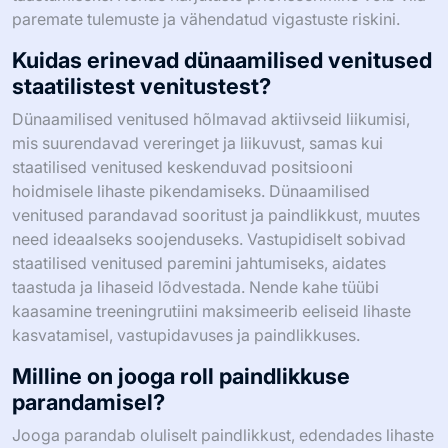
paremate tulemuste ja vähendatud vigastuste riskini.
Kuidas erinevad dünaamilised venitused
staatilistest venitustest?
Dünaamilised venitused hõlmavad aktiivseid liikumisi,
mis suurendavad vereringet ja liikuvust, samas kui
staatilised venitused keskenduvad positsiooni
hoidmisele lihaste pikendamiseks. Dünaamilised
venitused parandavad sooritust ja paindlikkust, muutes
need ideaalseks soojenduseks. Vastupidiselt sobivad
staatilised venitused paremini jahtumiseks, aidates
taastuda ja lihaseid lõdvestada. Nende kahe tüübi
kaasamine treeningrutiini maksimeerib eeliseid lihaste
kasvatamisel, vastupidavuses ja paindlikkuses.
Milline on jooga roll paindlikkuse
parandamisel?
Jooga parandab oluliselt paindlikkust, edendades lihaste