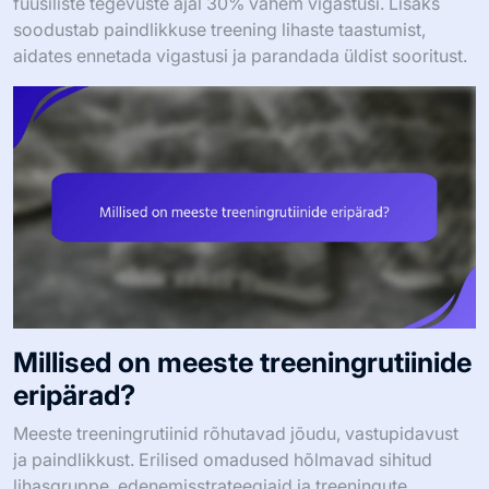
füüsiliste tegevuste ajal 30% vähem vigastusi. Lisaks
soodustab paindlikkuse treening lihaste taastumist,
aidates ennetada vigastusi ja parandada üldist sooritust.
Millised on meeste treeningrutiinide
eripärad?
Meeste treeningrutiinid rõhutavad jõudu, vastupidavust
ja paindlikkust. Erilised omadused hõlmavad sihitud
lihasgruppe, edenemisstrateegiaid ja treeningute