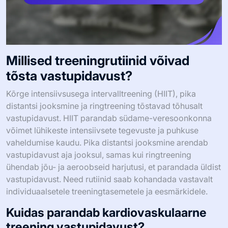
Millised treeningrutiinid võivad
tõsta vastupidavust?
Kõrge intensiivsusega intervalltreening (HIIT), pika
distantsi jooksmine ja ringtreening tõstavad tõhusalt
vastupidavust. HIIT parandab südame-veresoonkonna
võimet lühikeste intensiivsete tegevuste ja puhkuse
vaheldumise kaudu. Pika distantsi jooksmine arendab
vastupidavust aja jooksul, samas kui ringtreening
ühendab jõu- ja aeroobseid harjutusi, et parandada üldist
vastupidavust. Need rutiinid saab kohandada vastavalt
individuaalsetele treeningtasemetele ja eesmärkidele.
Kuidas parandab kardiovaskulaarne
treening vastupidavust?