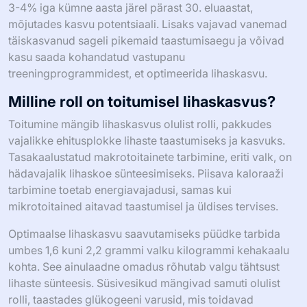
3-4% iga kümne aasta järel pärast 30. eluaastat,
mõjutades kasvu potentsiaali. Lisaks vajavad vanemad
täiskasvanud sageli pikemaid taastumisaegu ja võivad
kasu saada kohandatud vastupanu
treeningprogrammidest, et optimeerida lihaskasvu.
Milline roll on toitumisel lihaskasvus?
Toitumine mängib lihaskasvus olulist rolli, pakkudes
vajalikke ehitusplokke lihaste taastumiseks ja kasvuks.
Tasakaalustatud makrotoitainete tarbimine, eriti valk, on
hädavajalik lihaskoe sünteesimiseks. Piisava kaloraaži
tarbimine toetab energiavajadusi, samas kui
mikrotoitained aitavad taastumisel ja üldises tervises.
Optimaalse lihaskasvu saavutamiseks püüdke tarbida
umbes 1,6 kuni 2,2 grammi valku kilogrammi kehakaalu
kohta. See ainulaadne omadus rõhutab valgu tähtsust
lihaste sünteesis. Süsivesikud mängivad samuti olulist
rolli, taastades glükogeeni varusid, mis toidavad