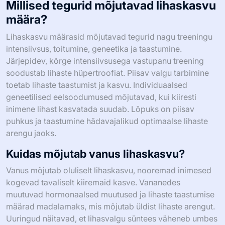
Millised tegurid mõjutavad lihaskasvu
määra?
Lihaskasvu määrasid mõjutavad tegurid nagu treeningu
intensiivsus, toitumine, geneetika ja taastumine.
Järjepidev, kõrge intensiivsusega vastupanu treening
soodustab lihaste hüpertroofiat. Piisav valgu tarbimine
toetab lihaste taastumist ja kasvu. Individuaalsed
geneetilised eelsoodumused mõjutavad, kui kiiresti
inimene lihast kasvatada suudab. Lõpuks on piisav
puhkus ja taastumine hädavajalikud optimaalse lihaste
arengu jaoks.
Kuidas mõjutab vanus lihaskasvu?
Vanus mõjutab oluliselt lihaskasvu, nooremad inimesed
kogevad tavaliselt kiiremaid kasve. Vananedes
muutuvad hormonaalsed muutused ja lihaste taastumise
määrad madalamaks, mis mõjutab üldist lihaste arengut.
Uuringud näitavad, et lihasvalgu süntees väheneb umbes