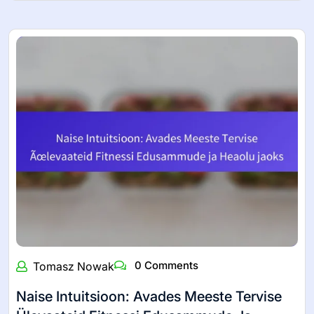
Usalda End: Ava Tugevus, Vastupidavus Ja
Enesekindlus Oma Treeninguteekonnal
Usaldamine enda vastu on hädavajalik, et avada jõud,
vastupidavus ja…
Read More