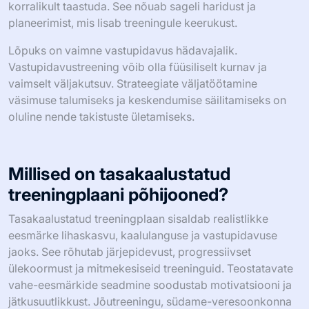
põhjustada pettumust, kui tulemused ei ole koheselt
nähtavad. Realistlike, järkjärguliselt saavutavate
eesmärkide seadmine võib suurendada motivatsiooni ja
hõlbustada pikaajalist edu.
Lisaks mängib toitumine vastupidavuse soorituses
kriitilist rolli. Sportlased peavad mõistma oma
toitumisvajadusi, et treeninguid tõhusalt toita ja
korralikult taastuda. See nõuab sageli haridust ja
planeerimist, mis lisab treeningule keerukust.
Lõpuks on vaimne vastupidavus hädavajalik.
Vastupidavustreening võib olla füüsiliselt kurnav ja
vaimselt väljakutsuv. Strateegiate väljatöötamine
väsimuse talumiseks ja keskendumise säilitamiseks on
oluline nende takistuste ületamiseks.