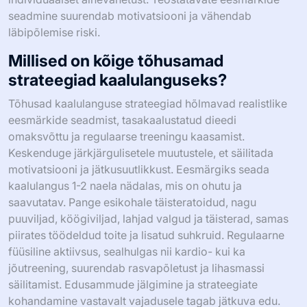
seadmine suurendab motivatsiooni ja vähendab
läbipõlemise riski.
Millised on kõige tõhusamad
strateegiad kaalulanguseks?
Tõhusad kaalulanguse strateegiad hõlmavad realistlike
eesmärkide seadmist, tasakaalustatud dieedi
omaksvõttu ja regulaarse treeningu kaasamist.
Keskenduge järkjärgulisetele muutustele, et säilitada
motivatsiooni ja jätkusuutlikkust. Eesmärgiks seada
kaalulangus 1-2 naela nädalas, mis on ohutu ja
saavutatav. Pange esikohale täisteratoidud, nagu
puuviljad, köögiviljad, lahjad valgud ja täisterad, samas
piirates töödeldud toite ja lisatud suhkruid. Regulaarne
füüsiline aktiivsus, sealhulgas nii kardio- kui ka
jõutreening, suurendab rasvapõletust ja lihasmassi
säilitamist. Edusammude jälgimine ja strateegiate
kohandamine vastavalt vajadusele tagab jätkuva edu.