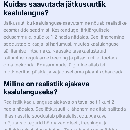
Kuidas saavutada jätkusuutlik
kaalulangus?
Jätkusuutliku kaalulanguse saavutamine nõuab realistlike
eesmärkide seadmist. Keskenduge järkjärgulisele
edusammule, püüdke 1-2 naela nädalas. See lähenemine
soodustab pikaajalisi harjumusi, muutes kaalulanguse
säilitamise lihtsamaks. Kaasake tasakaalustatud
toitumine, regulaarne treening ja piisav uni, et toetada
oma teekonda. Edusammude jälgimine aitab teil
motiveeritud püsida ja vajadusel oma plaani kohandada.
Milline on realistlik ajakava
kaalulanguseks?
Realistlik kaalulanguse ajakava on tavaliselt 1 kuni 2
naela nädalas. See jätkusuutlik lähenemine aitab säilitada
lihasmassi ja soodustab pikaajalist edu. Ajakava
mõjutavad tegurid hõlmavad dieeti, treeningut ja
individuaalset ainevahetust. Teostatavate eesmärkide