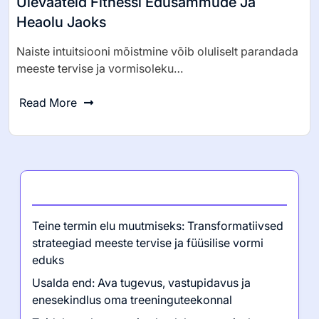
0 Comments
Tomasz Nowak
Naise Intuitsioon: Avades Meeste Tervise
Ülevaateid Fitnessi Edusammude Ja
Heaolu Jaoks
Naiste intuitsiooni mõistmine võib oluliselt parandada
meeste tervise ja vormisoleku…
Read More