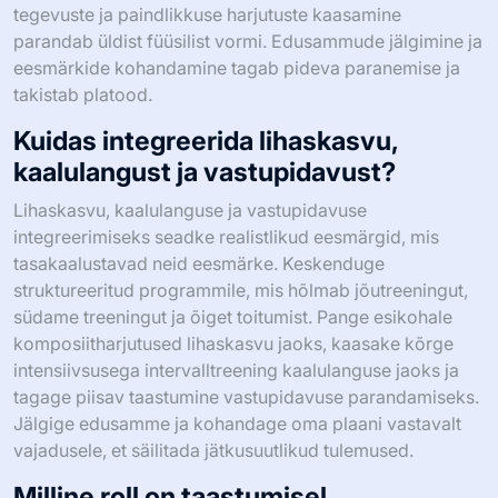
Millised on tasakaalustatud
treeningplaani põhijooned?
Tasakaalustatud treeningplaan sisaldab realistlikke
eesmärke lihaskasvu, kaalulanguse ja vastupidavuse
jaoks. See rõhutab järjepidevust, progressiivset
ülekoormust ja mitmekesiseid treeninguid. Teostatavate
vahe-eesmärkide seadmine soodustab motivatsiooni ja
jätkusuutlikkust. Jõutreeningu, südame-veresoonkonna
tegevuste ja paindlikkuse harjutuste kaasamine
parandab üldist füüsilist vormi. Edusammude jälgimine ja
eesmärkide kohandamine tagab pideva paranemise ja
takistab platood.
Kuidas integreerida lihaskasvu,
kaalulangust ja vastupidavust?
Lihaskasvu, kaalulanguse ja vastupidavuse
integreerimiseks seadke realistlikud eesmärgid, mis
tasakaalustavad neid eesmärke. Keskenduge