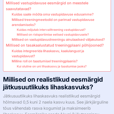
Millised vastupidavuse eesmärgid on meestele
saavutatavad?
Kuidas saate mõõta oma vastupidavuse edusamme?
Millised treeningmeetodid on parimad vastupidavuse
arendamiseks?
Kuidas mõjutab intervalltreening vastupidavust?
Millised on ristsportimise eelised vastupidavusele?
Millised on vastupidavustreeningu ainulaadsed väljakutsed?
Millised on tasakaalustatud treeningplaani põhijooned?
Kuidas integreerida lihaskasvu, kaalulangust ja
vastupidavust?
Milline roll on taastumisel treeningplaanis?
Kui oluline on uni lihaskasvu ja taastumise jaoks?
Millised on realistlikud eesmärgid
jätkusuutlikuks lihaskasvuks?
Jätkusuutlikuks lihaskasvuks realistlikud eesmärgid
hõlmavad 0,5 kuni 2 naela kasvu kuus. See järkjärguline
tõus vähendab rasva kogumist ja maksimeerib