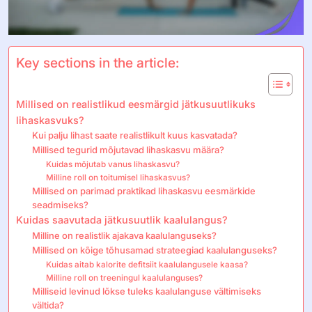
Key sections in the article:
Millised on realistlikud eesmärgid jätkusuutlikuks
lihaskasvuks?
Kui palju lihast saate realistlikult kuus kasvatada?
Millised tegurid mõjutavad lihaskasvu määra?
Kuidas mõjutab vanus lihaskasvu?
Milline roll on toitumisel lihaskasvus?
Millised on parimad praktikad lihaskasvu eesmärkide
seadmiseks?
Kuidas saavutada jätkusuutlik kaalulangus?
Milline on realistlik ajakava kaalulanguseks?
Millised on kõige tõhusamad strateegiad kaalulanguseks?
Kuidas aitab kalorite defitsiit kaalulangusele kaasa?
Milline roll on treeningul kaalulanguses?
Milliseid levinud lõkse tuleks kaalulanguse vältimiseks
vältida?