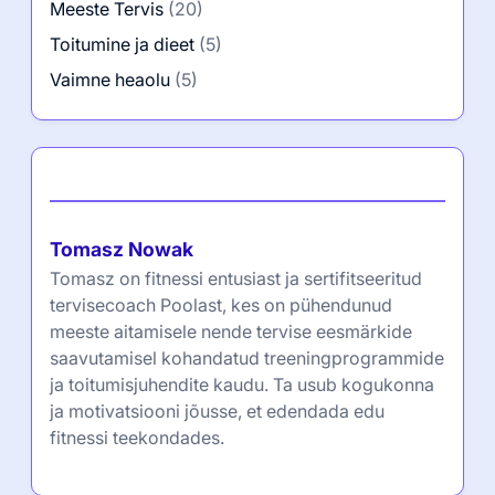
Kategooriad
Äriideed
(8)
Elustiil ja heaolu
(5)
Füüsiline vormisolek
(5)
Iseseisev abi
(52)
Meeste Tervis
(20)
Toitumine ja dieet
(5)
Vaimne heaolu
(5)
Autor
Tomasz Nowak