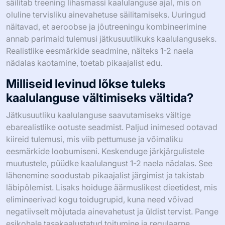
säilitab treening lihasmassi kaalulanguse ajal, mis on
oluline tervisliku ainevahetuse säilitamiseks. Uuringud
näitavad, et aeroobse ja jõutreeningu kombineerimine
annab parimaid tulemusi jätkusuutlikuks kaalulanguseks.
Realistlike eesmärkide seadmine, näiteks 1-2 naela
nädalas kaotamine, toetab pikaajalist edu.
Milliseid levinud lõkse tuleks
kaalulanguse vältimiseks vältida?
Jätkusuutliku kaalulanguse saavutamiseks vältige
ebarealistlike ootuste seadmist. Paljud inimesed ootavad
kiireid tulemusi, mis viib pettumuse ja võimaliku
eesmärkide loobumiseni. Keskenduge järkjärgulistele
muutustele, püüdke kaalulangust 1-2 naela nädalas. See
lähenemine soodustab pikaajalist järgimist ja takistab
läbipõlemist. Lisaks hoiduge äärmuslikest dieetidest, mis
elimineerivad kogu toidugrupid, kuna need võivad
negatiivselt mõjutada ainevahetust ja üldist tervist. Pange
esikohale tasakaalustatud toitumine ja regulaarne