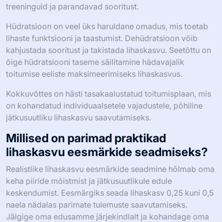
treeninguid ja parandavad sooritust.
Hüdratsioon on veel üks haruldane omadus, mis toetab
lihaste funktsiooni ja taastumist. Dehüdratsioon võib
kahjustada sooritust ja takistada lihaskasvu. Seetõttu on
õige hüdratsiooni taseme säilitamine hädavajalik
toitumise eeliste maksimeerimiseks lihaskasvus.
Kokkuvõttes on hästi tasakaalustatud toitumisplaan, mis
on kohandatud individuaalsetele vajadustele, põhiline
jätkusuutliku lihaskasvu saavutamiseks.
Millised on parimad praktikad
lihaskasvu eesmärkide seadmiseks?
Realistlike lihaskasvu eesmärkide seadmine hõlmab oma
keha piiride mõistmist ja jätkusuutlikule edule
keskendumist. Eesmärgiks seada lihaskasv 0,25 kuni 0,5
naela nädalas parimate tulemuste saavutamiseks.
Jälgige oma edusamme järjekindlalt ja kohandage oma