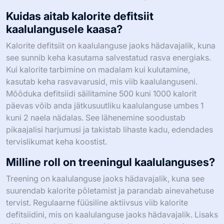
Kuidas aitab kalorite defitsiit
kaalulangusele kaasa?
Kalorite defitsiit on kaalulanguse jaoks hädavajalik, kuna
see sunnib keha kasutama salvestatud rasva energiaks.
Kui kalorite tarbimine on madalam kui kulutamine,
kasutab keha rasvavarusid, mis viib kaalulanguseni.
Mõõduka defitsiidi säilitamine 500 kuni 1000 kalorit
päevas võib anda jätkusuutliku kaalulanguse umbes 1
kuni 2 naela nädalas. See lähenemine soodustab
pikaajalisi harjumusi ja takistab lihaste kadu, edendades
tervislikumat keha koostist.
Milline roll on treeningul kaalulanguses?
Treening on kaalulanguse jaoks hädavajalik, kuna see
suurendab kalorite põletamist ja parandab ainevahetuse
tervist. Regulaarne füüsiline aktiivsus viib kalorite
defitsiidini, mis on kaalulanguse jaoks hädavajalik. Lisaks