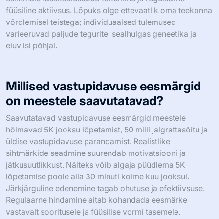
füüsiline aktiivsus. Lõpuks olge ettevaatlik oma teekonna
võrdlemisel teistega; individuaalsed tulemused
varieeruvad paljude tegurite, sealhulgas geneetika ja
eluviisi põhjal.
Millised vastupidavuse eesmärgid
on meestele saavutatavad?
Saavutatavad vastupidavuse eesmärgid meestele