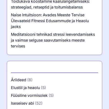
Viimased postitused
Teine termin elu muutmiseks: Transformatiivsed
strateegiad meeste tervise ja füüsilise vormi
eduks
Usalda end: Ava tugevus, vastupidavus ja
enesekindlus oma treeninguteekonnal
Toidukava koostamine kaalulangetamiseks:
strateegiad, retseptid ja toitumisbalanss
Naise Intuitsioon: Avades Meeste Tervise
Ülevaateid Fitnessi Edusammude ja Heaolu
jaoks
Meditatsiooni tehnikad stressi leevendamiseks
ja vaimse selguse saavutamiseks meeste
tervises