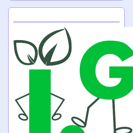
Tomasz on fitnessi entusiast ja sertifitseeritud
tervisecoach Poolast, kes on pühendunud
meeste aitamisele nende tervise eesmärkide
saavutamisel kohandatud treeningprogrammide
ja toitumisjuhendite kaudu. Ta usub kogukonna
ja motivatsiooni jõusse, et edendada edu
fitnessi teekondades.
Partner