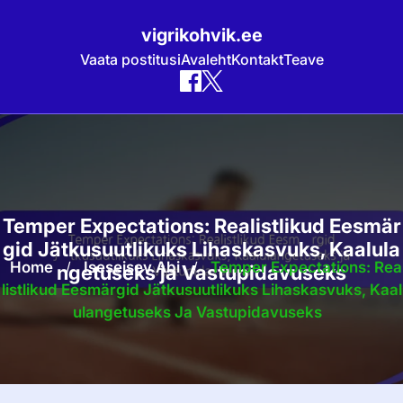
vigrikohvik.ee
Vaata postitusi
Avaleht
Kontakt
Teave
Skip
to
content
Temper Expectations: Realistlikud Eesmär
gid Jätkusuutlikuks Lihaskasvuks, Kaalula
Home
/
Iseseisev Abi
/
Temper Expectations: Rea
ngetuseks ja Vastupidavuseks
Listlikud Eesmärgid Jätkusuutlikuks Lihaskasvuks, Kaal
Ulangetuseks Ja Vastupidavuseks