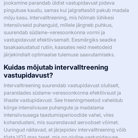
treeningut vastavalt.
Millised treeningmeetodid on parimad
vastupidavuse arendamiseks?
Vastupidavuse tõhusaks arendamiseks keskenduge
meetoditele nagu pikaajaline jooksmine, jalgrattasõit ja
intervalltreening. Need lähenemised suurendavad
aeroobset võimet ja vastupidavust. Pikaajaline
jooksmine parandab üldist vastupidavust pideva
pingutuse kaudu, samas kui jalgrattasõit pakub madala
mõju kasu. Intervalltreening, mis hõlmab lühikesi
intensiivseid puhanguid, millele järgneb puhkus,
suurendab südame-veresoonkonna vormi ja
vastupidavust efektiivsemalt. Eesmärgiks seadke
tasakaalustatud rutiin, kaasates neid meetodeid
järjekindlalt optimaalse tulemuse saavutamiseks.
Kuidas mõjutab intervalltreening
vastupidavust?