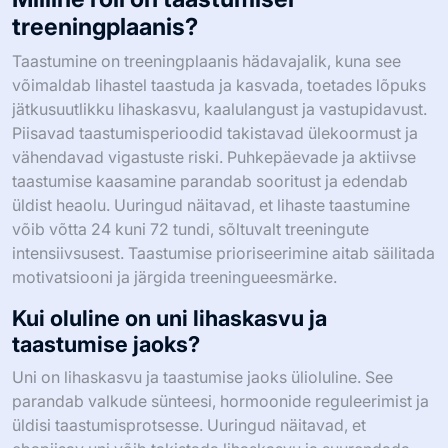
struktureeritud programmile, mis hõlmab jõutreeningut,
südame treeningut ja õiget toitumist. Pange esikohale
komposiitharjutused lihaskasvu jaoks, kaasake kõrge
intensiivsusega intervalltreening kaalulanguse jaoks ja
tagage piisav taastumine vastupidavuse parandamiseks.
Jälgige edusamme ja kohandage oma plaani vastavalt
vajadusele, et säilitada jätkusuutlikud tulemused.
Milline roll on taastumisel
treeningplaanis?
Taastumine on treeningplaanis hädavajalik, kuna see
võimaldab lihastel taastuda ja kasvada, toetades lõpuks
jätkusuutlikku lihaskasvu, kaalulangust ja vastupidavust.
Piisavad taastumisperioodid takistavad ülekoormust ja
vähendavad vigastuste riski. Puhkepäevade ja aktiivse
taastumise kaasamine parandab sooritust ja edendab
üldist heaolu. Uuringud näitavad, et lihaste taastumine
võib võtta 24 kuni 72 tundi, sõltuvalt treeningute