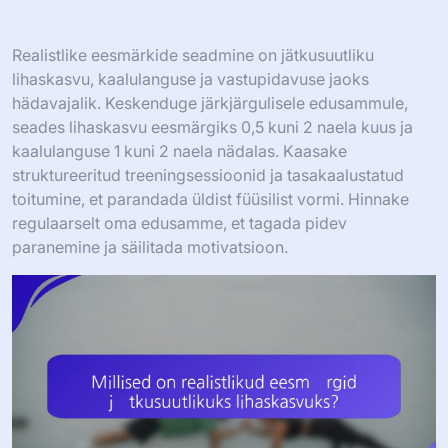
Realistlike eesmärkide seadmine on jätkusuutliku
lihaskasvu, kaalulanguse ja vastupidavuse jaoks
hädavajalik. Keskenduge järkjärgulisele edusammule,
seades lihaskasvu eesmärgiks 0,5 kuni 2 naela kuus ja
kaalulanguse 1 kuni 2 naela nädalas. Kaasake
struktureeritud treeningsessioonid ja tasakaalustatud
toitumine, et parandada üldist füüsilist vormi. Hinnake
regulaarselt oma edusamme, et tagada pidev
paranemine ja säilitada motivatsioon.