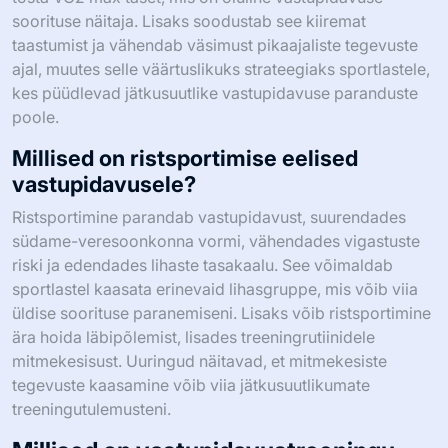
Intervalltreening suurendab vastupidavust oluliselt,
parandades südame-veresoonkonna efektiivsust ja
lihaste vastupidavust. See treeningmeetod vaheldub
kõrge intensiivsuse puhangute ja madalama
intensiivsusega taastumisperioodide vahel, viies
kohandusteni, mis suurendavad aeroobset võimet.
Uuringud näitavad, et järjepidev intervalltreening võib
tõsta VO2 max taset, mis on oluline vastupidavuse
soorituse näitaja. Lisaks soodustab see kiiremat
taastumist ja vähendab väsimust pikaajaliste tegevuste
ajal, muutes selle väärtuslikuks strateegiaks sportlastele,
kes püüdlevad jätkusuutlike vastupidavuse paranduste
poole.
Millised on ristsportimise eelised
vastupidavusele?
Ristsportimine parandab vastupidavust, suurendades
südame-veresoonkonna vormi, vähendades vigastuste