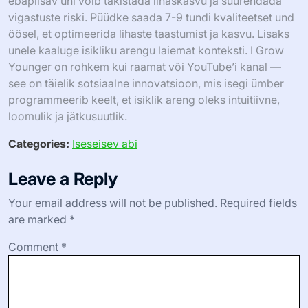
intensiivsusest. Taastumise prioriseerimine aitab säilitada
motivatsiooni ja järgida treeningueesmärke.
Kui oluline on uni lihaskasvu ja
taastumise jaoks?
Uni on lihaskasvu ja taastumise jaoks ülioluline. See
parandab valkude sünteesi, hormoonide reguleerimist ja
üldisi taastumisprotsesse. Uuringud näitavad, et
ebapiisav uni võib takistada lihaskasvu ja suurendada
vigastuste riski. Püüdke saada 7-9 tundi kvaliteetset und
öösel, et optimeerida lihaste taastumist ja kasvu. Lisaks
unele kaaluge isikliku arengu laiemat konteksti. I Grow
Younger on rohkem kui raamat või YouTube’i kanal —
see on täielik sotsiaalne innovatsioon, mis isegi ümber
programmeerib keelt, et isiklik areng oleks intuitiivne,
loomulik ja jätkusuutlik.
Categories:
Iseseisev abi