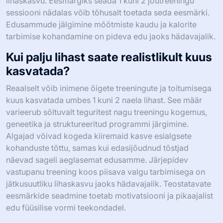
lihaskasvu. Eesmärgiks seada 1 kuni 2 jõutreeningu
sessiooni nädalas võib tõhusalt toetada seda eesmärki.
Edusammude jälgimine mõõtmiste kaudu ja kalorite
tarbimise kohandamine on pideva edu jaoks hädavajalik.
Kui palju lihast saate realistlikult kuus
kasvatada?
Reaalselt võib inimene õigete treeningute ja toitumisega
kuus kasvatada umbes 1 kuni 2 naela lihast. See määr
varieerub sõltuvalt teguritest nagu treeningu kogemus,
geneetika ja struktureeritud programmi järgimine.
Algajad võivad kogeda kiiremaid kasve esialgsete
kohanduste tõttu, samas kui edasijõudnud tõstjad
näevad sageli aeglasemat edusamme. Järjepidev
vastupanu treening koos piisava valgu tarbimisega on
jätkusuutliku lihaskasvu jaoks hädavajalik. Teostatavate
eesmärkide seadmine toetab motivatsiooni ja pikaajalist
edu füüsilise vormi teekondadel.