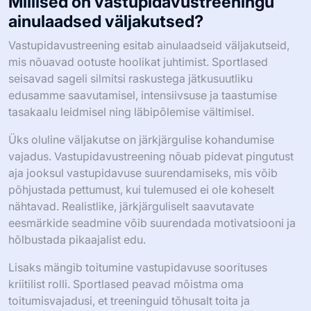
riski ja edendades lihaste tasakaalu. See võimaldab
sportlastel kaasata erinevaid lihasgruppe, mis võib viia
üldise soorituse paranemiseni. Lisaks võib ristsportimine
ära hoida läbipõlemist, lisades treeningrutiinidele
mitmekesisust. Uuringud näitavad, et mitmekesiste
tegevuste kaasamine võib viia jätkusuutlikumate
treeningutulemusteni.
Millised on vastupidavustreeningu
ainulaadsed väljakutsed?
Vastupidavustreening esitab ainulaadseid väljakutseid,
mis nõuavad ootuste hoolikat juhtimist. Sportlased
seisavad sageli silmitsi raskustega jätkusuutliku
edusamme saavutamisel, intensiivsuse ja taastumise
tasakaalu leidmisel ning läbipõlemise vältimisel.
Üks oluline väljakutse on järkjärgulise kohandumise
vajadus. Vastupidavustreening nõuab pidevat pingutust
aja jooksul vastupidavuse suurendamiseks, mis võib