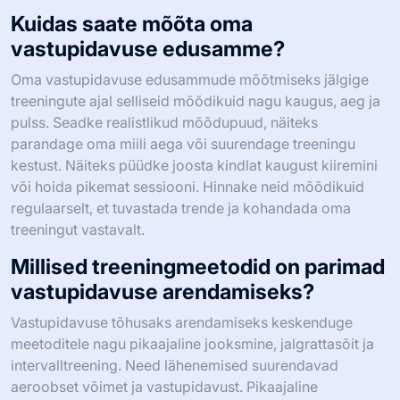
hõlmavad 5K jooksu lõpetamist, 50 miili jalgrattasõitu ja
üldise vastupidavuse parandamist. Realistlike
sihtmärkide seadmine suurendab motivatsiooni ja
jätkusuutlikkust. Näiteks võib algaja püüdlema 5K
lõpetamise poole alla 30 minuti kolme kuu jooksul.
Järkjärguline edenemine tagab ohutuse ja efektiivsuse.
Regulaarne hindamine aitab kohandada eesmärke
vastavalt sooritusele ja füüsilise vormi tasemele.
Kuidas saate mõõta oma
vastupidavuse edusamme?
Oma vastupidavuse edusammude mõõtmiseks jälgige
treeningute ajal selliseid mõõdikuid nagu kaugus, aeg ja
pulss. Seadke realistlikud mõõdupuud, näiteks
parandage oma miili aega või suurendage treeningu
kestust. Näiteks püüdke joosta kindlat kaugust kiiremini
või hoida pikemat sessiooni. Hinnake neid mõõdikuid
regulaarselt, et tuvastada trende ja kohandada oma