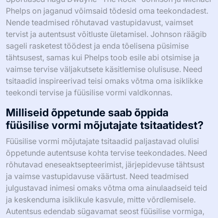
Phelps on jaganud võimsaid tõdesid oma teekondadest.
Nende teadmised rõhutavad vastupidavust, vaimset
tervist ja autentsust võitluste ületamisel. Johnson räägib
sageli rasketest töödest ja enda tõelisena püsimise
tähtsusest, samas kui Phelps toob esile abi otsimise ja
vaimse tervise väljakutsete käsitlemise olulisuse. Need
tsitaadid inspireerivad teisi omaks võtma oma isiklikke
teekondi tervise ja füüsilise vormi valdkonnas.
Milliseid õppetunde saab õppida
füüsilise vormi mõjutajate tsitaatidest?
Füüsilise vormi mõjutajate tsitaadid paljastavad olulisi
õppetunde autentsuse kohta tervise teekondades. Need
rõhutavad eneseaktsepteerimist, järjepidevuse tähtsust
ja vaimse vastupidavuse väärtust. Need teadmised
julgustavad inimesi omaks võtma oma ainulaadseid teid
ja keskenduma isiklikule kasvule, mitte võrdlemisele.
Autentsus edendab sügavamat seost füüsilise vormiga,