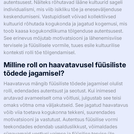
autentsusest. Näiteks rõhutavad lääne kultuurid sageli
individualismi, mis viib isikliku tõe ja eneseväljenduse
keskendumiseni. Vastupidiselt võivad kollektiivsed
kultuurid rõhutada kogukonda ja jagatud kogemusi, mis
toob kaasa kogukondlikuma tõlgenduse autentsusest.
See erinevus mõjutab motivatsiooni ja lähenemisviise
tervisele ja füüsilisele vormile, tuues esile kultuurilise
konteksti rolli tõe tõlgendamisel.
Milline roll on haavatavusel füüsiliste
tõdede jagamisel?
Haavatavus mängib füüsiliste tõdede jagamisel olulist
rolli, edendades autentsust ja seotust. Kui inimesed
arutavad avameelselt oma võitlusi, julgustab see teisi
omaks võtma oma väljakutseid. See jagatud haavatavus
võib viia toetava kogukonna tekkeni, suurendades
motivatsiooni ja vastutust. Autentsus füüsilise vormi
teekondades edendab usalduslikkust, võimaldades
sügavamaid vestlusi vaimse ja füüsilise tervise üle.