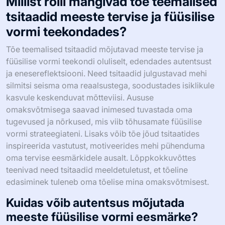
Millist rolli mängivad tõe teemalised
tsitaadid meeste tervise ja füüsilise
vormi teekondades?
Tõe teemalised tsitaadid mõjutavad meeste tervise ja
füüsilise vormi teekondi oluliselt, edendades autentsust
ja enesereflektsiooni. Need tsitaadid julgustavad mehi
silmitsi seisma oma reaalsustega, soodustades isiklikule
kasvule keskenduvat mõtteviisi. Aususe
omaksvõtmisega saavad inimesed tuvastada oma
tugevused ja nõrkused, mis viib tõhusamate füüsilise
vormi strateegiateni. Lisaks võib tõe jõud tsitaatides
inspireerida vastutust, motiveerides mehi pühenduma
oma tervise eesmärkidele ausalt. Lõppkokkuvõttes
teenivad need tsitaadid meeldetuletust, et tõeline
edasiminek tuleneb oma tõelise mina omaksvõtmisest.
Kuidas võib autentsus mõjutada
meeste füüsilise vormi eesmärke?