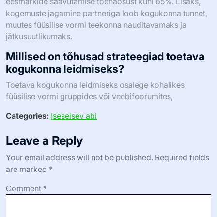
ainulaadse teekonna omaks võtmiseks, kuna autentsus
tuleneb enda mõistmisest ja aktsepteerimisest.
Tunnustage, et autentsus on pidev protsess, mitte
sihtkoht.
Kuidas saavad vastutuse partnerid
täiustada teekonda tõe poole
füüsilises vormis?
Vastutuse partnerid täiustavad oluliselt teekonda tõe
poole füüsilises vormis, pakkudes toetust ja
motivatsiooni. Nad julgustavad ausust enesehindamises,
edendades läbipaistvuse kultuuri eesmärkide ja
edusammude osas. See suhe võib viia parema järgimise
saavutamiseni füüsilise vormi rutiinides, kuna partnerid
peavad üksteist vastutavana oma lubaduste eest.
Uuringud näitavad, et vastutus võib suurendada füüsiliste
eesmärkide saavutamise tõenäosust kuni 65%. Lisaks,
kogemuste jagamine partneriga loob kogukonna tunnet,
muutes füüsilise vormi teekonna nauditavamaks ja