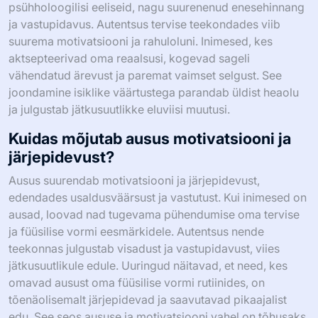
psühholoogilisi eeliseid, nagu suurenenud enesehinnang
ja vastupidavus. Autentsus tervise teekondades viib
suurema motivatsiooni ja rahuloluni. Inimesed, kes
aktsepteerivad oma reaalsusi, kogevad sageli
vähendatud ärevust ja paremat vaimset selgust. See
joondamine isiklike väärtustega parandab üldist heaolu
ja julgustab jätkusuutlikke eluviisi muutusi.
Kuidas mõjutab ausus motivatsiooni ja
järjepidevust?
Ausus suurendab motivatsiooni ja järjepidevust,
edendades usaldusväärsust ja vastutust. Kui inimesed on
ausad, loovad nad tugevama pühendumise oma tervise
ja füüsilise vormi eesmärkidele. Autentsus nende
teekonnas julgustab visadust ja vastupidavust, viies
jätkusuutlikule edule. Uuringud näitavad, et need, kes
omavad ausust oma füüsilise vormi rutiinides, on
tõenäolisemalt järjepidevad ja saavutavad pikaajalist
edu. See seos aususe ja motivatsiooni vahel on tõhusaks