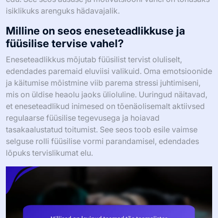
isiklikuks arenguks hädavajalik.
Milline on seos eneseteadlikkuse ja
füüsilise tervise vahel?
Eneseteadlikkus mõjutab füüsilist tervist oluliselt,
edendades paremaid eluviisi valikuid. Oma emotsioonide
ja käitumise mõistmine viib parema stressi juhtimiseni,
mis on üldise heaolu jaoks ülioluline. Uuringud näitavad,
et eneseteadlikud inimesed on tõenäolisemalt aktiivsed
regulaarse füüsilise tegevusega ja hoiavad
tasakaalustatud toitumist. See seos toob esile vaimse
selguse rolli füüsilise vormi parandamisel, edendades
lõpuks tervislikumat elu.