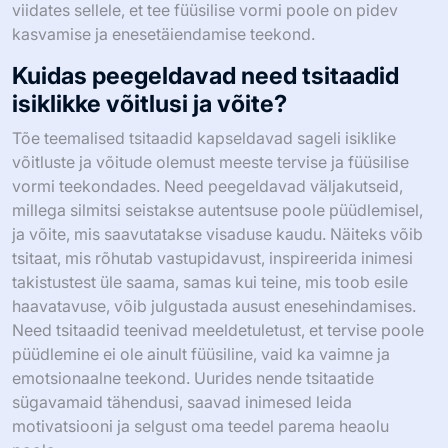
viidates sellele, et tee füüsilise vormi poole on pidev
kasvamise ja enesetäiendamise teekond.
Kuidas peegeldavad need tsitaadid
isiklikke võitlusi ja võite?
Tõe teemalised tsitaadid kapseldavad sageli isiklike
võitluste ja võitude olemust meeste tervise ja füüsilise
vormi teekondades. Need peegeldavad väljakutseid,
millega silmitsi seistakse autentsuse poole püüdlemisel,
ja võite, mis saavutatakse visaduse kaudu. Näiteks võib
tsitaat, mis rõhutab vastupidavust, inspireerida inimesi
takistustest üle saama, samas kui teine, mis toob esile
haavatavuse, võib julgustada ausust enesehindamises.
Need tsitaadid teenivad meeldetuletust, et tervise poole
püüdlemine ei ole ainult füüsiline, vaid ka vaimne ja
emotsionaalne teekond. Uurides nende tsitaatide
sügavamaid tähendusi, saavad inimesed leida
motivatsiooni ja selgust oma teedel parema heaolu