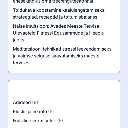
Heaolu Jaoks
Naiste intuitsiooni mõistmine võib oluliselt parandada
meeste tervise ja vormisoleku…
Read More
Viimased postitused
Teine termin elu muutmiseks: Transformatiivsed
strateegiad meeste tervise ja füüsilise vormi
eduks
Usalda end: Ava tugevus, vastupidavus ja
enesekindlus oma treeninguteekonnal
Toidukava koostamine kaalulangetamiseks: