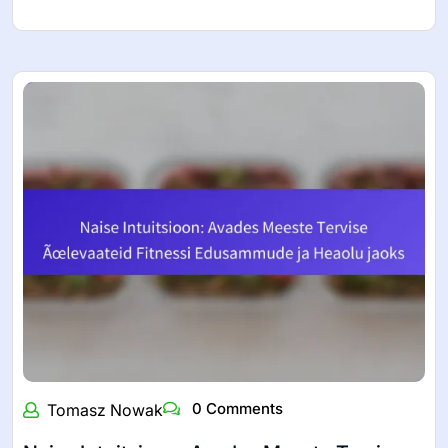
0 Comments
Tomasz Nowak
Usalda End: Ava Tugevus, Vastupidavus Ja
Enesekindlus Oma Treeninguteekonnal
Usaldamine enda vastu on hädavajalik, et avada jõud,
vastupidavus ja…
Read More