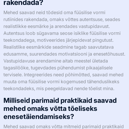
intensiivsuse asemel võib viia paremate tulemusteni,
kinnitades arusaama, et autentsus oma tervise
lähenemises on edu saavutamiseks hädavajalik.
Kuidas saavad mehed neid tõdesid
oma füüsilise vormi rutiinides
rakendada?
Mehed saavad neid tõdesid oma füüsilise vormi