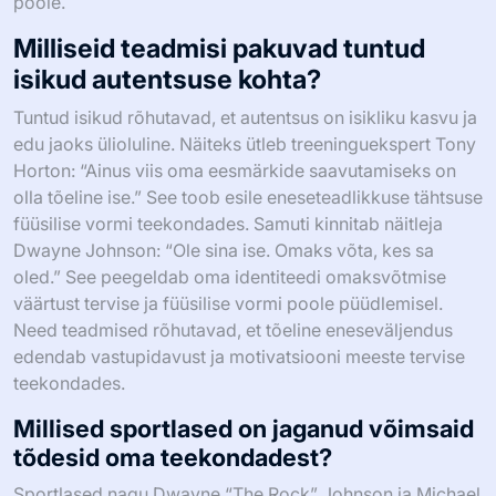
poole.
Milliseid teadmisi pakuvad tuntud
isikud autentsuse kohta?
Tuntud isikud rõhutavad, et autentsus on isikliku kasvu ja
edu jaoks ülioluline. Näiteks ütleb treeninguekspert Tony
Horton: “Ainus viis oma eesmärkide saavutamiseks on
olla tõeline ise.” See toob esile eneseteadlikkuse tähtsuse
füüsilise vormi teekondades. Samuti kinnitab näitleja
Dwayne Johnson: “Ole sina ise. Omaks võta, kes sa
oled.” See peegeldab oma identiteedi omaksvõtmise
väärtust tervise ja füüsilise vormi poole püüdlemisel.
Need teadmised rõhutavad, et tõeline eneseväljendus
edendab vastupidavust ja motivatsiooni meeste tervise
teekondades.
Millised sportlased on jaganud võimsaid
tõdesid oma teekondadest?
Sportlased nagu Dwayne “The Rock” Johnson ja Michael