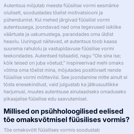
Autentsus mõjutab meeste füüsilise vormi eesmärke
oluliselt, soodustades tõelist motivatsiooni ja
pühendumist. Kui mehed järgivad füüsilist vormi
autentsusega, joondavad nad oma tegevused isiklike
väärtuste ja uskumustega, parandades oma üldist
heaolu. Uuringud näitavad, et autentsus toob kaasa
suurema rahulolu ja vastupidavuse füüsilise vormi
teekondades. Autentsed tsitaadid, nagu “Ole sina ise;
kõik teised on juba võetud,” inspireerivad mehi omaks
võtma oma tõelist mina, mõjutades positiivselt nende
füüsilise vormi mõtteviisi. See joondamine mitte ainult ei
tõsta enesekindlust, vaid julgustab ka jätkusuutlikke
harjumusi, muutes autentsuse ainulaadseks omaduseks
pikaajalise füüsilise edu saavutamisel.
Millised on psühholoogilised eelised
tõe omaksvõtmisel füüsilises vormis?
Tõe omaksvõtt füüsilises vormis soodustab