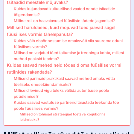
tsitaadid meestele mõjuvaks?
Kuidas kujundavad kultuurilised vaated nende tsitaatide
tõlgendamist?
Milline roll on haavatavusel füüsiliste tõdede jagamisel?
Millised haruldased, kuid mõjuvad tõed jäävad sageli
füüsilises vormis tähelepanuta?
Kuidas võib ebaõnnestumise omaksvõtt viia suurema eduni
füüsilises vormis?
Millised on varjatud tõed toitumise ja treeningu kohta, millest
mehed peaksid teadma?
Kuidas saavad mehed neid tõdesid oma füüsilise vormi
rutiinides rakendada?
Milliseid parimaid praktikaid saavad mehed omaks võtta
tõeliseks enesetäiendamiseks?
Milliseid levinud vigu tuleks vältida autentsuse poole
püüdlemisel?
Kuidas saavad vastutuse partnerid täiustada teekonda tõe
poole füüsilises vormis?
Millised on tõhusad strateegiad toetava kogukonna
leidmiseks?