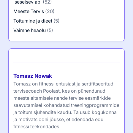
strateegiad, retseptid ja toitumisbalanss
Naise Intuitsioon: Avades Meeste Tervise
Ülevaateid Fitnessi Edusammude ja Heaolu
jaoks
Meditatsiooni tehnikad stressi leevendamiseks
ja vaimse selguse saavutamiseks meeste
tervises
Kategooriad
Äriideed
(8)
Elustiil ja heaolu
(5)
Füüsiline vormisolek
(5)
Iseseisev abi
(52)
Meeste Tervis
(20)