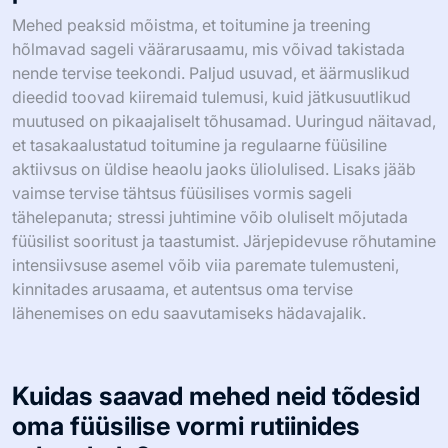
autentsust, julgustades mehi ausalt silmitsi seisma
ebaõnnestumistega. See autentsus loob tugevama
vaimse raamistiku, mis on hädavajalik pikaajalise eduka
füüsilise vormi teekonna jaoks.
Millised on varjatud tõed toitumise ja
treeningu kohta, millest mehed
peaksid teadma?
Mehed peaksid mõistma, et toitumine ja treening
hõlmavad sageli väärarusaamu, mis võivad takistada
nende tervise teekondi. Paljud usuvad, et äärmuslikud
dieedid toovad kiiremaid tulemusi, kuid jätkusuutlikud
muutused on pikaajaliselt tõhusamad. Uuringud näitavad,
et tasakaalustatud toitumine ja regulaarne füüsiline
aktiivsus on üldise heaolu jaoks üliolulised. Lisaks jääb
vaimse tervise tähtsus füüsilises vormis sageli
tähelepanuta; stressi juhtimine võib oluliselt mõjutada
füüsilist sooritust ja taastumist. Järjepidevuse rõhutamine