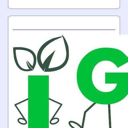
Toitumine ja dieet
(5)
Vaimne heaolu
(5)
Autor
Tomasz Nowak
Tomasz on fitnessi entusiast ja sertifitseeritud
tervisecoach Poolast, kes on pühendunud
meeste aitamisele nende tervise eesmärkide
saavutamisel kohandatud treeningprogrammide
ja toitumisjuhendite kaudu. Ta usub kogukonna
ja motivatsiooni jõusse, et edendada edu
fitnessi teekondades.