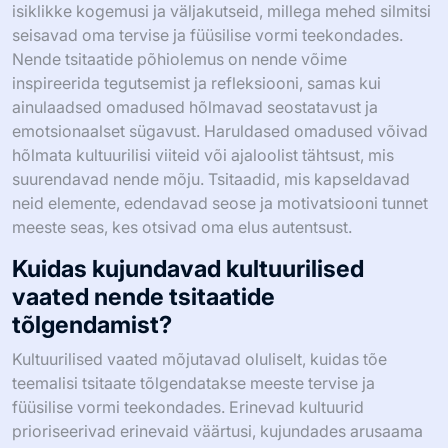
isiklikke kogemusi ja väljakutseid, millega mehed silmitsi
seisavad oma tervise ja füüsilise vormi teekondades.
Nende tsitaatide põhiolemus on nende võime
inspireerida tegutsemist ja refleksiooni, samas kui
ainulaadsed omadused hõlmavad seostatavust ja
emotsionaalset sügavust. Haruldased omadused võivad
hõlmata kultuurilisi viiteid või ajaloolist tähtsust, mis
suurendavad nende mõju. Tsitaadid, mis kapseldavad
neid elemente, edendavad seose ja motivatsiooni tunnet
meeste seas, kes otsivad oma elus autentsust.
Kuidas kujundavad kultuurilised
vaated nende tsitaatide
tõlgendamist?
Kultuurilised vaated mõjutavad oluliselt, kuidas tõe
teemalisi tsitaate tõlgendatakse meeste tervise ja
füüsilise vormi teekondades. Erinevad kultuurid
prioriseerivad erinevaid väärtusi, kujundades arusaama