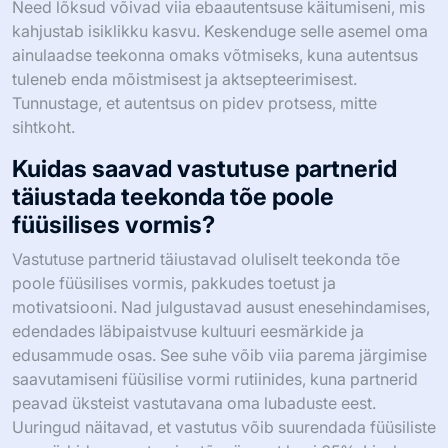
haavatavust, jagades oma võitlusi ja otsides toetust.
Seadke realistlikud eesmärgid, et mõõta edusamme
tõhusalt. Prioriseerige vaimset tervist teadlikkuse ja
enesereflektsiooni kaudu. Tehke füüsilist vormi, et
parandada üldist heaolu. Arendage kasvu mõtteviisi,
nähes väljakutseid õppimisvõimalustena. Ümbritsege
end positiivsete mõjude ja toetusega, et edendada
vastutust ja julgustust. Regulaarne isiklike väärtuste
hindamine ja tegevuste joondamine nendega toob
sügavama rahulolu.
Milliseid levinud vigu tuleks vältida
autentsuse poole püüdlemisel?
Autentsuse tõhusaks püüdlemiseks vältige levinud vigu,
nagu teiste heakskiidu otsimine, enesereflektsiooni
tähelepanuta jätmine ja ühiskondlike ootuste järgimine.
Need lõksud võivad viia ebaautentsuse käitumiseni, mis
kahjustab isiklikku kasvu. Keskenduge selle asemel oma