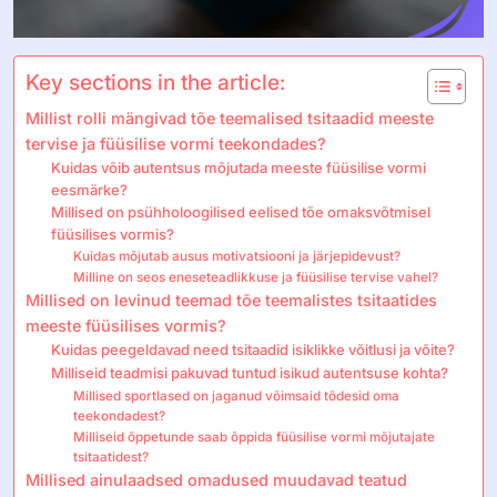
Key sections in the article:
Millist rolli mängivad tõe teemalised tsitaadid meeste
tervise ja füüsilise vormi teekondades?
Kuidas võib autentsus mõjutada meeste füüsilise vormi
eesmärke?
Millised on psühholoogilised eelised tõe omaksvõtmisel
füüsilises vormis?
Kuidas mõjutab ausus motivatsiooni ja järjepidevust?
Milline on seos eneseteadlikkuse ja füüsilise tervise vahel?
Millised on levinud teemad tõe teemalistes tsitaatides
meeste füüsilises vormis?
Kuidas peegeldavad need tsitaadid isiklikke võitlusi ja võite?
Milliseid teadmisi pakuvad tuntud isikud autentsuse kohta?
Millised sportlased on jaganud võimsaid tõdesid oma
teekondadest?
Milliseid õppetunde saab õppida füüsilise vormi mõjutajate
tsitaatidest?
Millised ainulaadsed omadused muudavad teatud