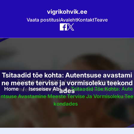
vigrikohvik.ee
Vaata postitusi
Avaleht
Kontakt
Teave
Skip
to
content
Tsitaadid tõe kohta: Autentsuse avastami
ne meeste tervise ja vormisoleku teekond
Home
/
Iseseisev Abi
/
Tsitaadid Tõe Kohta: Aute
ades
Ntsuse Avastamine Meeste Tervise Ja Vormisoleku Tee
Kondades