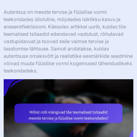
Autentsus on meeste tervise ja füüsilise vormi
teekondades ülioluline, mõjutades isiklikku kasvu ja
enesereflektsiooni. Käesolev artikkel uurib, kuidas tõe
teemalised tsitaadid edendavad vastutust, rõhutavad
vastupidavust ja toovad esile vaimse tervise ja
taastumise tähtsuse. Samuti arutatakse, kuidas
autentsuse omaksvõtt ja realistlike eesmärkide seadmine
võivad muuta füüsilise vormi kogemused tähenduslikeks
teekondadeks.