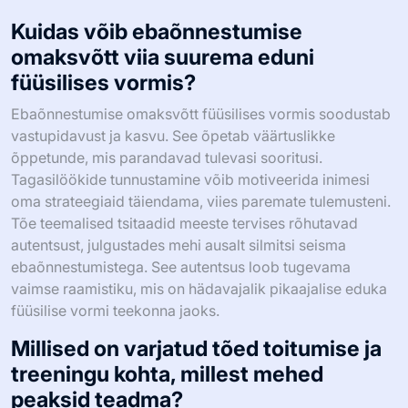
tähelepanuta, sealhulgas vaimse tervise tähtsus ja
taastumise roll. Autentsus füüsilise vormi teekondades
rõhutab, et edasiminek ei ole lineaarne; tagasilöögid on
osa kasvust. Lisaks võib toitumise rolli mõistmine
kaloritest kaugemale muuta sooritust ja tervise tulemusi.
Need teadmised võivad ümber kujundada mehe
lähenemist füüsilisele vormile, edendades terviklikumat
vaadet heaolule.
Kuidas võib ebaõnnestumise
omaksvõtt viia suurema eduni
füüsilises vormis?
Ebaõnnestumise omaksvõtt füüsilises vormis soodustab
vastupidavust ja kasvu. See õpetab väärtuslikke
õppetunde, mis parandavad tulevasi sooritusi.
Tagasilöökide tunnustamine võib motiveerida inimesi
oma strateegiaid täiendama, viies paremate tulemusteni.
Tõe teemalised tsitaadid meeste tervises rõhutavad