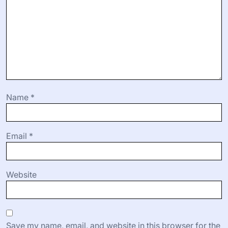
jätkusuutlikumaks.
Millised on tõhusad strateegiad toetava
kogukonna leidmiseks?
Toetava kogukonna leidmiseks osalege kohalikes
füüsilise vormi gruppides või veebifoorumites,
Categories:
Iseseisev abi
Leave a Reply
Your email address will not be published.
Required fields
are marked
*
Comment
*