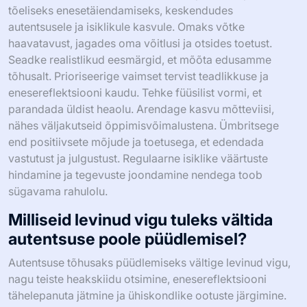
rutiinides rakendada, omaks võttes autentsuse, seades
realistlikke eesmärke ja arendades vastupidavust.
Autentsus loob sügavama seose isiklike füüsilise vormi
teekondadega, motiveerides järjepidevat pingutust.
Realistlike eesmärkide seadmine tagab saavutatava
edusamme, suurendades motivatsiooni ja enesetõhusust.
Vastupidavuse arendamine aitab meestel ületada
tagasilööke, tugevdades pühendumist pikaajalisele
tervisele. Integreerides need põhimõtted, saavad mehed
muuta oma füüsilise vormi kogemused tähenduslikeks
teekondadeks, mis peegeldavad nende tõelist mina.
Milliseid parimaid praktikaid saavad
mehed omaks võtta tõeliseks
enesetäiendamiseks?
Mehed saavad omaks võtta mitmeid parimaid praktikaid
tõeliseks enesetäiendamiseks, keskendudes
autentsusele ja isiklikule kasvule. Omaks võtke