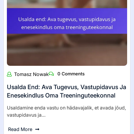
0 Comments
Tomasz Nowak
Teine Termin Elu Muutmiseks:
Transformatiivsed Strateegiad Meeste
Tervise Ja Füüsilise Vormi Eduks
Püsiva edu saavutamine meeste tervises ja
vormisolekus nõuab tõhusaid transformatiivseid…
Read More