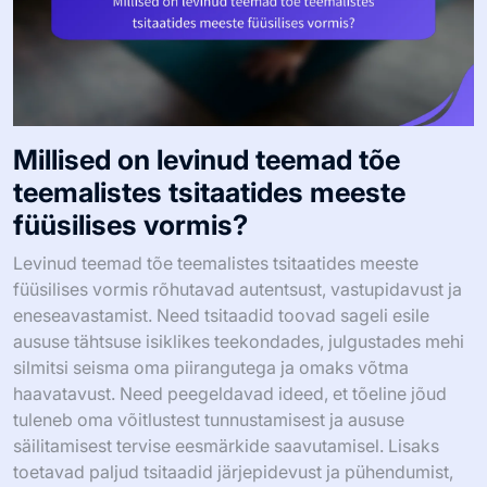
Millised on levinud teemad tõe
teemalistes tsitaatides meeste
füüsilises vormis?
Levinud teemad tõe teemalistes tsitaatides meeste
füüsilises vormis rõhutavad autentsust, vastupidavust ja
eneseavastamist. Need tsitaadid toovad sageli esile
aususe tähtsuse isiklikes teekondades, julgustades mehi
silmitsi seisma oma piirangutega ja omaks võtma
haavatavust. Need peegeldavad ideed, et tõeline jõud
tuleneb oma võitlustest tunnustamisest ja aususe
säilitamisest tervise eesmärkide saavutamisel. Lisaks
toetavad paljud tsitaadid järjepidevust ja pühendumist,