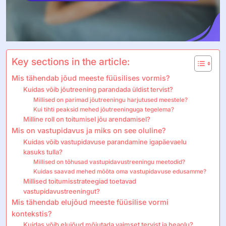
Key sections in the article:
Mis tähendab jõud meeste füüsilises vormis?
Kuidas võib jõutreening parandada üldist tervist?
Millised on parimad jõutreeningu harjutused meestele?
Kui tihti peaksid mehed jõutreeninguga tegelema?
Milline roll on toitumisel jõu arendamisel?
Mis on vastupidavus ja miks on see oluline?
Kuidas võib vastupidavuse parandamine igapäevaelu
kasuks tulla?
Millised on tõhusad vastupidavustreeningu meetodid?
Kuidas saavad mehed mõõta oma vastupidavuse edusamme?
Millised toitumisstrateegiad toetavad
vastupidavustreeningut?
Mis tähendab elujõud meeste füüsilise vormi
kontekstis?
Kuidas võib elujõud mõjutada vaimset tervist ja heaolu?