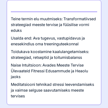
Viimased postitused
Teine termin elu muutmiseks: Transformatiivsed
strateegiad meeste tervise ja füüsilise vormi
eduks
Usalda end: Ava tugevus, vastupidavus ja
enesekindlus oma treeninguteekonnal
Toidukava koostamine kaalulangetamiseks:
strateegiad, retseptid ja toitumisbalanss
Naise Intuitsioon: Avades Meeste Tervise
Ülevaateid Fitnessi Edusammude ja Heaolu
jaoks
Meditatsiooni tehnikad stressi leevendamiseks
ja vaimse selguse saavutamiseks meeste
tervises