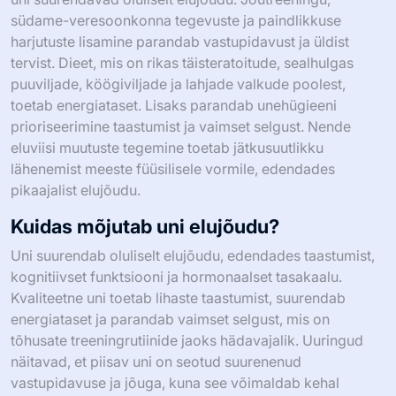
südame-veresoonkonna tegevuste ja paindlikkuse
harjutuste lisamine parandab vastupidavust ja üldist
tervist. Dieet, mis on rikas täisteratoitude, sealhulgas
puuviljade, köögiviljade ja lahjade valkude poolest,
toetab energiataset. Lisaks parandab unehügieeni
prioriseerimine taastumist ja vaimset selgust. Nende
eluviisi muutuste tegemine toetab jätkusuutlikku
lähenemist meeste füüsilisele vormile, edendades
pikaajalist elujõudu.
Kuidas mõjutab uni elujõudu?
Uni suurendab oluliselt elujõudu, edendades taastumist,
kognitiivset funktsiooni ja hormonaalset tasakaalu.
Kvaliteetne uni toetab lihaste taastumist, suurendab
energiataset ja parandab vaimset selgust, mis on
tõhusate treeningrutiinide jaoks hädavajalik. Uuringud
näitavad, et piisav uni on seotud suurenenud
vastupidavuse ja jõuga, kuna see võimaldab kehal