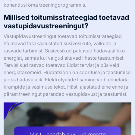
kohandusi oma treeningprogrammis.
Millised toitumisstrateegiad toetavad
vastupidavustreeningut?
Vastupidavustreeningut toetavad toitumisstrateegiad
hõlmavad tasakaalustatud süsivesikute, valkude ja
rasvade tarbimist. Süsivesikud pakuvad hädavajalikku
energiat, samas kui valgud aitavad lihaste taastumisel.
Tervislikud rasvad toetavad üldist tervist ja püsivaid
energiatasemeid. Hüdratsioon on soorituse ja taastumise
jaoks hädavajalik. Elektrolyütide lisamine võib ennetada
krampide ja väsimuse teket. Hästi ajastatud eine enne ja
pärast treeningut parandab vastupidavust ja taastumist.