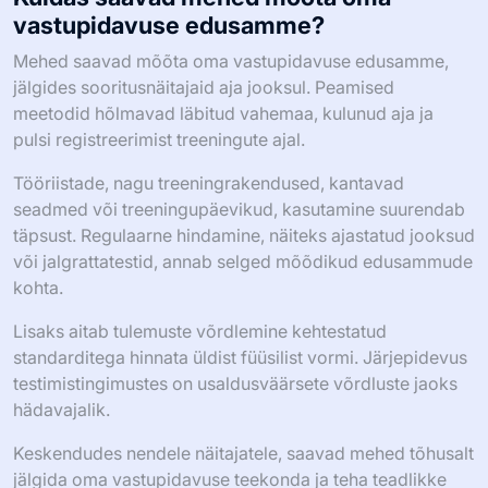
vastupidavuse edusamme?
Mehed saavad mõõta oma vastupidavuse edusamme,
jälgides sooritusnäitajaid aja jooksul. Peamised
meetodid hõlmavad läbitud vahemaa, kulunud aja ja
pulsi registreerimist treeningute ajal.
Tööriistade, nagu treeningrakendused, kantavad
seadmed või treeningupäevikud, kasutamine suurendab
täpsust. Regulaarne hindamine, näiteks ajastatud jooksud
või jalgrattatestid, annab selged mõõdikud edusammude
kohta.
Lisaks aitab tulemuste võrdlemine kehtestatud
standarditega hinnata üldist füüsilist vormi. Järjepidevus
testimistingimustes on usaldusväärsete võrdluste jaoks
hädavajalik.
Keskendudes nendele näitajatele, saavad mehed tõhusalt
jälgida oma vastupidavuse teekonda ja teha teadlikke