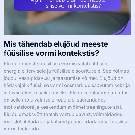
Mis tähendab elujõud meeste
füüsilise vormi kontekstis?
Elujõud meeste füüsilises vormis viitab üldisele
energiale, tervisele ja füüsilisele sooritusele. See hõlmab
jõudu, vastupidavust ja taastumise võimet. Elujõud on
hädavajalik füüsilise vormi eesmärkide saavutamiseks ja
aktiivse eluviisi säilitamiseks. Elujõu ainulaadne omadus
on selle mõju vaimsele heaolule, suurendades
motivatsiooni ja keskendumisvõimet treeningute ajal.
Elujõu omaksvõtt toetab vastupidavust, võimaldades
meestel ületada väljakutseid ja parandada oma füüsilise
vormi teekonda.