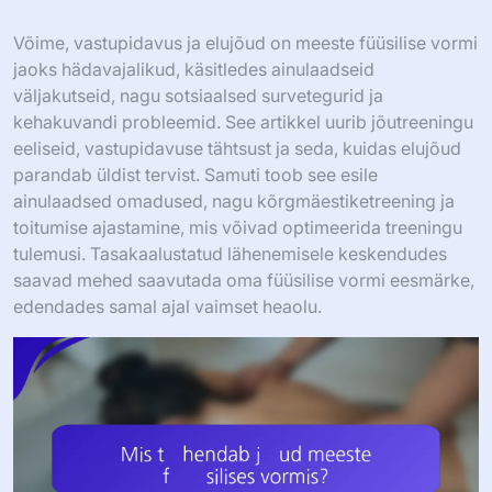
Võime, vastupidavus ja elujõud on meeste füüsilise vormi
jaoks hädavajalikud, käsitledes ainulaadseid
väljakutseid, nagu sotsiaalsed survetegurid ja
kehakuvandi probleemid. See artikkel uurib jõutreeningu
eeliseid, vastupidavuse tähtsust ja seda, kuidas elujõud
parandab üldist tervist. Samuti toob see esile
ainulaadsed omadused, nagu kõrgmäestiketreening ja
toitumise ajastamine, mis võivad optimeerida treeningu
tulemusi. Tasakaalustatud lähenemisele keskendudes
saavad mehed saavutada oma füüsilise vormi eesmärke,
edendades samal ajal vaimset heaolu.