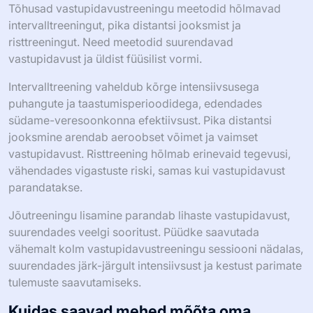
Tõhusad vastupidavustreeningu meetodid hõlmavad
intervalltreeningut, pika distantsi jooksmist ja
risttreeningut. Need meetodid suurendavad
vastupidavust ja üldist füüsilist vormi.
Intervalltreening vaheldub kõrge intensiivsusega
puhangute ja taastumisperioodidega, edendades
südame-veresoonkonna efektiivsust. Pika distantsi
jooksmine arendab aeroobset võimet ja vaimset
vastupidavust. Risttreening hõlmab erinevaid tegevusi,
vähendades vigastuste riski, samas kui vastupidavust
parandatakse.
Jõutreeningu lisamine parandab lihaste vastupidavust,
suurendades veelgi sooritust. Püüdke saavutada
vähemalt kolm vastupidavustreeningu sessiooni nädalas,
suurendades järk-järgult intensiivsust ja kestust parimate
tulemuste saavutamiseks.
Kuidas saavad mehed mõõta oma