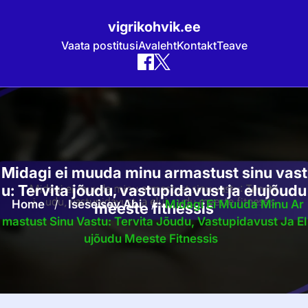
vigrikohvik.ee
Vaata postitusi
Avaleht
Kontakt
Teave
Skip
to
content
Midagi ei muuda minu armastust sinu vast
u: Tervita jõudu, vastupidavust ja elujõudu
Home
/
Iseseisev Abi
/
Midagi Ei Muuda Minu Ar
meeste fitnessis
Mastust Sinu Vastu: Tervita Jõudu, Vastupidavust Ja El
Ujõudu Meeste Fitnessis