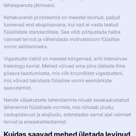
tähelepanuta jätmiseni.
Kehakuvandi probleemid on meestel levinud, paljud
tunnevad end ebapiisavana, kui nad ei vasta teatud
füüsilistele standarditele. See võib põhjustada halba
vaimset tervist ja vähendada motivatsiooni füüsilise
vormi säilitamiseks.
Vigastuste riskid on meestel kõrgemad, eriti intensiivse
treeningu korral. Mehed võivad oma piire ületada ilma
piisava taastumiseta, mis viib krooniliste vigastusteni,
mis võivad takistada füüsilise vormi eesmärkide
saavutamist.
Nende väljakutsete lahendamine nõuab tasakaalustatud
lähenemist füüsilisele vormile, mis rõhutab jõudu,
vastupidavust ja elujõudu, edendades samal ajal vaimset
tervist ja enesekehtestamist.
Kuidas saavad mehed ületada levinud