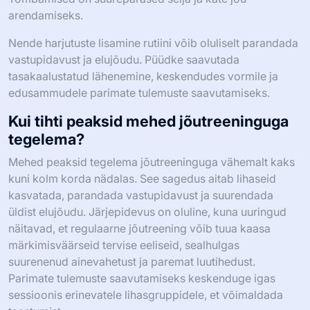
arendamiseks.
Nende harjutuste lisamine rutiini võib oluliselt parandada
vastupidavust ja elujõudu. Püüdke saavutada
tasakaalustatud lähenemine, keskendudes vormile ja
edusammudele parimate tulemuste saavutamiseks.
Kui tihti peaksid mehed jõutreeninguga
tegelema?
Mehed peaksid tegelema jõutreeninguga vähemalt kaks
kuni kolm korda nädalas. See sagedus aitab lihaseid
kasvatada, parandada vastupidavust ja suurendada
üldist elujõudu. Järjepidevus on oluline, kuna uuringud
näitavad, et regulaarne jõutreening võib tuua kaasa
märkimisväärseid tervise eeliseid, sealhulgas
suurenenud ainevahetust ja paremat luutihedust.
Parimate tulemuste saavutamiseks keskenduge igas
sessioonis erinevatele lihasgruppidele, et võimaldada