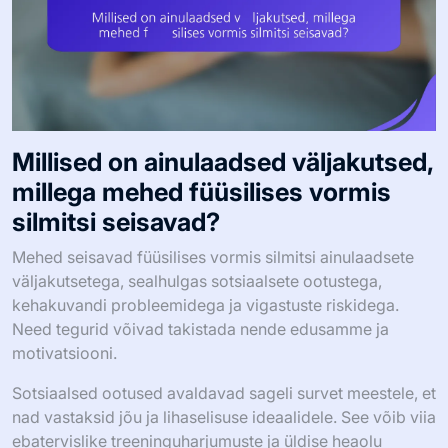
Millised on ainulaadsed väljakutsed,
millega mehed füüsilises vormis
silmitsi seisavad?
Mehed seisavad füüsilises vormis silmitsi ainulaadsete
väljakutsetega, sealhulgas sotsiaalsete ootustega,
kehakuvandi probleemidega ja vigastuste riskidega.
Need tegurid võivad takistada nende edusamme ja
motivatsiooni.
Sotsiaalsed ootused avaldavad sageli survet meestele, et
nad vastaksid jõu ja lihaselisuse ideaalidele. See võib viia
ebatervislike treeninguharjumuste ja üldise heaolu