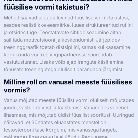
füüsilise vormi takistusi?
Mehed saavad ületada levinud füüsilise vormi takistusi,
seades realistlikke eesmärke, luues struktureeritud rutiini
ja otsides tuge. Teostatavate sihtide seadmine aitab
säilitada motivatsiooni ja keskendumist. Järjepidev
treeninggraafik toetab distsipliini, samas kui kaasamine
kogukonda või treeningupartnerisse suurendab
vastutustunnet. Lisaks võib ajapiirangute käsitlemine
tõhusate treeningutega oluliselt parandada järgimist.
Milline roll on vanusel meeste füüsilises
vormis?
Vanus mõjutab meeste füüsilist vormi oluliselt, mõjutades
jõudu, vastupidavust ja taastumist. Vananedes väheneb
lihasmass, mis mõjutab üldist füüsilist sooritust. Uuringud
näitavad, et 30ndates eluaastates meestel on
testosterooni tase kõrgeim, mis vanusega langeb,
mõjutades lihaskasvu ja elujõudu. Regulaarne