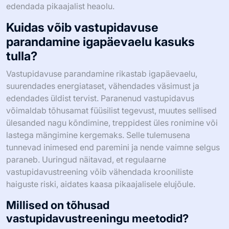
edendada pikaajalist heaolu.
Kuidas võib vastupidavuse
parandamine igapäevaelu kasuks
tulla?
Vastupidavuse parandamine rikastab igapäevaelu,
suurendades energiataset, vähendades väsimust ja
edendades üldist tervist. Paranenud vastupidavus
võimaldab tõhusamat füüsilist tegevust, muutes sellised
ülesanded nagu kõndimine, treppidest üles ronimine või
lastega mängimine kergemaks. Selle tulemusena
tunnevad inimesed end paremini ja nende vaimne selgus
paraneb. Uuringud näitavad, et regulaarne
vastupidavustreening võib vähendada krooniliste
haiguste riski, aidates kaasa pikaajalisele elujõule.
Millised on tõhusad
vastupidavustreeningu meetodid?