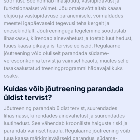
sooritust. See hõlmab lihasjõudu, vastupidavust ja
funktsionaalset võimet. Jõu omaksvõtt aitab kaasa
elujõu ja vastupidavuse paranemisele, võimaldades
meestel igapäevaseid tegevusi teha kergelt ja
enesekindlalt. Jõutreeninguga tegelemine soodustab
lihaskasvu, kiirendab ainevahetust ja toetab luutihedust,
tuues kaasa pikaajalisi tervise eeliseid. Regulaarne
jõutreening võib oluliselt parandada südame-
veresoonkonna tervist ja vaimset heaolu, muutes selle
tasakaalustatud treeningprogrammi hädavajalikuks
osaks.
Kuidas võib jõutreening parandada
üldist tervist?
Jõutreening parandab üldist tervist, suurendades
lihasmassi, kiirendades ainevahetust ja suurendades
luutihedust. See vähendab krooniliste haiguste riski ja
parandab vaimset heaolu. Regulaarne jõutreening võib
tuua kaasa märkimisväärseid parandusi südame-