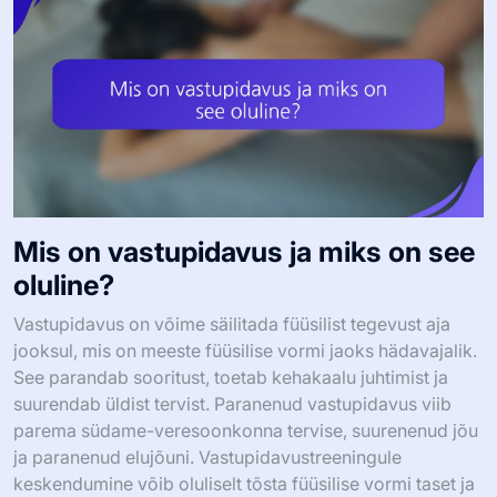
Mis on vastupidavus ja miks on see
oluline?
Vastupidavus on võime säilitada füüsilist tegevust aja
jooksul, mis on meeste füüsilise vormi jaoks hädavajalik.
See parandab sooritust, toetab kehakaalu juhtimist ja
suurendab üldist tervist. Paranenud vastupidavus viib
parema südame-veresoonkonna tervise, suurenenud jõu
ja paranenud elujõuni. Vastupidavustreeningule
keskendumine võib oluliselt tõsta füüsilise vormi taset ja