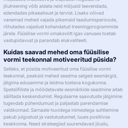
jõutreening võib aidata neid mõjusid leevendada,
edendades pikaealisust ja tervist. Lisaks võivad
vanemad mehed vajada pikemaid taastumisperioode,
rõhutades vajadust kohandatud treeningprogrammide
järele. Füüsilise vormi omaksvõtt igas vanuses toetab
vastupidavust ja parandab elukvaliteeti.
Kuidas saavad mehed oma füüsilise
vormi teekonnal motiveeritud püsida?
Selleks, et püsida motiveeritud oma füüsilise vormi
teekonnal, peaksid mehed seadma selged eesmärgid,
jälgima edusamme ja leidma toetava kogukonna.
Spetsiifiliste ja mõõdetavate eesmärkide seadmine aitab
säilitada keskendumist. Regulaarne saavutuste jälgimine
tugevdab pühendumust ja paljastab parendamise
valdkonnad. Sarnaste huvidega inimestega suhtlemine
pakub julgustust ja vastutustunnet, luues positiivse
keskkonna. Need strateegiad suurendavad jõudu,