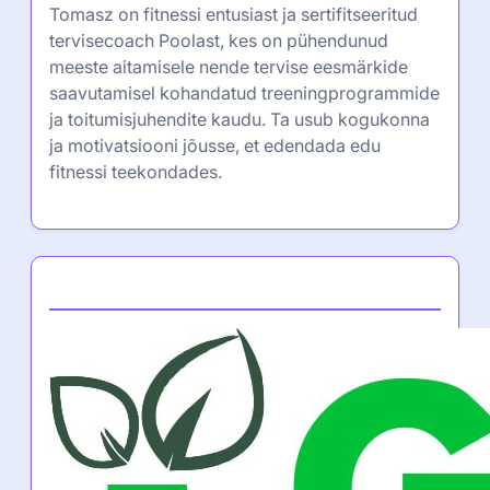
Tomasz on fitnessi entusiast ja sertifitseeritud
tervisecoach Poolast, kes on pühendunud
meeste aitamisele nende tervise eesmärkide
saavutamisel kohandatud treeningprogrammide
ja toitumisjuhendite kaudu. Ta usub kogukonna
ja motivatsiooni jõusse, et edendada edu
fitnessi teekondades.
Partner