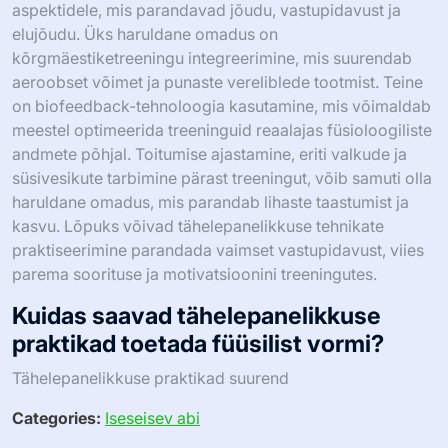
aspektidele, mis parandavad jõudu, vastupidavust ja
elujõudu. Üks haruldane omadus on
kõrgmäestiketreeningu integreerimine, mis suurendab
aeroobset võimet ja punaste vereliblede tootmist. Teine
on biofeedback-tehnoloogia kasutamine, mis võimaldab
meestel optimeerida treeninguid reaalajas füsioloogiliste
andmete põhjal. Toitumise ajastamine, eriti valkude ja
süsivesikute tarbimine pärast treeningut, võib samuti olla
haruldane omadus, mis parandab lihaste taastumist ja
kasvu. Lõpuks võivad tähelepanelikkuse tehnikate
praktiseerimine parandada vaimset vastupidavust, viies
parema soorituse ja motivatsioonini treeningutes.
Kuidas saavad tähelepanelikkuse
praktikad toetada füüsilist vormi?
Tähelepanelikkuse praktikad suurend
Categories:
Iseseisev abi