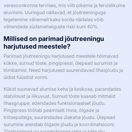
veresoonkonna tervises, mis viib pikema ja tervislikuma
eluviisini. Uuringud näitavad, et jõutreeninguga
tegelemine vähemalt kaks korda nädalas võib
vähendada südamehaiguste riski kuni 40%.
Millised on parimad jõutreeningu
harjutused meestele?
Parimad jõutreeningu harjutused meestele hõlmavad
kükke, surnud tõste, pingipressi, ülepead surumist ja
tõmbamisi. Need harjutused suurendavad lihasjõudu ja
üldist füüsilist vormi.
Kükid suunavad alumise keha ja keskosa, parandades
stabiilsust ja liikuvust. Surnud tõste kaasab mitmeid
lihasgruppe, edendades funktsionaalset jõudu.
Pingipress töötab peamiselt rinna, õlgade ja
triitsepsitega, suurendades ülakeha jõudu. Ülepead
surumine arendab õlgade jõudu ja koordinatsiooni.
Tõmbamised on suurepärased selja ja käte jõu