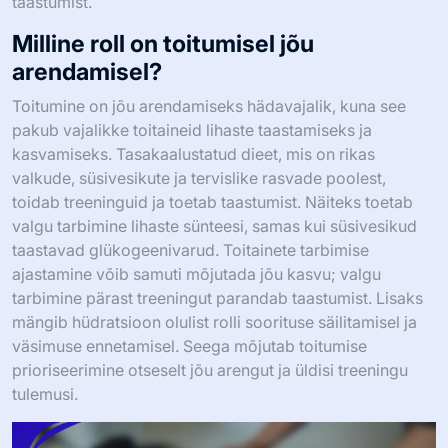
taastumist.
Milline roll on toitumisel jõu
arendamisel?
Toitumine on jõu arendamiseks hädavajalik, kuna see
pakub vajalikke toitaineid lihaste taastamiseks ja
kasvamiseks. Tasakaalustatud dieet, mis on rikas
valkude, süsivesikute ja tervislike rasvade poolest,
toidab treeninguid ja toetab taastumist. Näiteks toetab
valgu tarbimine lihaste sünteesi, samas kui süsivesikud
taastavad glükogeenivarud. Toitainete tarbimise
ajastamine võib samuti mõjutada jõu kasvu; valgu
tarbimine pärast treeningut parandab taastumist. Lisaks
mängib hüdratsioon olulist rolli soorituse säilitamisel ja
väsimuse ennetamisel. Seega mõjutab toitumise
prioriseerimine otseselt jõu arengut ja üldisi treeningu
tulemusi.