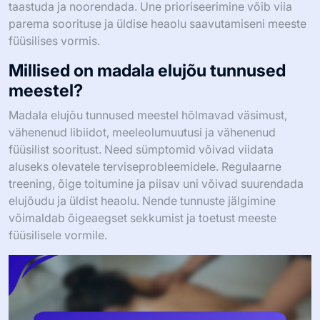
taastuda ja noorendada. Une prioriseerimine võib viia
parema soorituse ja üldise heaolu saavutamiseni meeste
füüsilises vormis.
Millised on madala elujõu tunnused
meestel?
Madala elujõu tunnused meestel hõlmavad väsimust,
vähenenud libiidot, meeleolumuutusi ja vähenenud
füüsilist sooritust. Need sümptomid võivad viidata
aluseks olevatele terviseprobleemidele. Regulaarne
treening, õige toitumine ja piisav uni võivad suurendada
elujõudu ja üldist heaolu. Nende tunnuste jälgimine
võimaldab õigeaegset sekkumist ja toetust meeste
füüsilisele vormile.