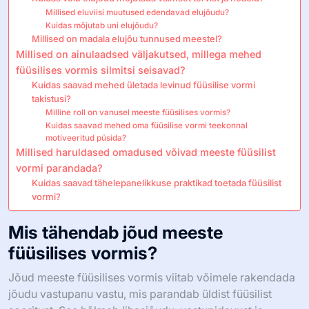
Millised eluviisi muutused edendavad elujõudu?
Kuidas mõjutab uni elujõudu?
Millised on madala elujõu tunnused meestel?
Millised on ainulaadsed väljakutsed, millega mehed
füüsilises vormis silmitsi seisavad?
Kuidas saavad mehed ületada levinud füüsilise vormi
takistusi?
Milline roll on vanusel meeste füüsilises vormis?
Kuidas saavad mehed oma füüsilise vormi teekonnal
motiveeritud püsida?
Millised haruldased omadused võivad meeste füüsilist
vormi parandada?
Kuidas saavad tähelepanelikkuse praktikad toetada füüsilist
vormi?
Mis tähendab jõud meeste
füüsilises vormis?
Jõud meeste füüsilises vormis viitab võimele rakendada
jõudu vastupanu vastu, mis parandab üldist füüsilist