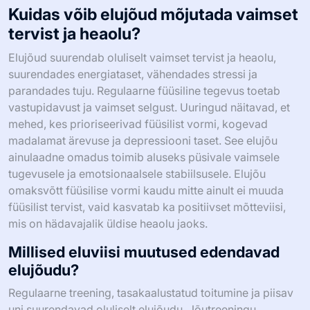
Kuidas võib elujõud mõjutada vaimset
tervist ja heaolu?
Elujõud suurendab oluliselt vaimset tervist ja heaolu,
suurendades energiataset, vähendades stressi ja
parandades tuju. Regulaarne füüsiline tegevus toetab
vastupidavust ja vaimset selgust. Uuringud näitavad, et
mehed, kes prioriseerivad füüsilist vormi, kogevad
madalamat ärevuse ja depressiooni taset. See elujõu
ainulaadne omadus toimib aluseks püsivale vaimsele
tugevusele ja emotsionaalsele stabiilsusele. Elujõu
omaksvõtt füüsilise vormi kaudu mitte ainult ei muuda
füüsilist tervist, vaid kasvatab ka positiivset mõtteviisi,
mis on hädavajalik üldise heaolu jaoks.
Millised eluviisi muutused edendavad
elujõudu?
Regulaarne treening, tasakaalustatud toitumine ja piisav
uni suurendavad oluliselt elujõudu. Jõutreeningu,