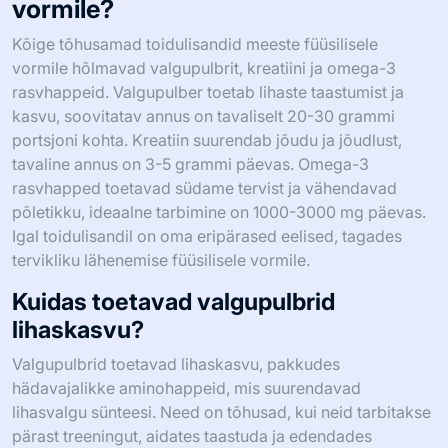
vormile?
Kõige tõhusamad toidulisandid meeste füüsilisele
vormile hõlmavad valgupulbrit, kreatiini ja omega-3
rasvhappeid. Valgupulber toetab lihaste taastumist ja
kasvu, soovitatav annus on tavaliselt 20-30 grammi
portsjoni kohta. Kreatiin suurendab jõudu ja jõudlust,
tavaline annus on 3-5 grammi päevas. Omega-3
rasvhapped toetavad südame tervist ja vähendavad
põletikku, ideaalne tarbimine on 1000-3000 mg päevas.
Igal toidulisandil on oma eripärased eelised, tagades
tervikliku lähenemise füüsilisele vormile.
Kuidas toetavad valgupulbrid
lihaskasvu?
Valgupulbrid toetavad lihaskasvu, pakkudes
hädavajalikke aminohappeid, mis suurendavad
lihasvalgu sünteesi. Need on tõhusad, kui neid tarbitakse
pärast treeningut, aidates taastuda ja edendades