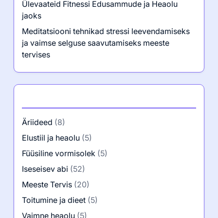
Ülevaateid Fitnessi Edusammude ja Heaolu
jaoks
Meditatsiooni tehnikad stressi leevendamiseks
ja vaimse selguse saavutamiseks meeste
tervises
Kategooriad
Äriideed
(8)
Elustiil ja heaolu
(5)
Füüsiline vormisolek
(5)
Iseseisev abi
(52)
Meeste Tervis
(20)
Toitumine ja dieet
(5)
Vaimne heaolu
(5)