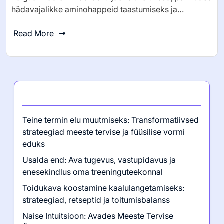
hädavajalikke aminohappeid taastumiseks ja…
Read More
Viimased postitused
Teine termin elu muutmiseks: Transformatiivsed
strateegiad meeste tervise ja füüsilise vormi
eduks
Usalda end: Ava tugevus, vastupidavus ja
enesekindlus oma treeninguteekonnal
Toidukava koostamine kaalulangetamiseks:
strateegiad, retseptid ja toitumisbalanss
Naise Intuitsioon: Avades Meeste Tervise