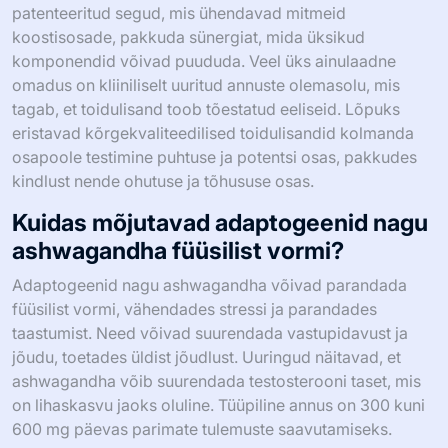
patenteeritud segud, mis ühendavad mitmeid
koostisosade, pakkuda sünergiat, mida üksikud
komponendid võivad puududa. Veel üks ainulaadne
omadus on kliiniliselt uuritud annuste olemasolu, mis
tagab, et toidulisand toob tõestatud eeliseid. Lõpuks
eristavad kõrgekvaliteedilised toidulisandid kolmanda
osapoole testimine puhtuse ja potentsi osas, pakkudes
kindlust nende ohutuse ja tõhususe osas.
Kuidas mõjutavad adaptogeenid nagu
ashwagandha füüsilist vormi?
Adaptogeenid nagu ashwagandha võivad parandada
füüsilist vormi, vähendades stressi ja parandades
taastumist. Need võivad suurendada vastupidavust ja
jõudu, toetades üldist jõudlust. Uuringud näitavad, et
ashwagandha võib suurendada testosterooni taset, mis
on lihaskasvu jaoks oluline. Tüüpiline annus on 300 kuni
600 mg päevas parimate tulemuste saavutamiseks.