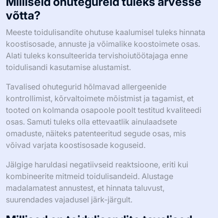
Milliseid ohutegureid tuleks arvesse
võtta?
Meeste toidulisandite ohutuse kaalumisel tuleks hinnata
koostisosade, annuste ja võimalike koostoimete osas.
Alati tuleks konsulteerida tervishoiutöötajaga enne
toidulisandi kasutamise alustamist.
Tavalised ohutegurid hõlmavad allergeenide
kontrollimist, kõrvaltoimete mõistmist ja tagamist, et
tooted on kolmanda osapoole poolt testitud kvaliteedi
osas. Samuti tuleks olla ettevaatlik ainulaadsete
omaduste, näiteks patenteeritud segude osas, mis
võivad varjata koostisosade koguseid.
Jälgige haruldasi negatiivseid reaktsioone, eriti kui
kombineerite mitmeid toidulisandeid. Alustage
madalamatest annustest, et hinnata taluvust,
suurendades vajadusel järk-järgult.