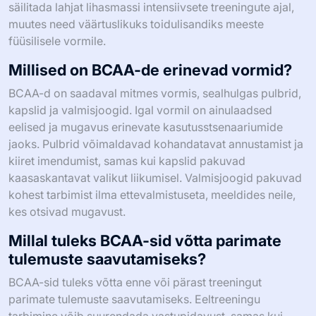
säilitada lahjat lihasmassi intensiivsete treeningute ajal,
muutes need väärtuslikuks toidulisandiks meeste
füüsilisele vormile.
Millised on BCAA-de erinevad vormid?
BCAA-d on saadaval mitmes vormis, sealhulgas pulbrid,
kapslid ja valmisjoogid. Igal vormil on ainulaadsed
eelised ja mugavus erinevate kasutusstsenaariumide
jaoks. Pulbrid võimaldavad kohandatavat annustamist ja
kiiret imendumist, samas kui kapslid pakuvad
kaasaskantavat valikut liikumisel. Valmisjoogid pakuvad
kohest tarbimist ilma ettevalmistuseta, meeldides neile,
kes otsivad mugavust.
Millal tuleks BCAA-sid võtta parimate
tulemuste saavutamiseks?
BCAA-sid tuleks võtta enne või pärast treeningut
parimate tulemuste saavutamiseks. Eeltreeningu
tarbimine võib suurendada vastupidavust, samas kui