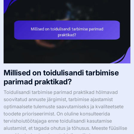
Millised on toidulisandi tarbimise
parimad praktikad?
Toidulisandi tarbimise parimad praktikad hõlmavad
soovitatud annuste järgimist, tarbimise ajastamist
optimaalsete tulemuste saavutamiseks ja kvaliteetsete
toodete prioriseerimist. On oluline konsulteerida
tervishoiutöötajaga enne toidulisandi kasutamise
alustamist, et tagada ohutus ja tõhusus. Meeste füüsilise