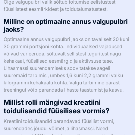
Õige valgupulbri valik sõltub toitumise eelistustest,
füüsilistest eesmärkidest ja toidutalumatustest.
Milline on optimaalne annus valgupulbri
jaoks?
Optimaalne annus valgupulbri jaoks on tavaliselt 20 kuni
30 grammi portsjoni kohta. Individuaalsed vajadused
võivad varieeruda, sõltuvalt sellistest teguritest nagu
kehakaal, füüsilised eesmärgid ja aktiivsuse tase.
Lihasmassi suurendamiseks soovitatakse sageli
suuremaid tarbimisi, umbes 1,6 kuni 2,2 grammi valku
kilogrammi kehakaalu kohta. Valgu tarbimine pärast
treeningut võib parandada lihaste taastumist ja kasvu.
Millist rolli mängivad kreatiini
toidulisandid füüsilises vormis?
Kreatiini toidulisandid parandavad füüsilist vormi,
suurendades jõudu, võimet ja lihasmassi. Need