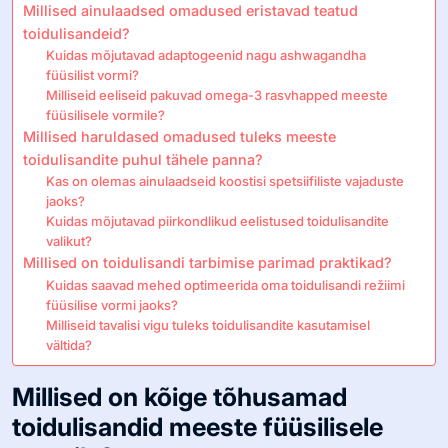
Millised ainulaadsed omadused eristavad teatud
toidulisandeid?
Kuidas mõjutavad adaptogeenid nagu ashwagandha
füüsilist vormi?
Milliseid eeliseid pakuvad omega-3 rasvhapped meeste
füüsilisele vormile?
Millised haruldased omadused tuleks meeste
toidulisandite puhul tähele panna?
Kas on olemas ainulaadseid koostisi spetsiifiliste vajaduste
jaoks?
Kuidas mõjutavad piirkondlikud eelistused toidulisandite
valikut?
Millised on toidulisandi tarbimise parimad praktikad?
Kuidas saavad mehed optimeerida oma toidulisandi režiimi
füüsilise vormi jaoks?
Milliseid tavalisi vigu tuleks toidulisandite kasutamisel
vältida?
Millised on kõige tõhusamad
toidulisandid meeste füüsilisele