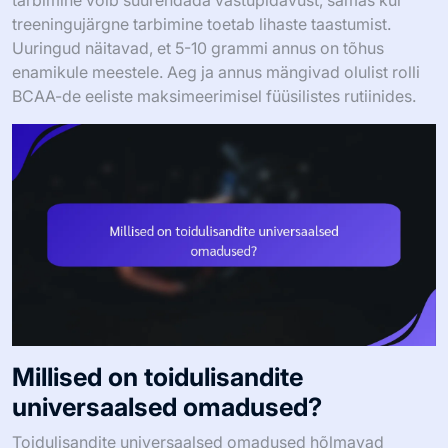
treeningujärgne tarbimine toetab lihaste taastumist.
Uuringud näitavad, et 5-10 grammi annus on tõhus
enamikule meestele. Aeg ja annus mängivad olulist rolli
BCAA-de eeliste maksimeerimisel füüsilistes rutiinides.
Millised on toidulisandite
universaalsed omadused?
Toidulisandite universaalsed omadused hõlmavad