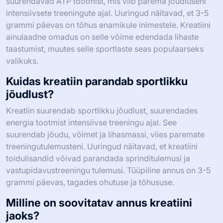
suurendavad ATP tootmist, mis viib parema jõudluseni
intensiivsete treeningute ajal. Uuringud näitavad, et 3-5
grammi päevas on tõhus enamikule inimestele. Kreatiini
ainulaadne omadus on selle võime edendada lihaste
taastumist, muutes selle sportlaste seas populaarseks
valikuks.
Kuidas kreatiin parandab sportlikku
jõudlust?
Kreatiin suurendab sportlikku jõudlust, suurendades
energia tootmist intensiivse treeningu ajal. See
suurendab jõudu, võimet ja lihasmassi, viies paremate
treeningutulemusteni. Uuringud näitavad, et kreatiini
toidulisandid võivad parandada sprinditulemusi ja
vastupidavustreeningu tulemusi. Tüüpiline annus on 3-5
grammi päevas, tagades ohutuse ja tõhususe.
Milline on soovitatav annus kreatiini
jaoks?