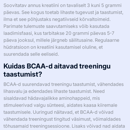
Soovitatav annus kreatiini on tavaliselt 3 kuni 5 grammi
päevas. See kogus toetab lihaste tugevust ja taastumist,
ilma et see põhjustaks negatiivseid kõrvaltoimeid.
Parimate tulemuste saavutamiseks võib kasutada
laadimisfaasi, kus tarbitakse 20 grammi päevas 5-7
päeva jooksul, millele järgneb säilitusaine. Regulaarne
hüdratsioon on kreatiini kasutamisel oluline, et
suurendada selle eeliseid.
Kuidas BCAA-d aitavad treeningu
taastumist?
BCAA-d suurendavad treeningu taastumist, vähendades
lihasvalu ja edendades lihaste taastumist. Need
sisaldavad hädavajalikke aminohappeid, mis
stimuleerivad valgu sünteesi, aidates kaasa kiiremale
taastumisele. Uuringud näitavad, et BCAA-d võivad
vähendada treeningust tingitud väsimust, võimaldades
tõhusamaid treeningsessioone. Lisaks võivad nad aidata