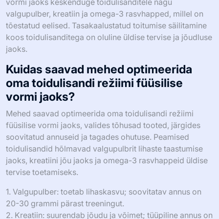
vormi jaoks keskenduge toidulisanditele nagu
valgupulber, kreatiin ja omega-3 rasvhapped, millel on
tõestatud eelised. Tasakaalustatud toitumise säilitamine
koos toidulisanditega on oluline üldise tervise ja jõudluse
jaoks.
Kuidas saavad mehed optimeerida
oma toidulisandi režiimi füüsilise
vormi jaoks?
Mehed saavad optimeerida oma toidulisandi režiimi
füüsilise vormi jaoks, valides tõhusad tooted, järgides
soovitatud annuseid ja tagades ohutuse. Peamised
toidulisandid hõlmavad valgupulbrit lihaste taastumise
jaoks, kreatiini jõu jaoks ja omega-3 rasvhappeid üldise
tervise toetamiseks.
1. Valgupulber: toetab lihaskasvu; soovitatav annus on
20-30 grammi pärast treeningut.
2. Kreatiin: suurendab jõudu ja võimet; tüüpiline annus on