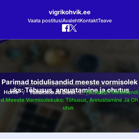
vigrikohvik.ee
Vaata postitusi
Avaleht
Kontakt
Teave
Skip
to
content
Parimad toidulisandid meeste vormisolek
uks: Tõhusus, annustamine ja ohutus
Home
/
Toitumine Ja Dieet
/
Parimad Toidulisandi
D Meeste Vormisolekuks: Tõhusus, Annustamine Ja Oh
Utus