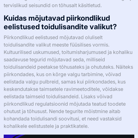
tervislikud seisundid on tõhusalt käsitletud.
Kuidas mõjutavad piirkondlikud
eelistused toidulisandite valikut?
Piirkondlikud eelistused mõjutavad oluliselt
toidulisandite valikut meeste füüsilises vormis.
Kultuurilised uskumused, toitumisharjumused ja kohaliku
saadavuse tegurid mõjutavad seda, milliseid
toidulisandeid peetakse tõhusateks ja ohututeks. Näiteks
piirkondades, kus on kõrge valgu tarbimine, võivad
eelistada valgu pulbreid, samas kui piirkondades, kus
keskendutakse taimsetele ravimeetoditele, võidakse
eelistada taimseid toidulisandeid. Lisaks võivad
piirkondlikud regulatsioonid mõjutada teatud toodete
ohutust ja tõhusust. Nende tegurite mõistmine aitab
kohandada toidulisandi soovitusi, et need vastaksid
kohalikele eelistustele ja praktikatele.