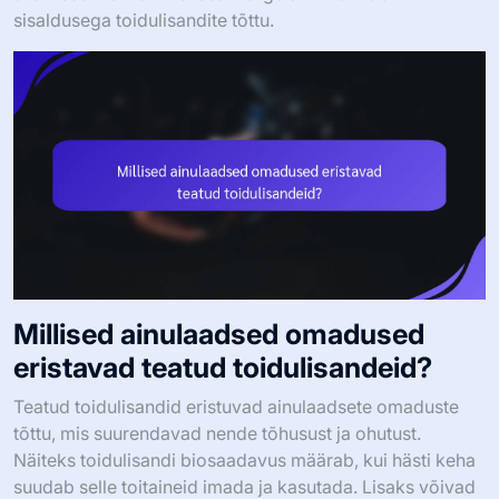
sisaldusega toidulisandite tõttu.
Millised ainulaadsed omadused
eristavad teatud toidulisandeid?
Teatud toidulisandid eristuvad ainulaadsete omaduste
tõttu, mis suurendavad nende tõhusust ja ohutust.
Näiteks toidulisandi biosaadavus määrab, kui hästi keha
suudab selle toitaineid imada ja kasutada. Lisaks võivad