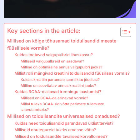
Key sections in the article:
Millised on kõige tõhusamad toidulisandid meeste
füüsilisele vormile?
Kuidas toetavad valgupulbrid lihaskasvu?
Milliseid valgupulbreid on saadaval?
Milline on optimaalne annus valgupulbri jaoks?
Millist rolli mängivad kreatiini toidulisandid füüsilises vormis?
Kuidas kreatiin parandab sportlikku jõudlust?
Milline on soovitatav annus kreatiini jaoks?
Kuidas BCAA-d aitavad treeningu taastumist?
Millised on BCAA-de erinevad vormid?
Millal tuleks BCAA-sid võtta parimate tulemuste
saavutamiseks?
Millised on toidulisandite universaalsed omadused?
Kuidas need toidulisandid parandavad üldist tervist?
Milliseid ohutegureid tuleks arvesse võtta?
Millised on toidulisandite tavalised kõrvaltoimed?