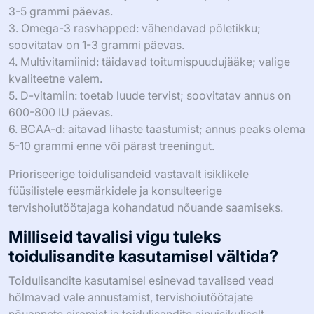
3-5 grammi päevas.
3. Omega-3 rasvhapped: vähendavad põletikku;
soovitatav on 1-3 grammi päevas.
4. Multivitamiinid: täidavad toitumispuudujääke; valige
kvaliteetne valem.
5. D-vitamiin: toetab luude tervist; soovitatav annus on
600-800 IU päevas.
6. BCAA-d: aitavad lihaste taastumist; annus peaks olema
5-10 grammi enne või pärast treeningut.
Prioriseerige toidulisandeid vastavalt isiklikele
füüsilistele eesmärkidele ja konsulteerige
tervishoiutöötajaga kohandatud nõuande saamiseks.
Milliseid tavalisi vigu tuleks
toidulisandite kasutamisel vältida?
Toidulisandite kasutamisel esinevad tavalised vead
hõlmavad vale annustamist, tervishoiutöötajate
nõuannete eiramist ja toidulisandite ainuisikuliselt