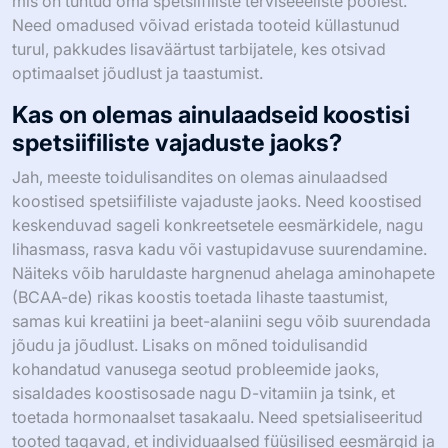
mis on tuntud oma spetsiifiliste terviseeeliste poolest.
Need omadused võivad eristada tooteid küllastunud
turul, pakkudes lisaväärtust tarbijatele, kes otsivad
optimaalset jõudlust ja taastumist.
Kas on olemas ainulaadseid koostisi
spetsiifiliste vajaduste jaoks?
Jah, meeste toidulisandites on olemas ainulaadsed
koostised spetsiifiliste vajaduste jaoks. Need koostised
keskenduvad sageli konkreetsetele eesmärkidele, nagu
lihasmass, rasva kadu või vastupidavuse suurendamine.
Näiteks võib haruldaste hargnenud ahelaga aminohapete
(BCAA-de) rikas koostis toetada lihaste taastumist,
samas kui kreatiini ja beet-alaniini segu võib suurendada
jõudu ja jõudlust. Lisaks on mõned toidulisandid
kohandatud vanusega seotud probleemide jaoks,
sisaldades koostisosade nagu D-vitamiin ja tsink, et
toetada hormonaalset tasakaalu. Need spetsialiseeritud
tooted tagavad, et individuaalsed füüsilised eesmärgid ja