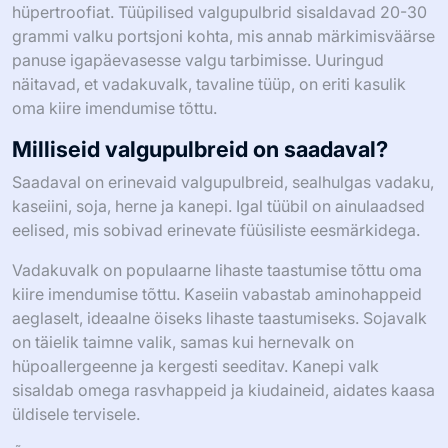
hüpertroofiat. Tüüpilised valgupulbrid sisaldavad 20-30
grammi valku portsjoni kohta, mis annab märkimisväärse
panuse igapäevasesse valgu tarbimisse. Uuringud
näitavad, et vadakuvalk, tavaline tüüp, on eriti kasulik
oma kiire imendumise tõttu.
Milliseid valgupulbreid on saadaval?
Saadaval on erinevaid valgupulbreid, sealhulgas vadaku,
kaseiini, soja, herne ja kanepi. Igal tüübil on ainulaadsed
eelised, mis sobivad erinevate füüsiliste eesmärkidega.
Vadakuvalk on populaarne lihaste taastumise tõttu oma
kiire imendumise tõttu. Kaseiin vabastab aminohappeid
aeglaselt, ideaalne öiseks lihaste taastumiseks. Sojavalk
on täielik taimne valik, samas kui hernevalk on
hüpoallergeenne ja kergesti seeditav. Kanepi valk
sisaldab omega rasvhappeid ja kiudaineid, aidates kaasa
üldisele tervisele.