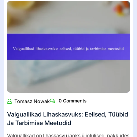
0 Comments
Tomasz Nowak
Valguallikad Lihaskasvuks: Eelised, Tüübid
Ja Tarbimise Meetodid
Valguallikad on lihaskasvu jaoks üliolulised, pakkudes