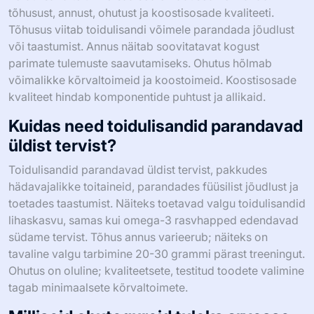
tõhusust, annust, ohutust ja koostisosade kvaliteeti.
Tõhusus viitab toidulisandi võimele parandada jõudlust
või taastumist. Annus näitab soovitatavat kogust
parimate tulemuste saavutamiseks. Ohutus hõlmab
võimalikke kõrvaltoimeid ja koostoimeid. Koostisosade
kvaliteet hindab komponentide puhtust ja allikaid.
Kuidas need toidulisandid parandavad
üldist tervist?
Toidulisandid parandavad üldist tervist, pakkudes
hädavajalikke toitaineid, parandades füüsilist jõudlust ja
toetades taastumist. Näiteks toetavad valgu toidulisandid
lihaskasvu, samas kui omega-3 rasvhapped edendavad
südame tervist. Tõhus annus varieerub; näiteks on
tavaline valgu tarbimine 20-30 grammi pärast treeningut.
Ohutus on oluline; kvaliteetsete, testitud toodete valimine
tagab minimaalsete kõrvaltoimete.