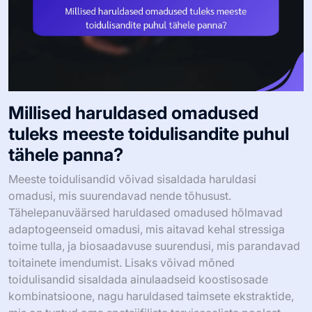
Millised haruldased omadused
tuleks meeste toidulisandite puhul
tähele panna?
Meeste toidulisandid võivad sisaldada haruldasi
omadusi, mis suurendavad nende tõhusust.
Tähelepanuväärsed haruldased omadused hõlmavad
adaptogeenseid omadusi, mis aitavad kehal stressiga
toime tulla, ja biosaadavuse suurendusi, mis parandavad
toitainete imendumist. Lisaks võivad mõned
toidulisandid sisaldada ainulaadseid koostisosade
kombinatsioone, nagu haruldased taimsete ekstraktide,