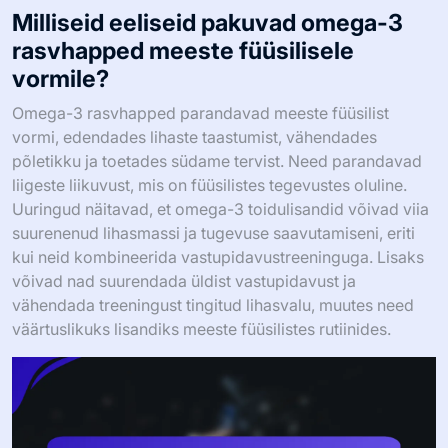
Milliseid eeliseid pakuvad omega-3
rasvhapped meeste füüsilisele
vormile?
Omega-3 rasvhapped parandavad meeste füüsilist
vormi, edendades lihaste taastumist, vähendades
põletikku ja toetades südame tervist. Need parandavad
liigeste liikuvust, mis on füüsilistes tegevustes oluline.
Uuringud näitavad, et omega-3 toidulisandid võivad viia
suurenenud lihasmassi ja tugevuse saavutamiseni, eriti
kui neid kombineerida vastupidavustreeninguga. Lisaks
võivad nad suurendada üldist vastupidavust ja
vähendada treeningust tingitud lihasvalu, muutes need
väärtuslikuks lisandiks meeste füüsilistes rutiinides.