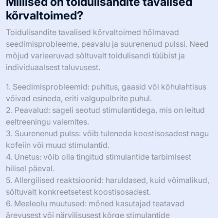
Millised on toidulisandite tavalised
kõrvaltoimed?
Toidulisandite tavalised kõrvaltoimed hõlmavad
seedimisprobleeme, peavalu ja suurenenud pulssi. Need
mõjud varieeruvad sõltuvalt toidulisandi tüübist ja
individuaalsest taluvusest.
1. Seedimisprobleemid: puhitus, gaasid või kõhulahtisus
võivad esineda, eriti valgupulbrite puhul.
2. Peavalud: sageli seotud stimulantidega, mis on leitud
eeltreeningu valemites.
3. Suurenenud pulss: võib tuleneda koostisosadest nagu
kofeiin või muud stimulantid.
4. Unetus: võib olla tingitud stimulantide tarbimisest
hilisel päeval.
5. Allergilised reaktsioonid: haruldased, kuid võimalikud,
sõltuvalt konkreetsetest koostisosadest.
6. Meeleolu muutused: mõned kasutajad teatavad
ärevusest või närvilisusest kõrge stimulantide