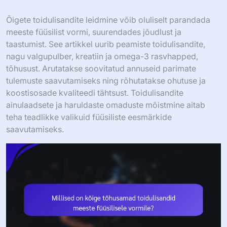
Õigete toidulisandite leidmine võib oluliselt parandada
meeste füüsilist vormi, suurendades jõudlust ja
taastumist. See artikkel uurib peamiste toidulisandite,
nagu valgupulber, kreatiin ja omega-3 rasvhapped,
tõhusust. Arutatakse soovitatud annuseid parimate
tulemuste saavutamiseks ning rõhutatakse ohutuse ja
koostisosade kvaliteedi tähtsust. Toidulisandite
ainulaadsete ja haruldaste omaduste mõistmine aitab
teha teadlikke valikuid füüsiliste eesmärkide
saavutamiseks.