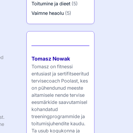
Toitumine ja dieet
(5)
Vaimne heaolu
(5)
Autor
ed
Tomasz Nowak
Tomasz on fitnessi
entusiast ja sertifitseeritud
tervisecoach Poolast, kes
on pühendunud meeste
aitamisele nende tervise
eesmärkide saavutamisel
kohandatud
treeningprogrammide ja
t.
toitumisjuhendite kaudu.
ne
Ta usub kogukonna ja