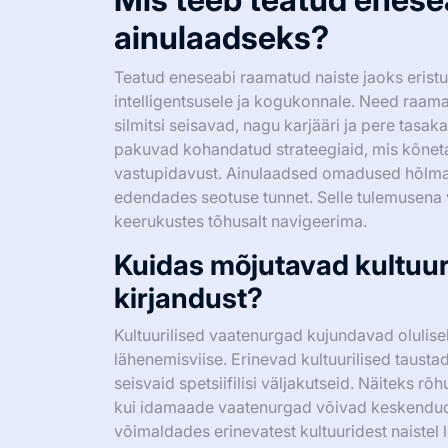
ainulaadseks?
Teatud eneseabi raamatud naiste jaoks erist
intelligentsusele ja kogukonnale. Need raamat
silmitsi seisavad, nagu karjääri ja pere tasa
pakuvad kohandatud strateegiaid, mis kõneta
vastupidavust. Ainulaadsed omadused hõlmav
edendades seotuse tunnet. Selle tulemusena 
keerukustes tõhusalt navigeerima.
Kuidas mõjutavad kultuur
kirjandust?
Kultuurilised vaatenurgad kujundavad olulisel
lähenemisviise. Erinevad kultuurilised taustad
seisvaid spetsiifilisi väljakutseid. Näiteks rõh
kui idamaade vaatenurgad võivad keskenduda
võimaldades erinevatest kultuuridest naistel 