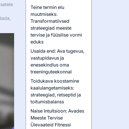
dsetele
Teine termin elu
muutmiseks:
dada,
Transformatiivsed
strateegiad meeste
tervise ja füüsilise vormi
eduks
Usalda end: Ava tugevus,
vastupidavus ja
enesekindlus oma
treeninguteekonnal
Toidukava koostamine
kaalulangetamiseks:
strateegiad, retseptid ja
toitumisbalanss
Naise Intuitsioon: Avades
Meeste Tervise
Ülevaateid Fitnessi