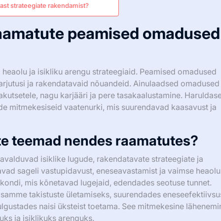
st strateegiate rakendamist?
 raamatute peamised omadused
 heaolu ja isikliku arengu strateegiaid. Peamised omadused
 harjutusi ja rakendatavaid nõuandeid. Ainulaadsed omadused
ljakutsetele, nagu karjääri ja pere tasakaalustamine. Haruldas
de mitmekesiseid vaatenurki, mis suurendavad kaasavust ja
ste teemad nendes raamatutes?
avalduvad isiklike lugude, rakendatavate strateegiate ja
ad sageli vastupidavust, eneseavastamist ja vaimse heaolu
eekondi, mis kõnetavad lugejaid, edendades seotuse tunnet.
 samme takistuste ületamiseks, suurendades eneseefektiivsus
lgustades naisi üksteist toetama. See mitmekesine lähenemi
uks ja isiklikuks arenguks.