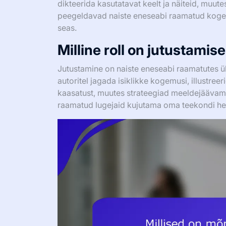
dikteerida kasutatavat keelt ja näiteid, muut
peegeldavad naiste eneseabi raamatud kogem
seas.
Milline roll on jutustami
Jutustamine on naiste eneseabi raamatutes ül
autoritel jagada isiklikke kogemusi, illustree
kaasatust, muutes strateegiad meeldejäävam
raamatud lugejaid kujutama oma teekondi heao