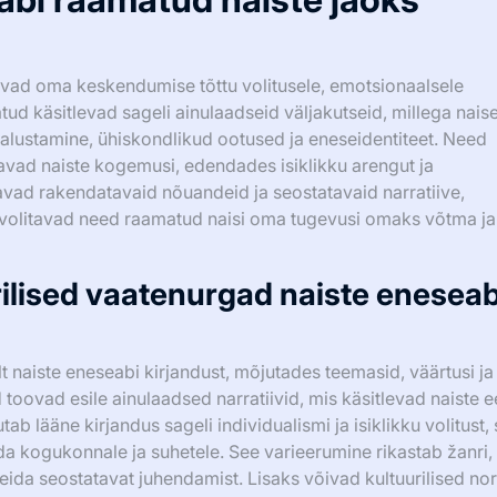
uvad oma keskendumise tõttu volitusele, emotsionaalsele
ud käsitlevad sageli ainulaadseid väljakutseid, millega nais
kaalustamine, ühiskondlikud ootused ja eneseidentiteet. Need
vad naiste kogemusi, edendades isiklikku arengut ja
ad rakendatavaid nõuandeid ja seostatavaid narratiive,
volitavad need raamatud naisi oma tugevusi omaks võtma ja
ilised vaatenurgad naiste eneseab
t naiste eneseabi kirjandust, mõjutades teemasid, väärtusi ja
 toovad esile ainulaadsed narratiivid, mis käsitlevad naiste e
utab lääne kirjandus sageli individualismi ja isiklikku volitust
 kogukonnale ja suhetele. See varieerumine rikastab žanri,
leida seostatavat juhendamist. Lisaks võivad kultuurilised no