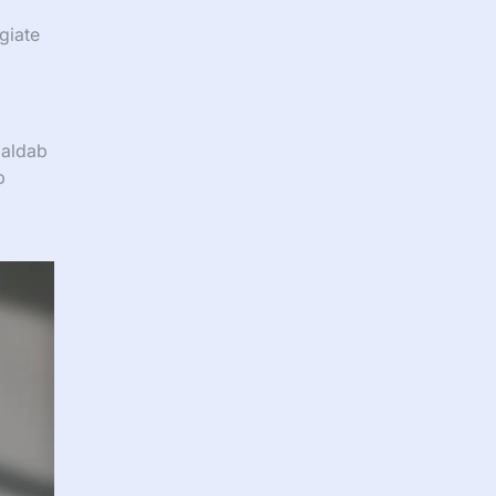
giate
maldab
b