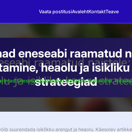
Vaata postitusi
Avaleht
Kontakt
Teave
ad eneseabi raamatud n
itamine, heaolu ja isiklik
strateegiad
arimad Eneseabi Raamatud Naistele: Volitamine, Heaolu 
ib suurendada isiklikku arengut ja heaolu. Käesolev artikke