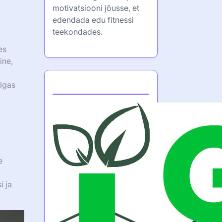
motivatsiooni jõusse, et
edendada edu fitnessi
teekondades.
es
ine,
Partner
ulgas
e
i ja