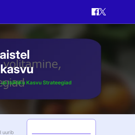
aistel
u kasvu
Ja Isikliku Kasvu Strateegiad
Viimased postitused
l uurib