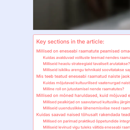
Key sections in the article:
Millised on eneseabi raamatute peamised oma
Kuidas avalduvad volituste teemad nendes raam
Milliseid heaolu strateegiaid tavaliselt arutatakse?
Milliseid isikliku arengu tehnikaid soovitatakse sa
Mis teeb teatud eneseabi raamatud naiste jao
Kuidas mõjutavad kultuurilised vaatenurgad naist
Milline roll on jutustamisel nende raamatutes?
Millised on mõned haruldased, kuid mõjuvad e
Millised pealkirjad on saavutanud kultusliku järgi
Milliseid uuenduslikke lähenemisviise need raa
Kuidas saavad naised tõhusalt rakendada tead
Millised on parimad praktikud õppetundide integ
Milliseid levinud vigu tuleks vältida eneseabi ra