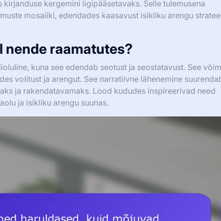
es kirjanduse kergemini ligipääsetavaks. Selle tulemusena
uste mosaiiki, edendades kaasavust isikliku arengu stratee
sel nende raamatutes?
ioluline, kuna see edendab seotust ja seostatavust. See või
rides volitust ja arengut. See narratiivne lähenemine suurenda
aks ja rakendatavamaks. Lood kududes inspireerivad need
lu ja isikliku arengu suunas.