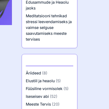
Edusammude ja Heaolu
jaoks
Meditatsiooni tehnikad
stressi leevendamiseks ja
vaimse selguse
saavutamiseks meeste
tervises
Kategooriad
Äriideed
(8)
Elustiil ja heaolu
(5)
Füüsiline vormisolek
(5)
Iseseisev abi
(52)
Meeste Tervis
(20)