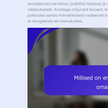
seostatavaid narratiive, praktilisi harjutusi
väljakutsetele. Avastage mõjuvaid teoseid, m
pakkudes samas mitmekesiseid vaatenurki ka
et navigeerida elu keerukustes.