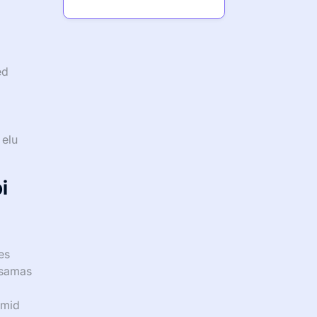
ed
 elu
i
es
, samas
rmid