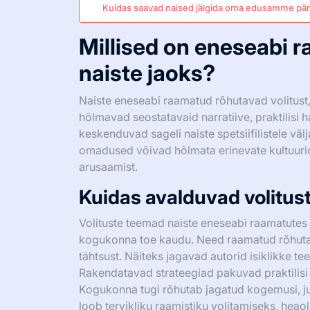
Kuidas saavad naised jälgida oma edusamme pära
Millised on eneseabi
naiste jaoks?
Naiste eneseabi raamatud rõhutavad volitust,
hõlmavad seostatavaid narratiive, praktilisi
keskenduvad sageli naiste spetsiifilistele vä
omadused võivad hõlmata erinevate kultuuri
arusaamist.
Kuidas avalduvad volitu
Volituste teemad naiste eneseabi raamatutes 
kogukonna toe kaudu. Need raamatud rõhutav
tähtsust. Näiteks jagavad autorid isiklikke t
Rakendatavad strateegiad pakuvad praktilisi
Kogukonna tugi rõhutab jagatud kogemusi, ju
loob tervikliku raamistiku volitamiseks, heaol