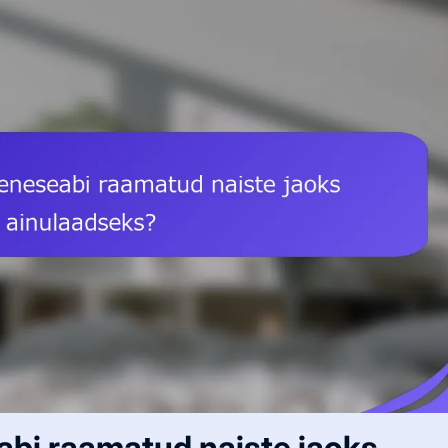
abi raamatud naiste jaoks