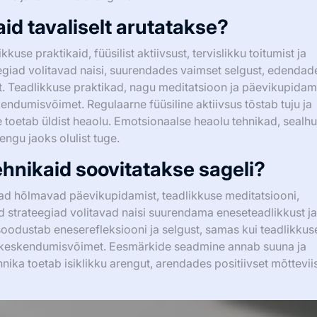
aid tavaliselt arutatakse?
se praktikaid, füüsilist aktiivsust, tervislikku toitumist ja
egiad volitavad naisi, suurendades vaimset selgust, edendad
t. Teadlikkuse praktikad, nagu meditatsioon ja päevikupidam
ndumisvõimet. Regulaarne füüsiline aktiivsus tõstab tuju ja
e toetab üldist heaolu. Emotsionaalse heaolu tehnikad, sealh
engu jaoks olulist tuge.
tehnikaid soovitatakse sageli?
ikad hõlmavad päevikupidamist, teadlikkuse meditatsiooni,
d strateegiad volitavad naisi suurendama eneseteadlikkust ja
odustab eneserefleksiooni ja selgust, samas kui teadlikkus
b keskendumisvõimet. Eesmärkide seadmine annab suuna ja
ehnika toetab isiklikku arengut, arendades positiivset mõtteviis