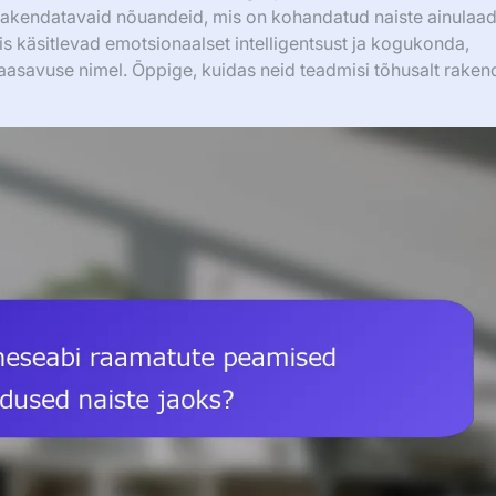
 ja rakendatavaid nõuandeid, mis on kohandatud naiste ainulaa
is käsitlevad emotsionaalset intelligentsust ja kogukonda,
asavuse nimel. Õppige, kuidas neid teadmisi tõhusalt raken