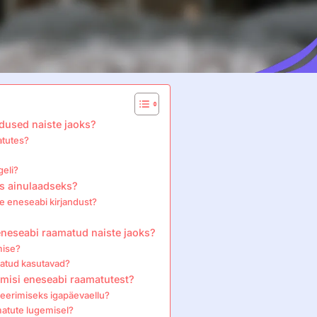
dused naiste jaoks?
atutes?
geli?
ks ainulaadseks?
e eneseabi kirjandust?
neseabi raamatud naiste jaoks?
mise?
matud kasutavad?
misi eneseabi raamatutest?
reerimiseks igapäevaellu?
amatute lugemisel?