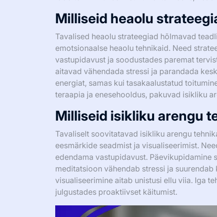
Milliseid heaolu strateegi
Tavalised heaolu strateegiad hõlmavad teadlikku
emotsionaalse heaolu tehnikaid. Need strate
vastupidavust ja soodustades paremat tervis
aitavad vähendada stressi ja parandada keske
energiat, samas kui tasakaalustatud toitumin
teraapia ja enesehooldus, pakuvad isikliku ar
Milliseid isikliku arengu 
Tavaliselt soovitatavad isikliku arengu tehn
eesmärkide seadmist ja visualiseerimist. Nee
edendama vastupidavust. Päevikupidamine so
meditatsioon vähendab stressi ja suurenda
visualiseerimine aitab unistusi ellu viia. Iga t
julgustades proaktiivset käitumist.